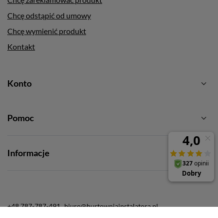
Chcę odstąpić od umowy
Chcę wymienić produkt
Kontakt
Konto
Pomoc
Informacje
+48 787-787-491
biuro@hurtowniainstalatora.pl