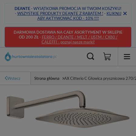
DEANTE
- WYJĄTKOWA PROMOCJA W TWOIM KOSZYKU!
-
WSZYSTKIE PRODUKTY DEANTE Z RABATEM !
-
KLIKNIJ
ABY AKTYWOWAĆ KOD - 10% !!!!
DARMOWA DOSTAWA NA CAŁY ASORTYMENT W SKLEPIE
OD 200 ZŁ
-
FERRO / DEANTE / MELT / USTM / CX80 /
CALEFFI - poznaj nasze marki!
Wstecz
Strona główna
AX Citterio C Głowica prysznicowa 270/