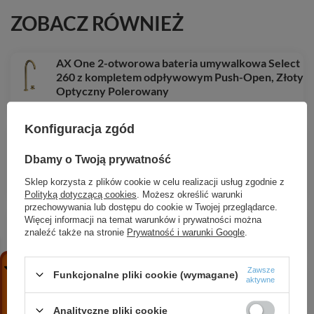
ZOBACZ RÓWNIEŻ
AX One 2-otworowa bateria umywalkowa Select
260 z kompletem odpływowym Push-Open, Złoty
Optyczny Polerowany
3 825,42 zł
/
szt.
Konfiguracja zgód
HG Tecturis S Jednouchwytowa bateria
umywalkowa 210 Fine CoolStart Ecosmart+ z
Dbamy o Twoją prywatność
obrotową wylewką i kompletem odpływowym
Push-Open, Brąz Szczotkowany
Sklep korzysta z plików cookie w celu realizacji usług zgodnie z
1 790,88 zł
/
szt.
Polityką dotyczącą cookies
. Możesz określić warunki
przechowywania lub dostępu do cookie w Twojej przeglądarce.
AX ShowerSolutions Główka prysznicowa 130
Więcej informacji na temat warunków i prywatności można
3jet, Złoty Optyczny Polerowany
znaleźć także na stronie
Prywatność i warunki Google
.
842,06 zł
/
szt.
Zawsze
AX Citterio E 2-otworowa bateria
Funkcjonalne pliki cookie (wymagane)
aktywne
termostatyczna na brzeg wanny, Chrom
1 248,45 zł
/
szt.
Analityczne pliki cookie