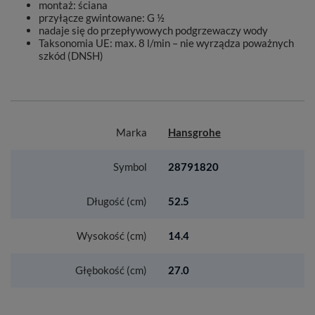
montaż: ściana
przyłącze gwintowane: G ½
nadaje się do przepływowych podgrzewaczy wody
Taksonomia UE: max. 8 l/min – nie wyrządza poważnych
szkód (DNSH)
Marka
Hansgrohe
Symbol
28791820
Długość (cm)
52.5
Wysokość (cm)
14.4
Głębokość (cm)
27.0