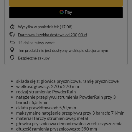
Wysyłka
w poniedziałek (17.08)
Darmowa i szybka dostawa
od
200,00 zł
14
dni na łatwy zwrot
Ten produkt nie jest dostępny w sklepie stacjonarnym
Bezpieczne zakupy
składa się z: głowica prysznicowa, ramię prysznicowe
wielkość głowicy: 270 x 270 mm
rodzaj strumienia: PowderRain
natężenie przepływu strumienia PowderRain przy 3
barach: 6,5 l/min
działa prawidłowo od: 5,5 l/min
maksymalne natężenie przepływu przy 3 barach: 7 l/min
materiał tarczy strumieniowej: metal
głowica prysznicowa demontowalna w celu czyszczenia
długość ramienia prysznicowego: 390 mm