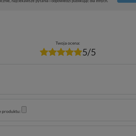
znie, najciekawsze pytania i odpowiedzi publikując dla innych.
Twoja ocena:
5/5
e produktu: