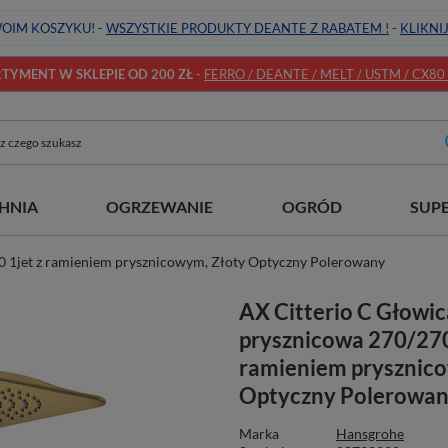
OIM KOSZYKU! -
WSZYSTKIE PRODUKTY DEANTE Z RABATEM !
-
KLIKNI
YMENT W SKLEPIE OD 200 ZŁ
-
FERRO / DEANTE / MELT / USTM / CX80 / 
HNIA
OGRZEWANIE
OGRÓD
SUP
0 1jet z ramieniem prysznicowym, Złoty Optyczny Polerowany
AX Citterio C Głowic
prysznicowa 270/270
ramieniem prysznic
Optyczny Polerowa
Marka
Hansgrohe