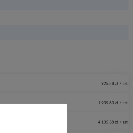
925,58 zł
/
szt.
1 939,83 zł
/
szt.
4 135,38 zł
/
szt.