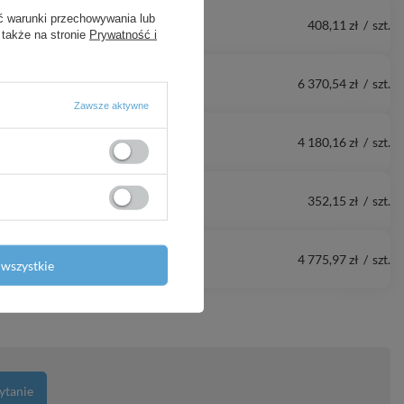
ć warunki przechowywania lub
408,11 zł
/
szt.
 także na stronie
Prywatność i
6 370,54 zł
/
szt.
Zawsze aktywne
4 180,16 zł
/
szt.
352,15 zł
/
szt.
4 775,97 zł
/
szt.
wszystkie
ytanie