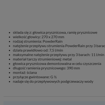
składa się z: głowica prysznicowa, ramię prysznicowe
wielkość głowicy: 270 x 270 mm
rodzaj strumienia: PowderRain
natężenie przepływu strumienia PowderRain przy 3 barac
działa prawidłowo od: 7,5 l/min
maksymalne natężenie przepływu przy 3 barach: 11 l/min
materiał tarczy strumieniowej: metal
głowica prysznicowa demontowalna w celu czyszczenia
długość ramienia prysznicowego: 390 mm
montaż: ściana
przyłącze gwintowane: G ½
nadaje się do przepływowych podgrzewaczy wody