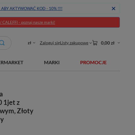
J ABY AKTYWOWAĆ KOD - 10% !!!!
CALEFFI - poznaj nasze marki!
zł
Zaloguj się
Listy zakupowe
0,00 zł
ERMARKET
MARKI
PROMOCJE
a
 1jet z
owym, Złoty
ny