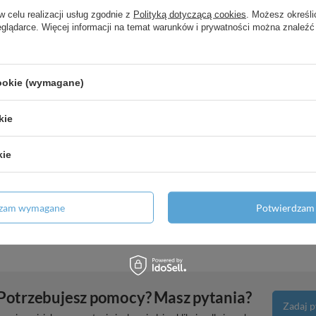
w celu realizacji usług zgodnie z
Polityką dotyczącą cookies
. Możesz określi
yczny Polerowany
eglądarce. Więcej informacji na temat warunków i prywatności można znaleźć
ladami 1180/550, Biały Wysoki
cookie (wymagane)
rzyciskiem spłukującym iFrame
WC, Czarny Matowy
kie
kie
ką 165 mm, ścienna, podtynkowa,
dzam wymagane
Potwierdzam 
Potrzebujesz pomocy? Masz pytania?
Zadaj p