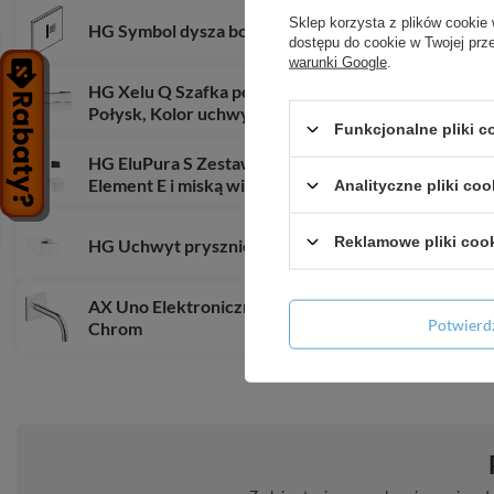
Sklep korzysta z plików cookie 
HG Symbol dysza boczna do RainSelect, Złoty Opt
dostępu do cookie w Twojej prz
warunki Google
.
HG Xelu Q Szafka pod umywalkę nablatową z 2 szuf
Połysk, Kolor uchwytów: Biały Matowy
Funkcjonalne pliki 
HG EluPura S Zestaw stelaż podtynkowy iFrame z p
Element E i miską wiszącą WC EluPura S z deską 
Analityczne pliki coo
Reklamowe pliki coo
HG Uchwyt prysznicowy Porter E, Biały Matowy
AX Uno Elektroniczna bateria umywalkowa z wylew
Potwier
Chrom