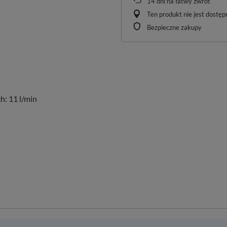
14
dni na łatwy zwrot
Ten produkt nie jest dostę
Bezpieczne zakupy
h: 11 l/min