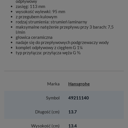
odpływowy
zasięg: 113 mm
wysokość wylewki: 95 mm
z przegubem kulowym
rodzaj strumienia: strumień laminarny
maksymalne natężenie przepływu przy 3 barach: 7,5
l/min
głowica ceramiczna
nadaje się do przepływowych podgrzewaczy wody
komplet odpływowy z cięgłem G 1¼
typ przyłącza: przyłącza węża G ⅜
Marka
Hansgrohe
Symbol
49211140
Długość (cm)
13.7
Wysokość (cm)
13.4