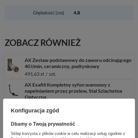
Głębokość (cm)
4.8
ZOBACZ RÓWNIEŻ
AX Zestaw podstawowy do zaworu odcinającego
40 l/min, ceramiczny, podtynkowy
491,63 zł
/
szt.
AX Exafill Kompletny syfon wannowy z
napełnianiem przez przelew, Stal Szlachetna
Optyczna
1 508,47 zł
/
szt.
Konfiguracja zgód
HG Tecturis S Jednouchwytowa bateria
umywalkowa 150 Fine CoolStart EcoSmart+ z
Dbamy o Twoją prywatność
kompletem odpływowym Push-Open, Czarny
Matowy
Sklep korzysta z plików cookie w celu realizacji usług zgodnie z