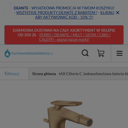
DEANTE
- WYJĄTKOWA PROMOCJA W TWOIM KOSZYKU!
-
WSZYSTKIE PRODUKTY DEANTE Z RABATEM !
-
KLIKNIJ
ABY AKTYWOWAĆ KOD - 10% !!!!
DARMOWA DOSTAWA NA CAŁY ASORTYMENT W SKLEPIE
OD 200 ZŁ
-
FERRO / DEANTE / MELT / USTM / CX80 /
CALEFFI - poznaj nasze marki!
Wstecz
Strona główna
AX Citterio C Jednouchwytowa bateria b