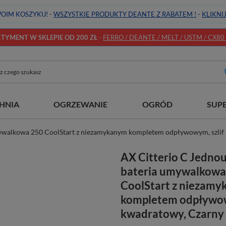
OIM KOSZYKU! -
WSZYSTKIE PRODUKTY DEANTE Z RABATEM !
-
KLIKNI
YMENT W SKLEPIE OD 200 ZŁ
-
FERRO / DEANTE / MELT / USTM / CX80 / 
HNIA
OGRZEWANIE
OGRÓD
SUP
ywalkowa 250 CoolStart z niezamykanym kompletem odpływowym, szlif
AX Citterio C Jedn
bateria umywalkowa
CoolStart z niezam
kompletem odpływow
kwadratowy, Czarn