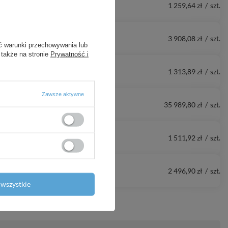
1 259,64 zł
/
szt.
3 908,08 zł
/
szt.
ć warunki przechowywania lub
 także na stronie
Prywatność i
1 313,89 zł
/
szt.
Zawsze aktywne
35 989,80 zł
/
szt.
1 511,92 zł
/
szt.
2 496,90 zł
/
szt.
wszystkie