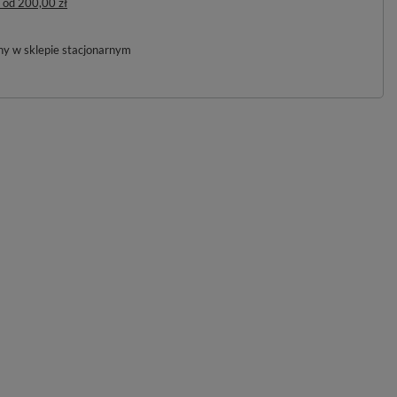
od
200,00 zł
pny w sklepie stacjonarnym