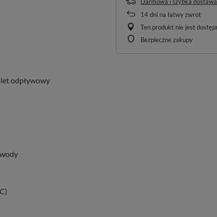
Darmowa i szybka dostawa
14
dni na łatwy zwrot
Ten produkt nie jest dostę
Bezpieczne zakupy
plet odpływowy
 wody
SC)