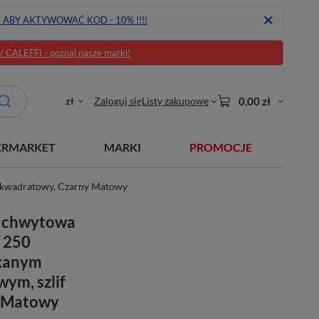
J ABY AKTYWOWAĆ KOD - 10% !!!!
CALEFFI - poznaj nasze marki!
zł
Zaloguj się
Listy zakupowe
0,00 zł
ERMARKET
MARKI
PROMOCJE
 kwadratowy, Czarny Matowy
ouchwytowa
 250
ykanym
ym, szlif
y Matowy