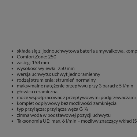
składa się z: jednouchwytowa bateria umywalkowa, kom
ComfortZone: 250
zasięg: 158 mm
wysokość wylewki: 250 mm
wersja uchwytu: uchwyt jednoramienny
rodzaj strumienia: strumień normalny
maksymalne natężenie przepływu przy 3 barach: 5 l/min
głowica ceramiczna
może współpracować z przepływowymi podgrzewaczami
komplet odpływowy bez możliwości zamknięcia
typ przyłącza: przyłącza węża G ⅜
zimna woda w podstawowej pozycji uchwytu
Taksonomia UE: max. 6 l/min – możliwy znaczący wkład (