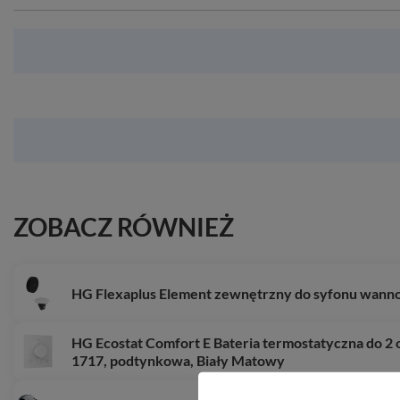
ZOBACZ RÓWNIEŻ
HG Flexaplus Element zewnętrzny do syfonu wan
HG Ecostat Comfort E Bateria termostatyczna do 2
1717, podtynkowa, Biały Matowy