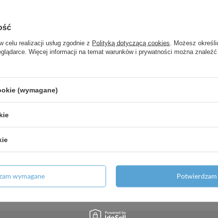
jącej
ość
 odbiorników zgodna z normą EN
w celu realizacji usług zgodnie z
Polityką dotyczącą cookies
. Możesz określi
eglądarce. Więcej informacji na temat warunków i prywatności można znaleźć
, wyciągana wylewka, 1jet, sBox,
cookie (wymagane)
owany
kie
ka, podtynkowa, Biały Matowy
kie
0 z uchwytem Pin i niezamykanym
dzam wymagane
Potwierdzam 