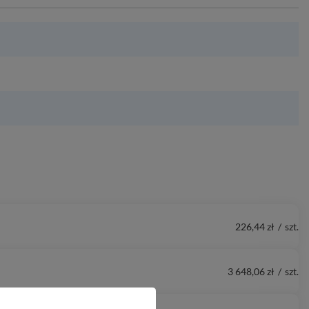
226,44 zł
/
szt.
3 648,06 zł
/
szt.