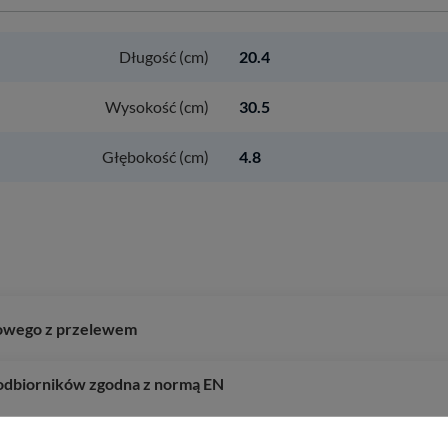
Długość (cm)
20.4
Wysokość (cm)
30.5
Głębokość (cm)
4.8
nowego z przelewem
 odbiorników zgodna z normą EN