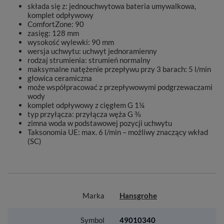
składa się z: jednouchwytowa bateria umywalkowa,
komplet odpływowy
ComfortZone: 90
zasięg: 128 mm
wysokość wylewki: 90 mm
wersja uchwytu: uchwyt jednoramienny
rodzaj strumienia: strumień normalny
maksymalne natężenie przepływu przy 3 barach: 5 l/min
głowica ceramiczna
może współpracować z przepływowymi podgrzewaczami
wody
komplet odpływowy z cięgłem G 1¼
typ przyłącza: przyłącza węża G ⅜
zimna woda w podstawowej pozycji uchwytu
Taksonomia UE: max. 6 l/min – możliwy znaczący wkład
(SC)
Marka
Hansgrohe
Symbol
49010340