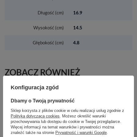
Długość (cm)
16.9
Wysokość (cm)
14.5
Głębokość (cm)
4.8
ZOBACZ RÓWNIEŻ
Konfiguracja zgód
HG Croma Select E Zestaw prysznicowy 110
Vario EcoSmart z drążkiem 90 cm, Biały/Chrom
Dbamy o Twoją prywatność
558,79 zł
/
szt.
Sklep korzysta z plików cookie w celu realizacji usług zgodnie z
HG EluPura S Miska wisząca WC 540,
Polityką dotyczącą cookies
. Możesz określić warunki
bezkołnierzowa AquaFall Flush, HygieneEffect, z
przechowywania lub dostępu do cookie w Twojej przeglądarce.
deską WC, SoftClose, QuickRelease, Biały
Więcej informacji na temat warunków i prywatności można
znaleźć także na stronie
Prywatność i warunki Google
.
2 295,43 zł
/
szt.