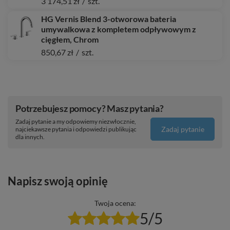
3 174,51 zł
/
szt.
HG Vernis Blend 3-otworowa bateria
umywalkowa z kompletem odpływowym z
cięgłem, Chrom
850,67 zł
/
szt.
Potrzebujesz pomocy? Masz pytania?
Zadaj pytanie a my odpowiemy niezwłocznie,
Zadaj pytanie
najciekawsze pytania i odpowiedzi publikując
dla innych.
Napisz swoją opinię
Twoja ocena:
5/5