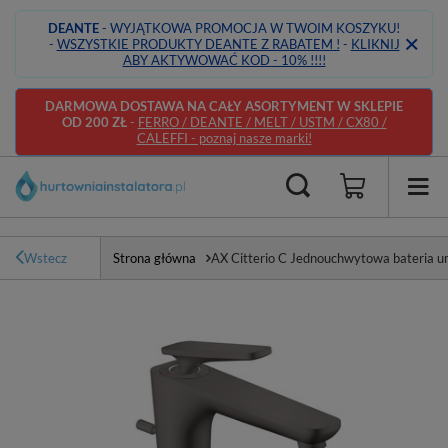
DEANTE
- WYJĄTKOWA PROMOCJA W TWOIM KOSZYKU!
-
WSZYSTKIE PRODUKTY DEANTE Z RABATEM !
-
KLIKNIJ
ABY AKTYWOWAĆ KOD - 10% !!!!
DARMOWA DOSTAWA NA CAŁY ASORTYMENT W SKLEPIE
OD 200 ZŁ
-
FERRO / DEANTE / MELT / USTM / CX80 /
CALEFFI - poznaj nasze marki!
Wstecz
Strona główna
AX Citterio C Jednouchwytowa bateria