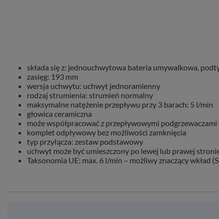
składa się z: jednouchwytowa bateria umywalkowa, pod
zasięg: 193 mm
wersja uchwytu: uchwyt jednoramienny
rodzaj strumienia: strumień normalny
maksymalne natężenie przepływu przy 3 barach: 5 l/min
głowica ceramiczna
może współpracować z przepływowymi podgrzewaczami
komplet odpływowy bez możliwości zamknięcia
typ przyłącza: zestaw podstawowy
uchwyt może być umieszczony po lewej lub prawej stron
Taksonomia UE: max. 6 l/min – możliwy znaczący wkład (