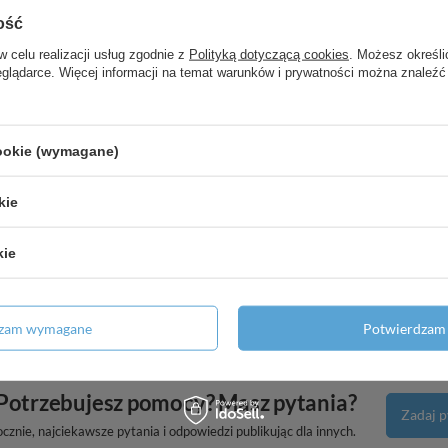
ość
w celu realizacji usług zgodnie z
Polityką dotyczącą cookies
. Możesz określi
 Matowy
eglądarce. Więcej informacji na temat warunków i prywatności można znaleźć
d góry, odpływ z tyłu,
cookie (wymagane)
rysznicową 240 1jet bez główki
kie
kie
od umywalkę wpuszczaną, szlifowaną,
dzam wymagane
Potwierdzam 
Potrzebujesz pomocy? Masz pytania?
Zadaj p
znie, najciekawsze pytania i odpowiedzi publikując dla innych.