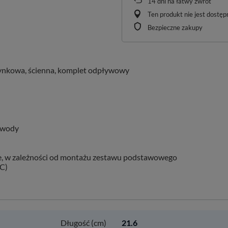
14
dni na łatwy zwrot
Ten produkt nie jest dostę
Bezpieczne zakupy
tynkowa, ścienna, komplet odpływowy
 wody
ie, w zależności od montażu zestawu podstawowego
SC)
Długość (cm)
21.6