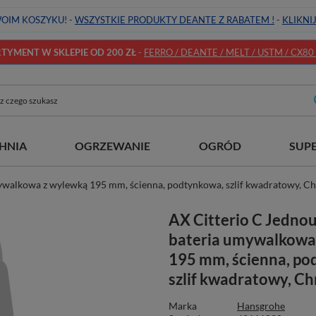
OIM KOSZYKU! -
WSZYSTKIE PRODUKTY DEANTE Z RABATEM !
-
KLIKNI
YMENT W SKLEPIE OD 200 ZŁ
-
FERRO / DEANTE / MELT / USTM / CX80 / 
HNIA
OGRZEWANIE
OGRÓD
SUP
ywalkowa z wylewką 195 mm, ścienna, podtynkowa, szlif kwadratowy, C
AX Citterio C Jedn
bateria umywalkowa
195 mm, ścienna, po
szlif kwadratowy, C
Marka
Hansgrohe