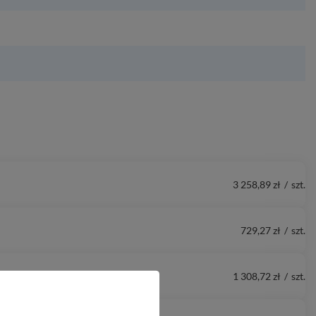
3 258,89 zł
/
szt.
729,27 zł
/
szt.
1 308,72 zł
/
szt.