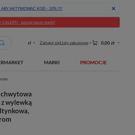
J ABY AKTYWOWAĆ KOD - 10% !!!!
CALEFFI - poznaj nasze marki!
zł
Zaloguj się
Listy zakupowe
0,00 zł
ERMARKET
MARKI
PROMOCJE
hrom
ouchwytowa
 z wylewką
dtynkowa,
hrom