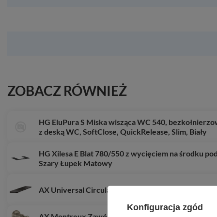
ZOBACZ RÓWNIEŻ
HG EluPura S Miska wisząca WC 540, bezkołnierzow
z deską WC, SoftClose, QuickRelease, Slim, Biały
HG Xilesa E Blat 780/550 z wycięciem na środku p
Szary Łupek Matowy
AX Universal Circular Półka 400, Czarny Chrom S
Konfiguracja zgód
AX Montreux Zawór odcinający z uchwytem jednor