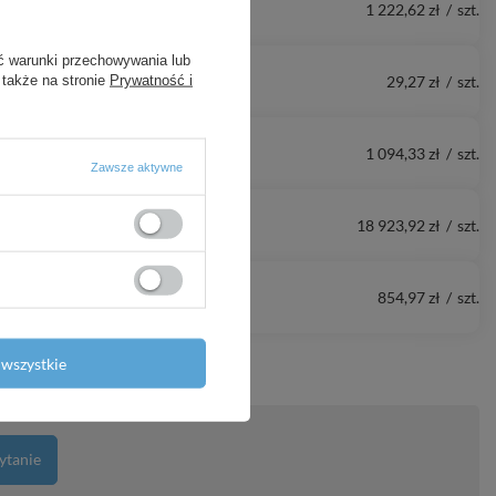
1 222,62 zł
/
szt.
ć warunki przechowywania lub
29,27 zł
/
szt.
 także na stronie
Prywatność i
1 094,33 zł
/
szt.
Zawsze aktywne
18 923,92 zł
/
szt.
854,97 zł
/
szt.
wszystkie
ytanie