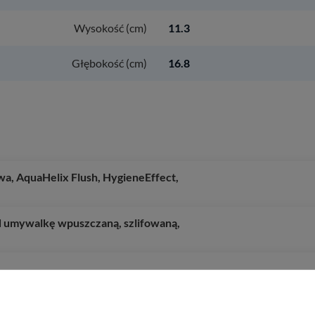
Wysokość (cm)
11.3
Głębokość (cm)
16.8
a, AquaHelix Flush, HygieneEffect,
od umywalkę wpuszczaną, szlifowaną,
zczotkowany
amiennym, podtynkowy, Nikiel