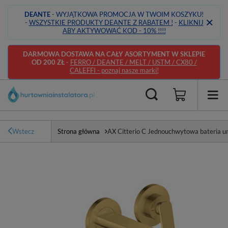
DEANTE
- WYJĄTKOWA PROMOCJA W TWOIM KOSZYKU!
-
WSZYSTKIE PRODUKTY DEANTE Z RABATEM !
-
KLIKNIJ
ABY AKTYWOWAĆ KOD - 10% !!!!
DARMOWA DOSTAWA NA CAŁY ASORTYMENT W SKLEPIE
OD 200 ZŁ
-
FERRO / DEANTE / MELT / USTM / CX80 /
CALEFFI - poznaj nasze marki!
Wstecz
Strona główna
AX Citterio C Jednouchwytowa bateria 