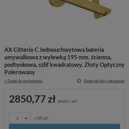
AX Citterio C Jednouchwytowa bateria
umywalkowa z wylewką 195 mm, ścienna,
podtynkowa, szlif kwadratowy, Złoty Optyczny
Polerowany
+ Dodaj do porównania
Dodaj do listy zakupowej
2850,77 zł
brutto
/
szt.
z
50
szt.