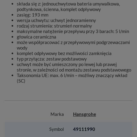
składa się z: jednouchwytowa bateria umywalkowa,
podtynkowa, ścienna, komplet odpływowy
zasięg: 193 mm
wersja uchwytu: uchwyt jednoramienny
rodzaj strumienia: strumień normalny
maksymalne natężenie przepływu przy 3 barach: 5 l/min
głowica ceramiczna
może współpracować z przepływowymi podgrzewaczami
wody
komplet odpływowy bez możliwości zamknięcia
typ przyłącza: zestaw podstawowy
uchwyt może być umieszczony po lewej lub prawej
stronie, w zależności od montażu zestawu podstawowego
Taksonomia UE: max. 6 l/min – możliwy znaczący wkład
(SC)
Marka
Hansgrohe
Symbol
49111990