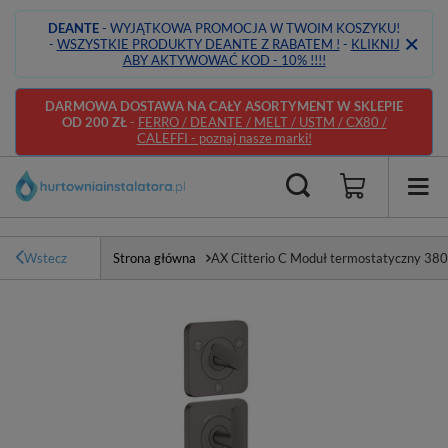
DEANTE
- WYJĄTKOWA PROMOCJA W TWOIM KOSZYKU!
-
WSZYSTKIE PRODUKTY DEANTE Z RABATEM !
-
KLIKNIJ
ABY AKTYWOWAĆ KOD - 10% !!!!
DARMOWA DOSTAWA NA CAŁY ASORTYMENT W SKLEPIE
OD 200 ZŁ
-
FERRO / DEANTE / MELT / USTM / CX80 /
CALEFFI - poznaj nasze marki!
Wstecz
Strona główna
AX Citterio C Moduł termostatyczny 380