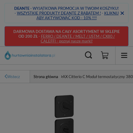
DEANTE
- WYJĄTKOWA PROMOCJA W TWOIM KOSZYKU!
-
WSZYSTKIE PRODUKTY DEANTE Z RABATEM !
-
KLIKNIJ
ABY AKTYWOWAĆ KOD - 10% !!!!
DARMOWA DOSTAWA NA CAŁY ASORTYMENT W SKLEPIE
OD 200 ZŁ
-
FERRO / DEANTE / MELT / USTM / CX80 /
CALEFFI - poznaj nasze marki!
Wstecz
Strona główna
AX Citterio C Moduł termostatyczny 380