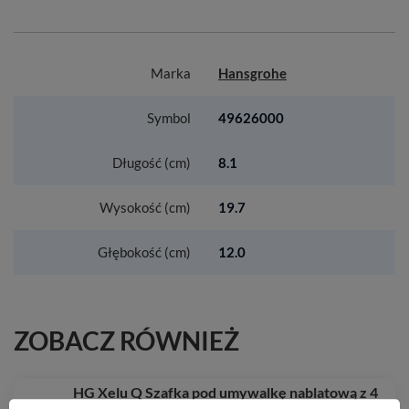
Marka
Hansgrohe
Symbol
49626000
Długość (cm)
8.1
Wysokość (cm)
19.7
Głębokość (cm)
12.0
ZOBACZ RÓWNIEŻ
HG Xelu Q Szafka pod umywalkę nablatową z 4