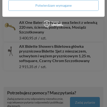
HG XtraStoris Original Wnęka ścienna z ozdobną
Potwierdzam wymagane
ramką 300/150/70, Czarny Matowy
1 128,77 zł
/
szt.
AX One Bateria umywalkowa Select z wlewką
220 mm, ścienna, podtynkowa, Mosiądz
Szczotkowany
3 400,95 zł
/
szt.
AX Bidette Showers Bidetowa główka
prysznicowa Bidette 1jet z mieszaczem,
uchwytem i wężem prysznicowym 1.25 m,
softsquare, Czarny Chrom Szczotkowany
2 915,35 zł
/
szt.
Potrzebujesz pomocy? Masz pytania?
Zadaj pytanie a my odpowiemy niezwłocznie,
Zadaj pytanie
najciekawsze pytania i odpowiedzi publikując
dla innych.