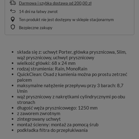
Darmowa i szybka dostawa
od
200,00 zł
14
dni na łatwy zwrot
Ten produkt nie jest dostępny w sklepie stacjonarnym
Bezpieczne zakupy
składa się z: uchwyt Porter, główka prysznicowa, Slim,
wąż prysznicowy, uchwyt prysznicowy
wielkość główki: 68 x 24 mm
rodzaj strumienia: Rain, MonoRain
QuickClean: Osad z kamienia można po prostu zetrzeć
palcem
maksymalne natężenie przepływu przy 3 barach: 8,7
l/min
wąż prysznicowy z nakrętkami cylindrycznymi po obu
stronach
długość węża prysznicowego: 1250 mm
z zaworem zwrotnym
zintegrowany uchwyt
montaż ścienny: montaż za pomocą śrub
podkładka filtra do przepłukiwania