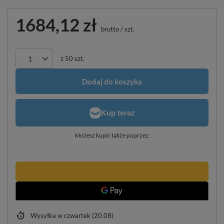
1684,12 zł
brutto
/
szt.
z
50
szt.
Dodaj do koszyka
Możesz kupić także poprzez:
Wysyłka
w czwartek (20.08)