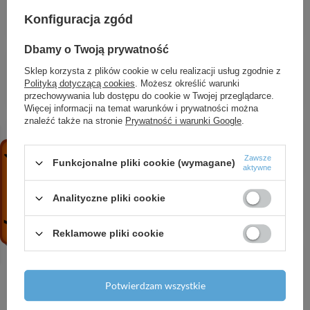
szufladami 1360/550, Szary Diament Matowy,
Kolor uchwytów: Biały Matowy
Konfiguracja zgód
8 504,10 zł
/
szt.
Dbamy o Twoją prywatność
HG Ecostat Comfort Bateria wannowa,
termostatyczna, natynkowa, Czarny Chrom
Sklep korzysta z plików cookie w celu realizacji usług zgodnie z
Szczotkowany
Polityką dotyczącą cookies
. Możesz określić warunki
przechowywania lub dostępu do cookie w Twojej przeglądarce.
2 211,05 zł
/
szt.
Więcej informacji na temat warunków i prywatności można
znaleźć także na stronie
Prywatność i warunki Google
.
HG Xilesa E Blat 780/550 z wycięciem na środku
pod umywalkę nablatową bez otworu na baterię,
Piaskowy Beż Matowy
Zawsze
Funkcjonalne pliki cookie (wymagane)
aktywne
729,27 zł
/
szt.
HG Pulsify S Głowica prysznicowa 105 1jet
Analityczne pliki cookie
EcoSmart+, Brąz Szczotkowany
619,06 zł
/
szt.
Reklamowe pliki cookie
HG Tecturis S Jednouchwytowa bateria
umywalkowa 80 CoolStart EcoSmart+ bez
kompletu odpływowego, Biały Matowy
Potwierdzam wszystkie
1 025,45 zł
/
szt.