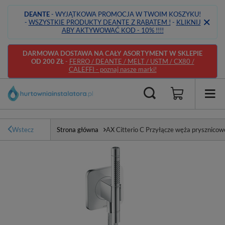
DEANTE
- WYJĄTKOWA PROMOCJA W TWOIM KOSZYKU!
-
WSZYSTKIE PRODUKTY DEANTE Z RABATEM !
-
KLIKNIJ
ABY AKTYWOWAĆ KOD - 10% !!!!
DARMOWA DOSTAWA NA CAŁY ASORTYMENT W SKLEPIE
OD 200 ZŁ
-
FERRO / DEANTE / MELT / USTM / CX80 /
CALEFFI - poznaj nasze marki!
Wstecz
Strona główna
AX Citterio C Przyłącze węża prysznico