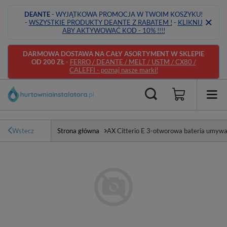
DEANTE
- WYJĄTKOWA PROMOCJA W TWOIM KOSZYKU!
-
WSZYSTKIE PRODUKTY DEANTE Z RABATEM !
-
KLIKNIJ
ABY AKTYWOWAĆ KOD - 10% !!!!
DARMOWA DOSTAWA NA CAŁY ASORTYMENT W SKLEPIE
OD 200 ZŁ
-
FERRO / DEANTE / MELT / USTM / CX80 /
CALEFFI - poznaj nasze marki!
Wstecz
Strona główna
AX Citterio E 3-otworowa bateria umywa