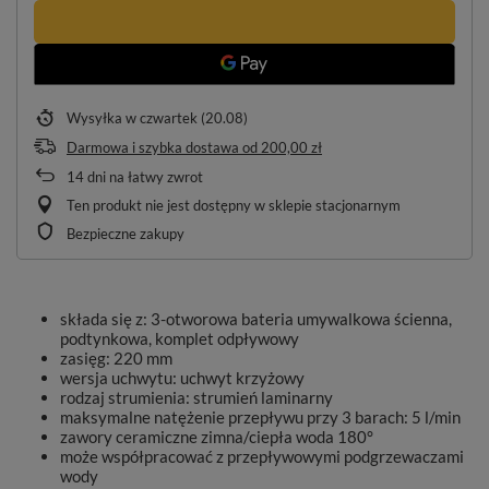
Wysyłka
w czwartek (20.08)
Darmowa i szybka dostawa
od
200,00 zł
14
dni na łatwy zwrot
Ten produkt nie jest dostępny w sklepie stacjonarnym
Bezpieczne zakupy
składa się z: 3-otworowa bateria umywalkowa ścienna,
podtynkowa, komplet odpływowy
zasięg: 220 mm
wersja uchwytu: uchwyt krzyżowy
rodzaj strumienia: strumień laminarny
maksymalne natężenie przepływu przy 3 barach: 5 l/min
zawory ceramiczne zimna/ciepła woda 180°
może współpracować z przepływowymi podgrzewaczami
wody