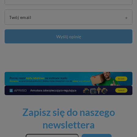
Twój email
Wyślij opinię
Zapisz się do naszego
newslettera