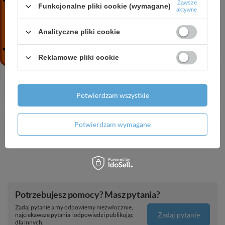
Zawsze
Funkcjonalne pliki cookie (wymagane)
aktywne
HG Xilesa E Szafka pod szlifowaną umywalkę
wpuszczaną w blat/nablatową z 4 szufladami
Analityczne pliki cookie
1375/550, Kaszmirowy Dąb
4 845,71 zł
/
szt.
Reklamowe pliki cookie
AX Universal Softsquare Szczotka do WC z
pojemnikiem, ścienna, Złoty Optyczny
Polerowany
Potwierdzam wszystkie
1 452,51 zł
/
szt.
AX Universal Softsquare Wieszak na ręczniki, 2-
Potwierdzam wymagane
ramienny, Chrom
1 444,76 zł
/
szt.
Potrzebujesz pomocy? Masz pytania?
Zadaj pytanie a my odpowiemy niezwłocznie,
Zadaj pytanie
najciekawsze pytania i odpowiedzi publikując
dla innych.