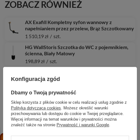
ZOBACZ RÓWNIEŻ
AX Exafill Kompletny syfon wannowy z
napełnianiem przez przelew, Brąz Szczotkowany
1 510,19 zł
/
szt.
HG WallStoris Szczotka do WC z pojemnikiem,
ścienna, Biały Matowy
198,89 zł
/
szt.
HG Avalegra AquaUnit 580/475, Chrom
Konfiguracja zgód
5 182,36 zł
/
szt.
Dbamy o Twoją prywatność
HG Focus Jednouchwytowa bateria wannowa,
podtynkowa do iBox universal, Chrom
Sklep korzysta z plików cookie w celu realizacji usług zgodnie z
691,38 zł
/
szt.
Polityką dotyczącą cookies
. Możesz określić warunki
przechowywania lub dostępu do cookie w Twojej przeglądarce.
HG Talis E Jednouchwytowa bateria bidetowa z
Więcej informacji na temat warunków i prywatności można
kompletem odpływowym z cięgłem, Złoty
znaleźć także na stronie
Prywatność i warunki Google
.
Optyczny Polerowany
1 043,53 zł
/
szt.