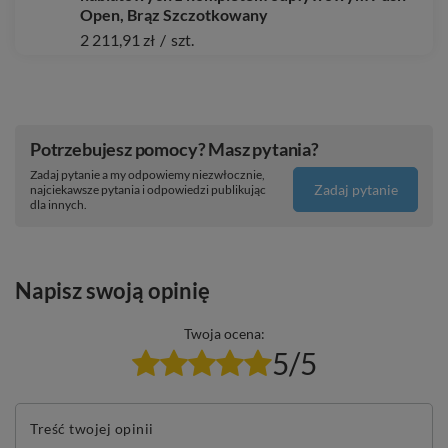
Open, Brąz Szczotkowany
2 211,91 zł
/
szt.
Potrzebujesz pomocy? Masz pytania?
Zadaj pytanie a my odpowiemy niezwłocznie,
Zadaj pytanie
najciekawsze pytania i odpowiedzi publikując
dla innych.
Napisz swoją opinię
Twoja ocena:
5/5
Treść twojej opinii