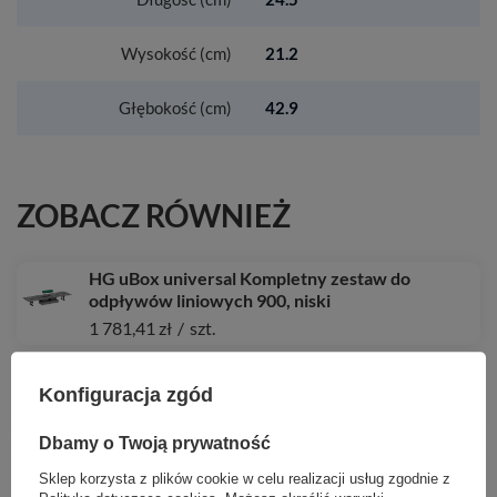
Wysokość (cm)
21.2
Głębokość (cm)
42.9
ZOBACZ RÓWNIEŻ
HG uBox universal Kompletny zestaw do
odpływów liniowych 900, niski
1 781,41 zł
/
szt.
HG ShowerTablet Select Bateria wannowa 400,
termostatyczna, natynkowa, Chrom
Konfiguracja zgód
2 093,95 zł
/
szt.
Dbamy o Twoją prywatność
HG Croma Komplet prysznicowy 220 1jet z
termostatem, wannowy, Chrom
Sklep korzysta z plików cookie w celu realizacji usług zgodnie z