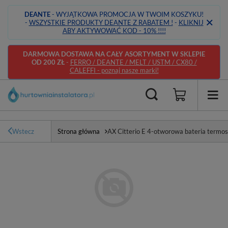
DEANTE
- WYJĄTKOWA PROMOCJA W TWOIM KOSZYKU!
-
WSZYSTKIE PRODUKTY DEANTE Z RABATEM !
-
KLIKNIJ
ABY AKTYWOWAĆ KOD - 10% !!!!
DARMOWA DOSTAWA NA CAŁY ASORTYMENT W SKLEPIE
OD 200 ZŁ
-
FERRO / DEANTE / MELT / USTM / CX80 /
CALEFFI - poznaj nasze marki!
Wstecz
Strona główna
AX Citterio E 4-otworowa bateria termo