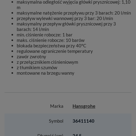
maksymalna odległość wyjęcia główki prysznicowej: 1,10
m
maksymalne natężenie przepływu przy 3 barach: 20 l/min
przepływ wylewki wannowej przy 3 bar: 20 l/min
maksymalny przepływ główki prysznicowej przy 3
barach: 14 l/min
min. ciśnienie robocze: 1 bar
maks. ciśnienie robocze: 10 barów
blokada bezpieczeństwa przy 40°C
regulowane ograniczenie temperatury
zawór zwrotny
z przełącznikiem ciśnieniowym
z tłumikiem szumów
montowane na brzegu wanny
Marka
Hansgrohe
Symbol
36411140
Długość (cm)
24.5