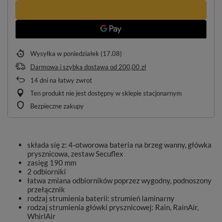
Wysyłka
w poniedziałek (17.08)
Darmowa i szybka dostawa
od
200,00 zł
14
dni na łatwy zwrot
Ten produkt nie jest dostępny w sklepie stacjonarnym
Bezpieczne zakupy
składa się z: 4-otworowa bateria na brzeg wanny, główka
prysznicowa, zestaw Secuflex
zasięg 190 mm
2 odbiorniki
łatwa zmiana odbiorników poprzez wygodny, podnoszony
przełącznik
rodzaj strumienia baterii: strumień laminarny
rodzaj strumienia główki prysznicowej: Rain, RainAir,
WhirlAir