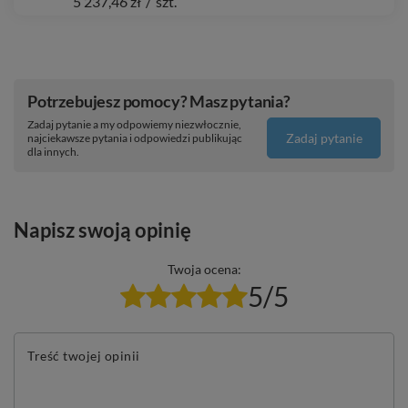
5 237,46 zł
/
szt.
Potrzebujesz pomocy? Masz pytania?
Zadaj pytanie a my odpowiemy niezwłocznie,
Zadaj pytanie
najciekawsze pytania i odpowiedzi publikując
dla innych.
Napisz swoją opinię
Twoja ocena:
5/5
Treść twojej opinii