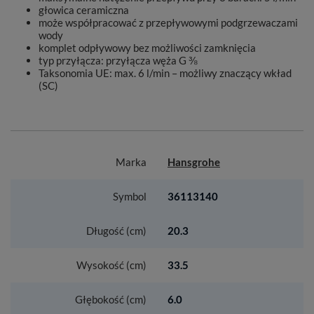
głowica ceramiczna
może współpracować z przepływowymi podgrzewaczami
wody
komplet odpływowy bez możliwości zamknięcia
typ przyłącza: przyłącza węża G ⅜
Taksonomia UE: max. 6 l/min – możliwy znaczący wkład
(SC)
Marka
Hansgrohe
Symbol
36113140
Długość (cm)
20.3
Wysokość (cm)
33.5
Głębokość (cm)
6.0