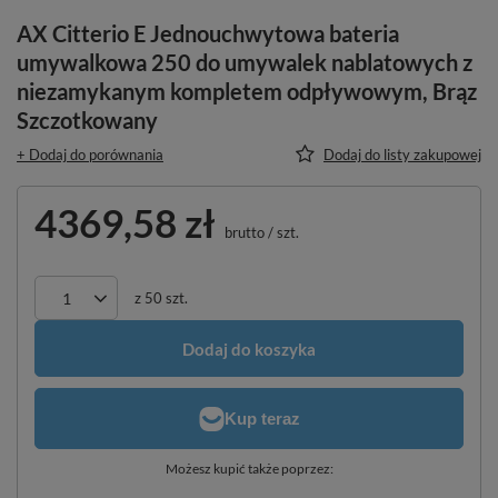
AX Citterio E Jednouchwytowa bateria
umywalkowa 250 do umywalek nablatowych z
niezamykanym kompletem odpływowym, Brąz
Szczotkowany
+ Dodaj do porównania
Dodaj do listy zakupowej
4369,58 zł
brutto
/
szt.
z
50
szt.
Dodaj do koszyka
Możesz kupić także poprzez: