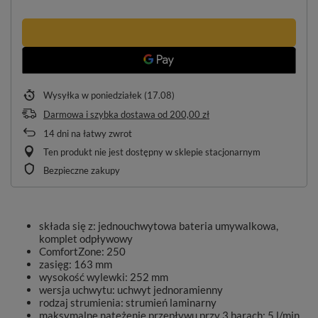
Wysyłka
w poniedziałek (17.08)
Darmowa i szybka dostawa
od
200,00 zł
14
dni na łatwy zwrot
Ten produkt nie jest dostępny w sklepie stacjonarnym
Bezpieczne zakupy
składa się z: jednouchwytowa bateria umywalkowa,
komplet odpływowy
ComfortZone: 250
zasięg: 163 mm
wysokość wylewki: 252 mm
wersja uchwytu: uchwyt jednoramienny
rodzaj strumienia: strumień laminarny
maksymalne natężenie przepływu przy 3 barach: 5 l/min