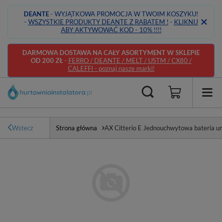
DEANTE
- WYJĄTKOWA PROMOCJA W TWOIM KOSZYKU!
-
WSZYSTKIE PRODUKTY DEANTE Z RABATEM !
-
KLIKNIJ
ABY AKTYWOWAĆ KOD - 10% !!!!
DARMOWA DOSTAWA NA CAŁY ASORTYMENT W SKLEPIE
OD 200 ZŁ
-
FERRO / DEANTE / MELT / USTM / CX80 /
CALEFFI - poznaj nasze marki!
Wstecz
Strona główna
AX Citterio E Jednouchwytowa bateria