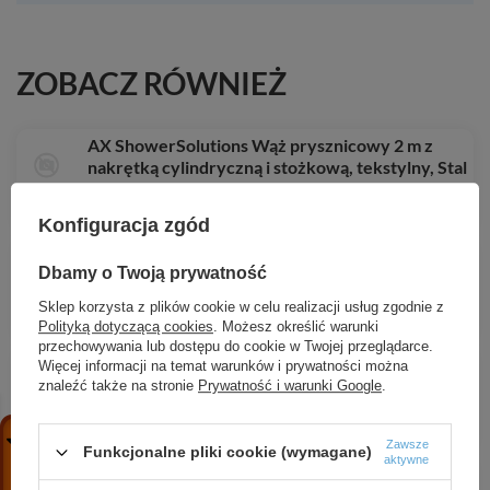
ZOBACZ RÓWNIEŻ
AX ShowerSolutions Wąż prysznicowy 2 m z
nakrętką cylindryczną i stożkową, tekstylny, Stal
Szlachetna Optyczna
340,10 zł
/
szt.
Konfiguracja zgód
AX Drain Element zewnętrzny odpływu
Dbamy o Twoją prywatność
liniowego 900, montaż przyścienny, Biały
Matowy
Sklep korzysta z plików cookie w celu realizacji usług zgodnie z
3 518,91 zł
/
szt.
Polityką dotyczącą cookies
. Możesz określić warunki
przechowywania lub dostępu do cookie w Twojej przeglądarce.
AX Uno Jednouchwytowa bateria umywalkowa z
Więcej informacji na temat warunków i prywatności można
wylewką 225 mm i płytką, ścienna, podtynkowa,
znaleźć także na stronie
Prywatność i warunki Google
.
Nikiel Szczotkowany
4 765,64 zł
/
szt.
Zawsze
Funkcjonalne pliki cookie (wymagane)
aktywne
HG Pulsify S Głowica prysznicowa 260 2jet z