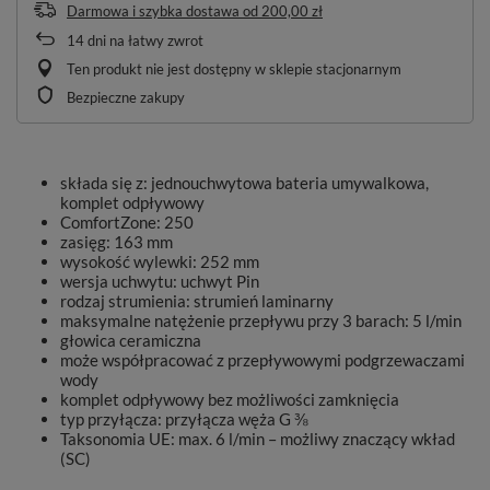
Darmowa i szybka dostawa
od
200,00 zł
14
dni na łatwy zwrot
Ten produkt nie jest dostępny w sklepie stacjonarnym
Bezpieczne zakupy
składa się z: jednouchwytowa bateria umywalkowa,
komplet odpływowy
ComfortZone: 250
zasięg: 163 mm
wysokość wylewki: 252 mm
wersja uchwytu: uchwyt Pin
rodzaj strumienia: strumień laminarny
maksymalne natężenie przepływu przy 3 barach: 5 l/min
głowica ceramiczna
może współpracować z przepływowymi podgrzewaczami
wody
komplet odpływowy bez możliwości zamknięcia
typ przyłącza: przyłącza węża G ⅜
Taksonomia UE: max. 6 l/min – możliwy znaczący wkład
(SC)