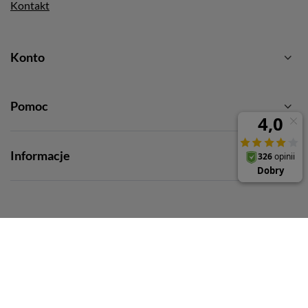
Kontakt
Konto
Pomoc
Informacje
+48 787-787-491
biuro@hurtowniainstalatora.pl
Hurtownia Instalatora
,
ul. Obrońców Modlina 5
,
30-733
Kraków