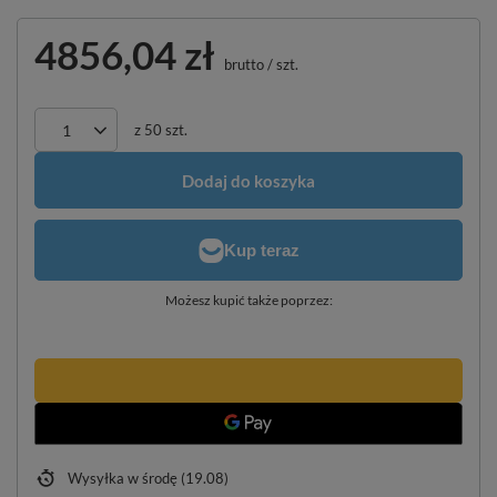
4856,04 zł
brutto
/
szt.
z
50
szt.
Dodaj do koszyka
Możesz kupić także poprzez:
Wysyłka
w środę (19.08)