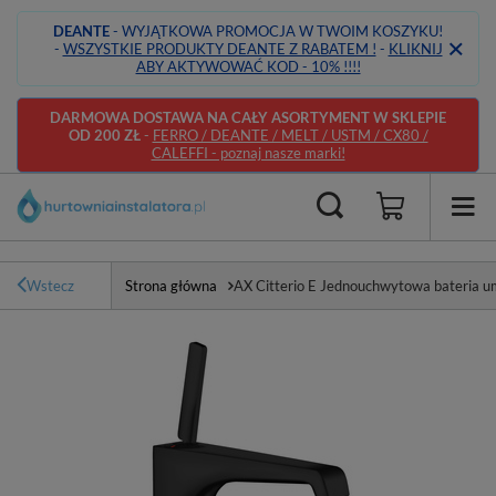
DEANTE
- WYJĄTKOWA PROMOCJA W TWOIM KOSZYKU!
-
WSZYSTKIE PRODUKTY DEANTE Z RABATEM !
-
KLIKNIJ
ABY AKTYWOWAĆ KOD - 10% !!!!
DARMOWA DOSTAWA NA CAŁY ASORTYMENT W SKLEPIE
OD 200 ZŁ
-
FERRO / DEANTE / MELT / USTM / CX80 /
CALEFFI - poznaj nasze marki!
Wstecz
Strona główna
AX Citterio E Jednouchwytowa bateria