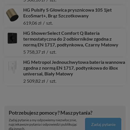
HG Pulsify S Głowica prysznicowa 105 1jet
EcoSmart+, Brąz Szczotkowany
619,06 zł
/
szt.
HG ShowerSelect Comfort Q Bateria
termostatyczna do 2 odbiorników zgodna z
normą EN 1717, podtynkowa, Czarny Matowy
5 758,37 zł
/
szt.
HG Metropol Jednouchwytowa bateria wannowa
zgodna z normą EN 1717, podtynkowa do iBox
universal, Biały Matowy
2 509,82 zł
/
szt.
Potrzebujesz pomocy? Masz pytania?
Zadaj pytanie a my odpowiemy niezwłocznie,
Zadaj pytanie
najciekawsze pytania i odpowiedzi publikując
dla innych.