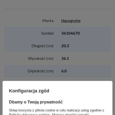
Marka
Hansgrohe
Symbol
36104670
Długość (cm)
20.3
Wysokość (cm)
36.1
Głębokość (cm)
6.0
Konfiguracja zgód
ZOBACZ RÓWNIEŻ
Dbamy o Twoją prywatność
HG Tecturis S Jednouchwytowa bateria
Sklep korzysta z plików cookie w celu realizacji usług zgodnie z
Polityką dotyczącą cookies
. Możesz określić warunki