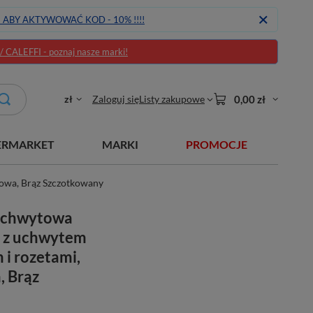
J ABY AKTYWOWAĆ KOD - 10% !!!!
CALEFFI - poznaj nasze marki!
zł
Zaloguj się
Listy zakupowe
0,00 zł
ERMARKET
MARKI
PROMOCJE
kowa, Brąz Szczotkowany
ouchwytowa
 z uchwytem
 i rozetami,
, Brąz