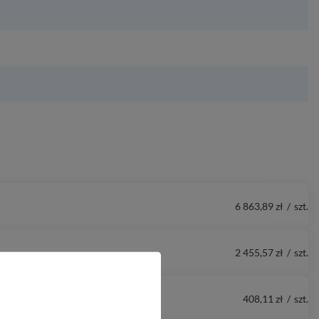
6 863,89 zł
/
szt.
2 455,57 zł
/
szt.
408,11 zł
/
szt.