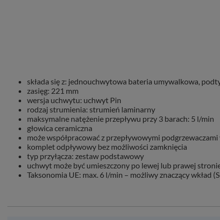
składa się z: jednouchwytowa bateria umywalkowa, pod
zasięg: 221 mm
wersja uchwytu: uchwyt Pin
rodzaj strumienia: strumień laminarny
maksymalne natężenie przepływu przy 3 barach: 5 l/min
głowica ceramiczna
może współpracować z przepływowymi podgrzewaczami
komplet odpływowy bez możliwości zamknięcia
typ przyłącza: zestaw podstawowy
uchwyt może być umieszczony po lewej lub prawej stron
Taksonomia UE: max. 6 l/min – możliwy znaczący wkład (