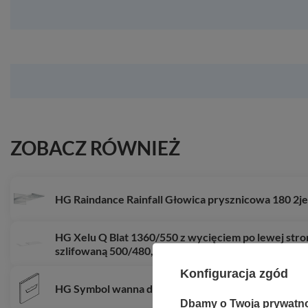
ZOBACZ RÓWNIEŻ
HG Raindance Rainfall Głowica prysznicowa 180 2j
HG Xelu Q Blat 1360/550 z wycięciem po lewej str
szlifowaną 500/480, Biały Wysoki Połysk
Konfiguracja zgód
HG Symbol wanna do RainSelect, Brąz Szczotkowa
Dbamy o Twoją prywatn