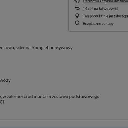
Darmowa i szybka dostawa
14
dni na łatwy zwrot
Ten produkt nie jest dostę
Bezpieczne zakupy
tynkowa, ścienna, komplet odpływowy
 wody
ie, w zależności od montażu zestawu podstawowego
SC)