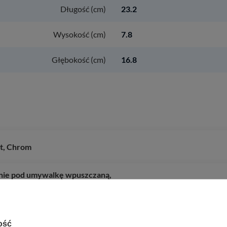
Długość (cm)
23.2
Wysokość (cm)
7.8
Głębokość (cm)
16.8
et, Chrom
onie pod umywalkę wpuszczaną,
ny
ość