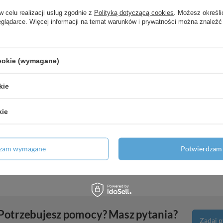
60 do umywalek nablatowych z
w celu realizacji usług zgodnie z
Polityką dotyczącą cookies
. Możesz określi
eglądarce. Więcej informacji na temat warunków i prywatności można znaleźć
y
wytem, Biały/Chrom
cookie (wymagane)
a do 1 odbiornika z dodatkowym
kie
kie
 prawe, Kaszmirowy Dąb
niowego 1600 z możliwością
dzam wymagane
Potwierdzam 
zczotkowana
Potrzebujesz pomocy? Masz pytania?
Zadaj p