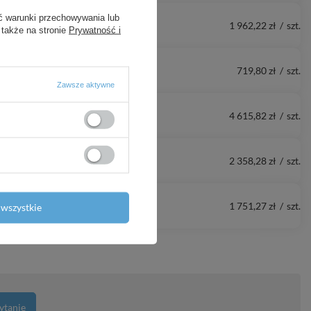
ć warunki przechowywania lub
1 962,22 zł
/
szt.
 także na stronie
Prywatność i
719,80 zł
/
szt.
Zawsze aktywne
4 615,82 zł
/
szt.
2 358,28 zł
/
szt.
1 751,27 zł
/
szt.
wszystkie
ytanie