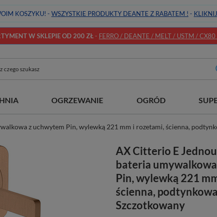
OIM KOSZYKU! -
WSZYSTKIE PRODUKTY DEANTE Z RABATEM !
-
KLIKNI
YMENT W SKLEPIE OD 200 ZŁ
-
FERRO / DEANTE / MELT / USTM / CX80 / 
HNIA
OGRZEWANIE
OGRÓD
SUP
walkowa z uchwytem Pin, wylewką 221 mm i rozetami, ścienna, podtyn
AX Citterio E Jedn
bateria umywalkowa
Pin, wylewką 221 mm
ścienna, podtynkowa
Szczotkowany