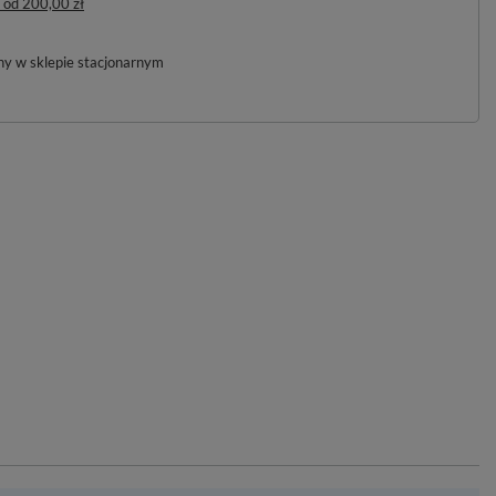
od
200,00 zł
pny w sklepie stacjonarnym