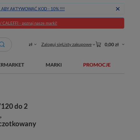
J ABY AKTYWOWAĆ KOD - 10% !!!!
CALEFFI - poznaj nasze marki!
zł
Zaloguj się
Listy zakupowe
0,00 zł
ERMARKET
MARKI
PROMOCJE
/120 do 2
,
zczotkowany