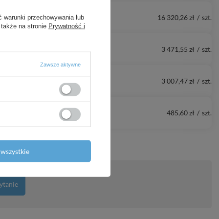
16 320,26 zł
/
szt.
ć warunki przechowywania lub
 także na stronie
Prywatność i
3 471,55 zł
/
szt.
Zawsze aktywne
3 007,47 zł
/
szt.
485,60 zł
/
szt.
wszystkie
ytanie