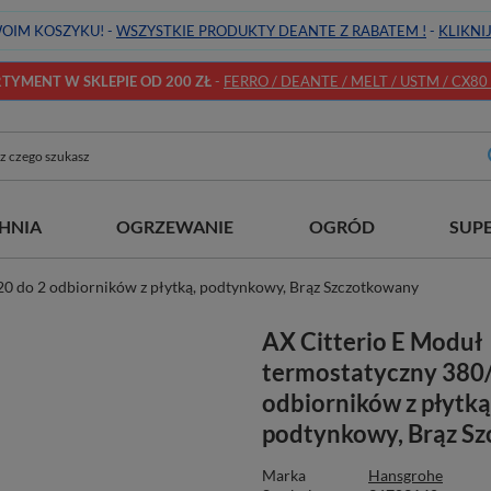
OIM KOSZYKU! -
WSZYSTKIE PRODUKTY DEANTE Z RABATEM !
-
KLIKNI
YMENT W SKLEPIE OD 200 ZŁ
-
FERRO / DEANTE / MELT / USTM / CX80 / 
HNIA
OGRZEWANIE
OGRÓD
SUP
20 do 2 odbiorników z płytką, podtynkowy, Brąz Szczotkowany
AX Citterio E Moduł
termostatyczny 380
odbiorników z płytką
podtynkowy, Brąz S
Marka
Hansgrohe