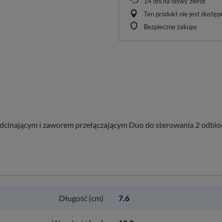
14
dni na łatwy zwrot
Ten produkt nie jest dostę
Bezpieczne zakupy
odcinającym i zaworem przełączającym Duo do sterowania 2 odbio
Długość (cm)
7.6