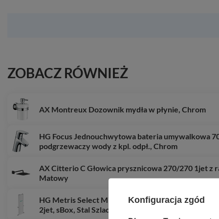
ZOBACZ RÓWNIEŻ
AX Montreux Dozownik mydła w płynie, Chrom
HG Focus Jednouchwytowa bateria umywalkowa 70
podgrzewaczy wody z kpl. odpł., Chrom
AX Citterio C Głowica prysznicowa 270/270 1jet z
Matowy
Konfiguracja zgód
HG Metris Select M71 Jednouchwytowa bateria ku
2jet, sBox, Stal Szlachetna Finish