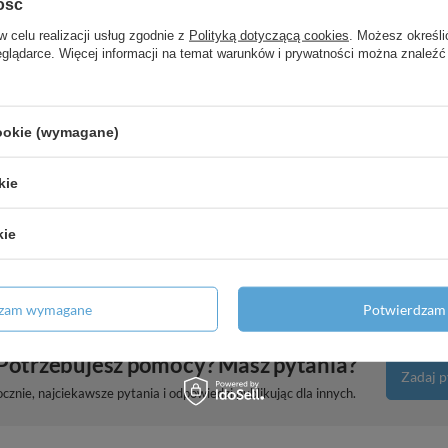
ość
600/90 do 4 odbiorników,
w celu realizacji usług zgodnie z
Polityką dotyczącą cookies
. Możesz określi
eglądarce. Więcej informacji na temat warunków i prywatności można znaleźć
00, montaż przyścienny, Czarny
cookie (wymagane)
 260 do umywalek nablatowych z
ny Polerowany
kie
 kwadratowy, Czarny Chrom
kie
dzam wymagane
Potwierdzam 
Potrzebujesz pomocy? Masz pytania?
Zadaj p
znie, najciekawsze pytania i odpowiedzi publikując dla innych.