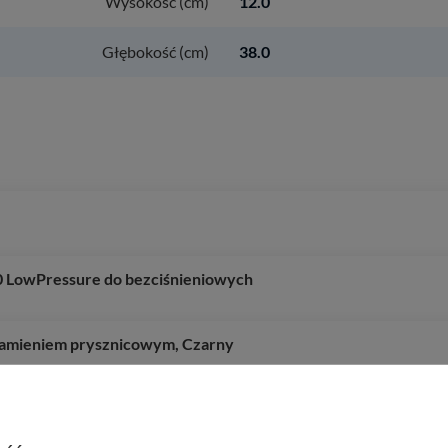
Wysokość (cm)
12.0
Głębokość (cm)
38.0
 LowPressure do bezciśnieniowych
 ramieniem prysznicowym, Czarny
chenna 240, wyciągana wylewka,