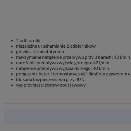
2 odbiorniki
niezależne uruchamianie 2 odbiorników
głowica termostatyczna
maksymalne natężenie przepływu przy 3 barach: 42 l/min
natężenie przepływu wyjścia górnego: 42 l/min
natężenie przepływu wyjścia dolnego: 40 l/min
połączenie baterii termostatycznej Highflow z zaworem 
blokada bezpieczeństwa przy 40°C
typ przyłącza: zestaw podstawowy