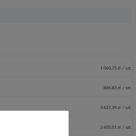
1 060,75 zł
/
szt.
886,83 zł
/
szt.
3 627,39 zł
/
szt.
3 605,01 zł
/
szt.