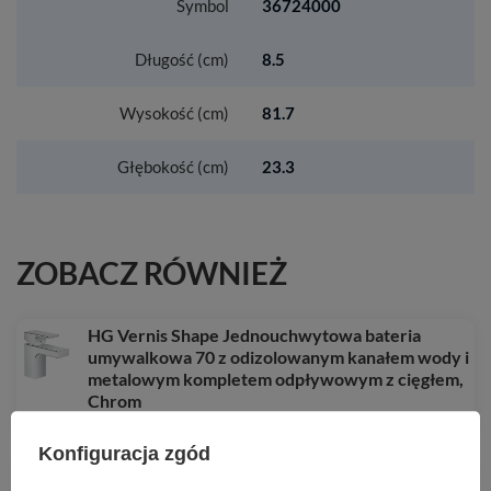
Symbol
36724000
Długość (cm)
8.5
Wysokość (cm)
81.7
Głębokość (cm)
23.3
ZOBACZ RÓWNIEŻ
HG Vernis Shape Jednouchwytowa bateria
umywalkowa 70 z odizolowanym kanałem wody i
metalowym kompletem odpływowym z cięgłem,
Chrom
451,16 zł
/
szt.
Konfiguracja zgód
HG Xevolos E Blat 1180/550 z wycięciem na
środku pod umywalkę nablatową bez otworu na