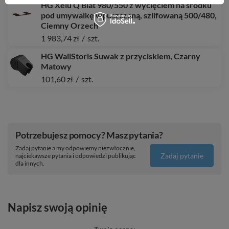
HG Xelu Q Blat 980/550 z wycięciem na środku
pod umywalkę wpuszczaną, szlifowaną 500/480,
Ciemny Orzech
1 983,74 zł
/
szt.
HG WallStoris Suwak z przyciskiem, Czarny
Matowy
101,60 zł
/
szt.
Potrzebujesz pomocy? Masz pytania?
Zadaj pytanie a my odpowiemy niezwłocznie,
Zadaj pytanie
najciekawsze pytania i odpowiedzi publikując
dla innych.
Napisz swoją opinię