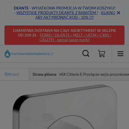
DEANTE
- WYJĄTKOWA PROMOCJA W TWOIM KOSZYKU!
-
WSZYSTKIE PRODUKTY DEANTE Z RABATEM !
-
KLIKNIJ
ABY AKTYWOWAĆ KOD - 10% !!!!
DARMOWA DOSTAWA NA CAŁY ASORTYMENT W SKLEPIE
OD 200 ZŁ
-
FERRO / DEANTE / MELT / USTM / CX80 /
CALEFFI - poznaj nasze marki!
Wstecz
Strona główna
AX Citterio E Przyłącze węża prysznico