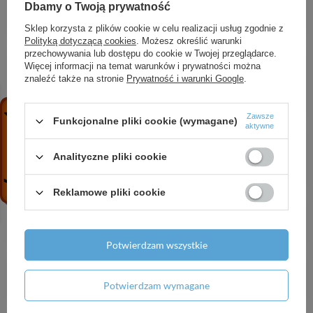
Dbamy o Twoją prywatność
baterię, Piaskowy Beż Matowy
1 970,83 zł
/
szt.
Sklep korzysta z plików cookie w celu realizacji usług zgodnie z
Polityką dotyczącą cookies
. Możesz określić warunki
AX Citterio Jednouchwytowa bateria
przechowywania lub dostępu do cookie w Twojej przeglądarce.
Więcej informacji na temat warunków i prywatności można
umywalkowa z uchwytem Pin, wylewką 220 mm i
znaleźć także na stronie
Prywatność i warunki Google
.
płytką, ścienna, podtynkowa, Czarny Chrom
Szczotkowany
6 463,53 zł
/
szt.
Zawsze
Funkcjonalne pliki cookie (wymagane)
aktywne
AX Citterio 3-otworowa bateria umywalkowa z
uchwytami krzyżowymi, płytką i wylewką 166
Analityczne pliki cookie
mm, ścienna, podtynkowa, Chrom
3 506,85 zł
/
szt.
Reklamowe pliki cookie
HG Vernis Shape Głowica prysznicowa 230 1jet,
Chrom
499,38 zł
/
szt.
Potwierdzam wszystkie
HG Rebris E Zestaw jednouchwytowej baterii
wannowej, podtynkowej, Czarny Matowy
Potwierdzam wymagane
1 184,74 zł
/
szt.