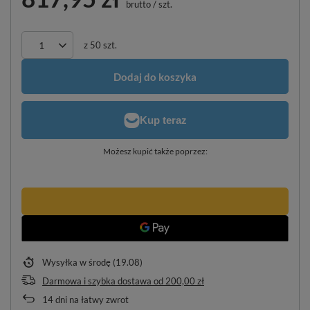
brutto
/
szt.
z
50
szt.
Dodaj do koszyka
Możesz kupić także poprzez:
Wysyłka
w środę (19.08)
Darmowa i szybka dostawa
od
200,00 zł
14
dni na łatwy zwrot