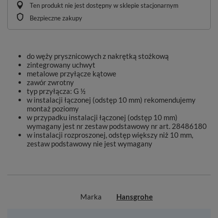
Ten produkt nie jest dostępny w sklepie stacjonarnym
Bezpieczne zakupy
do węży prysznicowych z nakrętką stożkową
zintegrowany uchwyt
metalowe przyłącze kątowe
zawór zwrotny
typ przyłącza: G ½
w instalacji łączonej (odstęp 10 mm) rekomendujemy
montaż poziomy
w przypadku instalacji łączonej (odstęp 10 mm)
wymagany jest nr zestaw podstawowy nr art. 28486180
w instalacji rozproszonej, odstęp większy niż 10 mm,
zestaw podstawowy nie jest wymagany
Marka
Hansgrohe