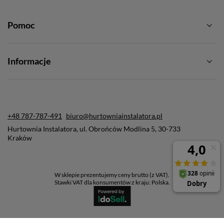
Pomoc
Informacje
+48 787-787-491
biuro@hurtowniainstalatora.pl
Hurtownia Instalatora
,
ul. Obrońców Modlina 5
,
30-733
Kraków
W sklepie prezentujemy ceny brutto (z VAT).
Stawki VAT dla konsumentów z kraju:
Polska
.