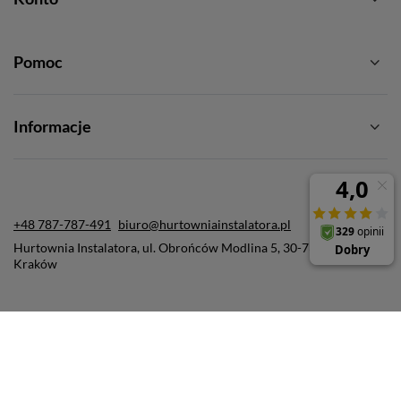
Pomoc
Informacje
+48 787-787-491
biuro@hurtowniainstalatora.pl
Hurtownia Instalatora
,
ul. Obrońców Modlina 5
,
30-733
Kraków
W sklepie prezentujemy ceny brutto (z VAT).
Stawki VAT dla konsumentów z kraju:
Polska
.