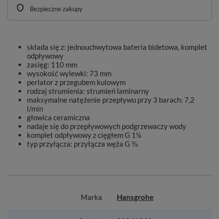
Bezpieczne zakupy
składa się z: jednouchwytowa bateria bidetowa, komplet
odpływowy
zasięg: 110 mm
wysokość wylewki: 73 mm
perlator z przegubem kulowym
rodzaj strumienia: strumień laminarny
maksymalne natężenie przepływu przy 3 barach: 7,2
l/min
głowica ceramiczna
nadaje się do przepływowych podgrzewaczy wody
komplet odpływowy z cięgłem G 1¼
typ przyłącza: przyłącza węża G ⅜
Marka
Hansgrohe