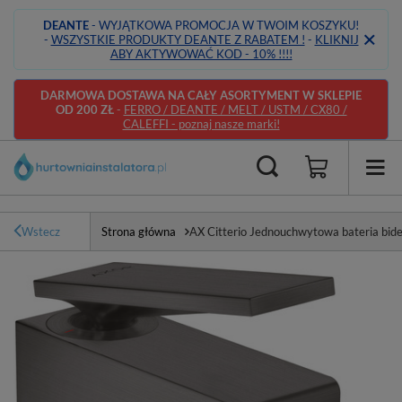
DEANTE
- WYJĄTKOWA PROMOCJA W TWOIM KOSZYKU!
-
WSZYSTKIE PRODUKTY DEANTE Z RABATEM !
-
KLIKNIJ
ABY AKTYWOWAĆ KOD - 10% !!!!
DARMOWA DOSTAWA NA CAŁY ASORTYMENT W SKLEPIE
OD 200 ZŁ
-
FERRO / DEANTE / MELT / USTM / CX80 /
CALEFFI - poznaj nasze marki!
Wstecz
Strona główna
AX Citterio Jednouchwytowa bateria bi