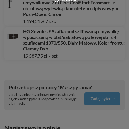
umywalkowa 210 Fine CoolStart Ecosmart+ z
obrotową wylewką i kompletem odpływowym
Push-Open, Chrom
1 194,21 zł
/
szt.
HG Xevolos E Szafka pod szlifowaną umywalkę
wpuszczaną w blat/nablatową po lewej str. z 4
szufladami 1370/550, Biały Matowy, Kolor frontu:
Ciemny Dąb
19 587,75 zł
/
szt.
Potrzebujesz pomocy? Masz pytania?
Zadaj pytanie a my odpowiemy niezwłocznie,
Zadaj pytanie
najciekawsze pytania i odpowiedzi publikując
dla innych.
Napisz swoją opinię