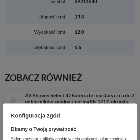
Symbol
39214340
Długość (cm)
13.8
Wysokość (cm)
12.0
Głębokość (cm)
5.6
ZOBACZ RÓWNIEŻ
AX ShowerSelect ID Bateria termostatyczna do 2
odbiorników zgodna z normą EN 1717, okrągła,
podtynkowa, Biały Matowy
Konfiguracja zgód
6 175,95 zł
/
szt.
HG EluPura Q Miska kompaktowa WC 640,
Dbamy o Twoją prywatność
przyścienna, odpływ poziomy/pionowy, AquaFall
Flush, HygieneEffect, Biały
Sklep korzysta z plików cookie w celu realizacji usług zgodnie z