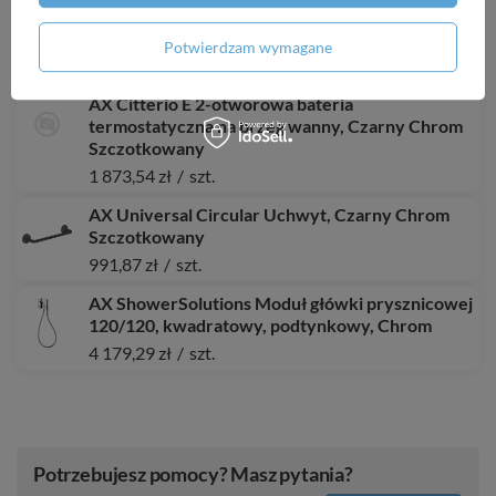
prawe, Biały Wysoki Połysk, Kolor uchwytów:
Chrom
Potwierdzam wymagane
4 272,28 zł
/
szt.
AX Citterio E 2-otworowa bateria
termostatyczna na brzeg wanny, Czarny Chrom
Szczotkowany
1 873,54 zł
/
szt.
AX Universal Circular Uchwyt, Czarny Chrom
Szczotkowany
991,87 zł
/
szt.
AX ShowerSolutions Moduł główki prysznicowej
120/120, kwadratowy, podtynkowy, Chrom
4 179,29 zł
/
szt.
Potrzebujesz pomocy? Masz pytania?