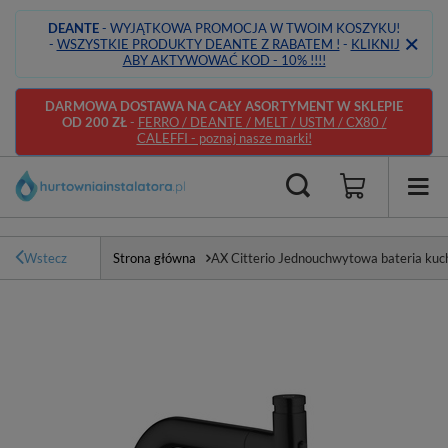
DEANTE
- WYJĄTKOWA PROMOCJA W TWOIM KOSZYKU!
-
WSZYSTKIE PRODUKTY DEANTE Z RABATEM !
-
KLIKNIJ
ABY AKTYWOWAĆ KOD - 10% !!!!
DARMOWA DOSTAWA NA CAŁY ASORTYMENT W SKLEPIE
OD 200 ZŁ
-
FERRO / DEANTE / MELT / USTM / CX80 /
CALEFFI - poznaj nasze marki!
Wstecz
Strona główna
AX Citterio Jednouchwytowa bateria kuc