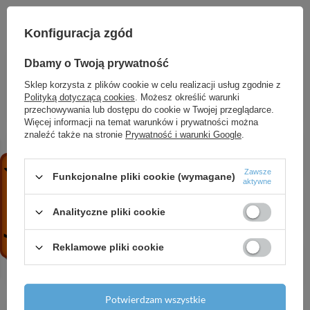
ZOBACZ RÓWNIEŻ
Konfiguracja zgód
HG Finoris Jednouchwytowa bateria
Dbamy o Twoją prywatność
umywalkowa 260 CoolStart do umywalek
nablatowych z kompletem odpływowym Push-
Sklep korzysta z plików cookie w celu realizacji usług zgodnie z
Open, Czarny Chrom Szczotkowany
Polityką dotyczącą cookies
. Możesz określić warunki
przechowywania lub dostępu do cookie w Twojej przeglądarce.
2 023,35 zł
/
szt.
Więcej informacji na temat warunków i prywatności można
znaleźć także na stronie
Prywatność i warunki Google
.
AX Universal Circular Wieszak na ręczniki, 2-
ramienny, Czarny Chrom Szczotkowany
1 345,74 zł
/
szt.
Zawsze
Funkcjonalne pliki cookie (wymagane)
aktywne
HG Raindance Select E Punktowy zestaw
prysznicowy 120 3jet z wężem 125 cm, Chrom
Analityczne pliki cookie
588,06 zł
/
szt.
Reklamowe pliki cookie
AX ShowerSolutions Wąż prysznicowy 1,25 m z
nakrętkami stożkowymi, Chrom
163,59 zł
/
szt.
Potwierdzam wszystkie
HG Xelu Q Szafka boczna wysoka 400/350, drzwi