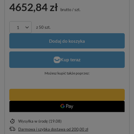
4652,84 zł
brutto
/
szt.
z
50
szt.
Dodaj do koszyka
Możesz kupić także poprzez:
Wysyłka
w środę (19.08)
Darmowa i szybka dostawa
od
200,00 zł