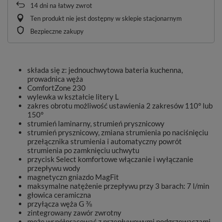
14
dni na łatwy zwrot
Ten produkt nie jest dostępny w sklepie stacjonarnym
Bezpieczne zakupy
składa się z: jednouchwytowa bateria kuchenna,
prowadnica węża
ComfortZone 230
wylewka w kształcie litery L
zakres obrotu możliwość ustawienia 2 zakresów 110° lub
150°
strumień laminarny, strumień prysznicowy
strumień prysznicowy, zmiana strumienia po naciśnięciu
przełącznika strumienia i automatyczny powrót
strumienia po zamknięciu uchwytu
przycisk Select komfortowe włączanie i wyłączanie
przepływu wody
magnetyczn gniazdo MagFit
maksymalne natężenie przepływu przy 3 barach: 7 l/min
głowica ceramiczna
przyłącza węża G ⅜
zintegrowany zawór zwrotny
może współpracować z przepływowymi podgrzewaczami