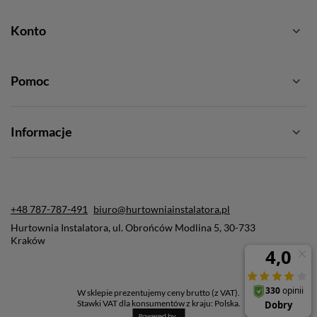
Konto
Pomoc
Informacje
+48 787-787-491
biuro@hurtowniainstalatora.pl
Hurtownia Instalatora
,
ul. Obrońców Modlina 5
,
30-733
Kraków
W sklepie prezentujemy ceny brutto (z VAT).
Stawki VAT dla konsumentów z kraju:
Polska
.