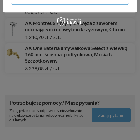
100 z kompletem odpływowym z cięgłem, Chrom
658,67 zł
/
szt.
AX Montreux Przyłącze węża z zaworem
odcinającym i uchwytem krzyżowym, Chrom
1 240,70 zł
/
szt.
AX One Bateria umywalkowa Select z wlewką
160 mm, ścienna, podtynkowa, Mosiądz
Szczotkowany
3 239,08 zł
/
szt.
Potrzebujesz pomocy? Masz pytania?
Zadaj pytanie a my odpowiemy niezwłocznie,
Zadaj pytanie
najciekawsze pytania i odpowiedzi publikując
dla innych.