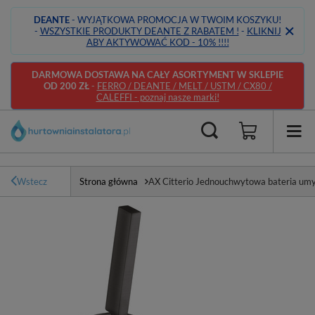
DEANTE
- WYJĄTKOWA PROMOCJA W TWOIM KOSZYKU!
-
WSZYSTKIE PRODUKTY DEANTE Z RABATEM !
-
KLIKNIJ
ABY AKTYWOWAĆ KOD - 10% !!!!
DARMOWA DOSTAWA NA CAŁY ASORTYMENT W SKLEPIE
OD 200 ZŁ
-
FERRO / DEANTE / MELT / USTM / CX80 /
CALEFFI - poznaj nasze marki!
Wstecz
Strona główna
AX Citterio Jednouchwytowa bateria u