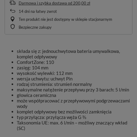
Darmowa i szybka dostawa
od
200,00 zł
14
dni na łatwy zwrot
Ten produkt nie jest dostępny w sklepie stacjonarnym
Bezpieczne zakupy
składa się z: jednouchwytowa bateria umywalkowa,
komplet odpływowy
ComfortZone: 110
zasięg: 104 mm
wysokość wylewki: 112 mm
wersja uchwytu: uchwyt Pin
rodzaj strumienia: strumień normalny
maksymalne natężenie przepływu przy 3 barach: 5 l/min
głowica ceramiczna
może współpracować z przepływowymi podgrzewaczami
wody
komplet odpływowy bez możliwości zamknięcia
typ przyłącza: przyłącza węża G ⅜
Taksonomia UE: max. 6 l/min – możliwy znaczący wkład
(SC)