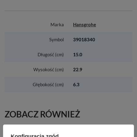
Marka
Hansgrohe
Symbol
39018340
Długość (cm)
15.0
Wysokość (cm)
22.9
Głębokość (cm)
6.3
ZOBACZ RÓWNIEŻ
AX ShowerSelect ID Element przedłużający 22
Konfiguracja zgód