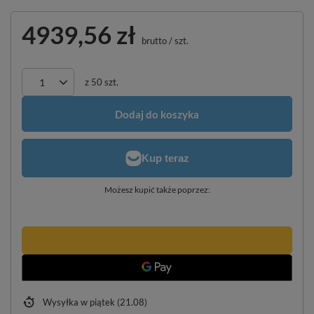
4939,56 zł
brutto
/
szt.
z
50
szt.
Dodaj do koszyka
Możesz kupić także poprzez:
Wysyłka
w piątek (21.08)