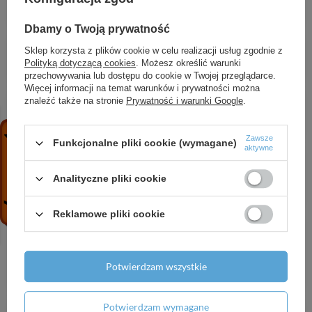
mm, okrągły, Czarny Matowy
647,47 zł
/
szt.
Dbamy o Twoją prywatność
HG Unica Uchwyt Comfort z półką i uchwytem
Sklep korzysta z plików cookie w celu realizacji usług zgodnie z
prysznicowym, Biały/Chrom
Polityką dotyczącą cookies
. Możesz określić warunki
667,28 zł
/
szt.
przechowywania lub dostępu do cookie w Twojej przeglądarce.
Więcej informacji na temat warunków i prywatności można
HG Xarita Lite Q Lustro z górnym oświetleniem
znaleźć także na stronie
Prywatność i warunki Google
.
LED 800/30, czujnik IR, Biały Matowy
2 534,78 zł
/
szt.
Zawsze
Funkcjonalne pliki cookie (wymagane)
aktywne
HG RainDrain Original Element zewnętrzny
odpływu liniowego 900, Stal Szlachetna
Analityczne pliki cookie
Szczotkowana
1 594,57 zł
/
szt.
Reklamowe pliki cookie
HG Xevolos E Szafka pod szlifowaną um. wpusz.
w blat/nablatową po p. str. z 4 szufladami
1370/550, Piask. Beż Mat, Kol. frontu: C. Szary
mat. tekstyl.
Potwierdzam wszystkie
20 153,43 zł
/
szt.
Potwierdzam wymagane
HG Focus Jednouchwytowa bateria umywalkowa