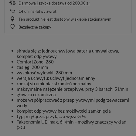
Darmowa i szybka dostawa
od
200,00 zł
14
dni na łatwy zwrot
Ten produkt nie jest dostępny w sklepie stacjonarnym
Bezpieczne zakupy
składa się z: jednouchwytowa bateria umywalkowa,
komplet odpływowy
ComfortZone: 280
zasięg: 200 mm
wysokość wylewki: 280 mm
wersja uchwytu: uchwyt jednoramienny
rodzaj strumienia: strumień normalny
maksymalne natężenie przepływu przy 3 barach: 5 l/min
głowica ceramiczna
może współpracować z przepływowymi podgrzewaczami
wody
komplet odpływowy bez możliwości zamknięcia
typ przyłącza: przyłącza węża G ⅜
Taksonomia UE: max. 6 l/min – możliwy znaczący wkład
(SC)