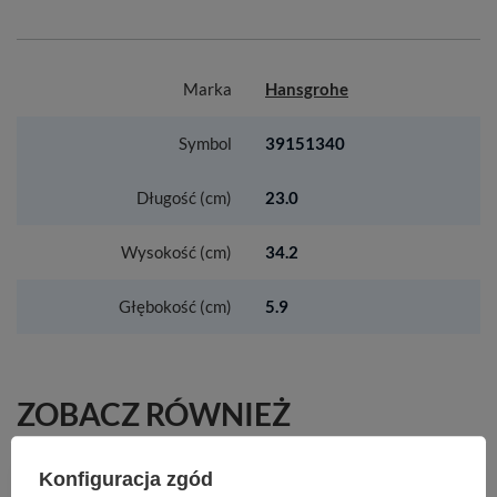
Marka
Hansgrohe
Symbol
39151340
Długość (cm)
23.0
Wysokość (cm)
34.2
Głębokość (cm)
5.9
ZOBACZ RÓWNIEŻ
HG Tecturis E Jednouchwytowa bateria
Konfiguracja zgód