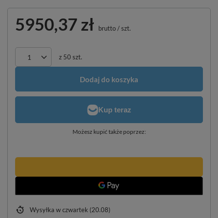
5950,37 zł
brutto
/
szt.
z
50
szt.
Dodaj do koszyka
Możesz kupić także poprzez:
Wysyłka
w czwartek (20.08)