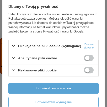
wannowa, wolnostojąca, Biały Matowy
11 688,94 zł
/
szt.
Dbamy o Twoją prywatność
Sklep korzysta z plików cookie w celu realizacji usług zgodnie z
HG RainDrain Flex Element zewnętrzny odpływu
Polityką dotyczącą cookies
. Możesz określić warunki
liniowego 1000 z możliwością przycięcia, montaż
przechowywania lub dostępu do cookie w Twojej przeglądarce.
odsunięty od ściany, Stal Szlachetna
Więcej informacji na temat warunków i prywatności można
Szczotkowana
znaleźć także na stronie
Prywatność i warunki Google
.
1 468,87 zł
/
szt.
HG Szczotka do WC, Chrom
Zawsze
Funkcjonalne pliki cookie (wymagane)
aktywne
272,08 zł
/
szt.
Analityczne pliki cookie
HG Vivenis Jednouchwytowa bateria
umywalkowa z wylewką 19,2 cm, ścienna,
podtynkowa, Czarny Chrom Szczotkowany
Reklamowe pliki cookie
1 672,06 zł
/
szt.
HG RainSelect Bateria termostatyczna do 2
Potwierdzam wszystkie
odbiorników, podtynkowa, Czarny Chrom
Szczotkowany
8 318,12 zł
/
szt.
Potwierdzam wymagane