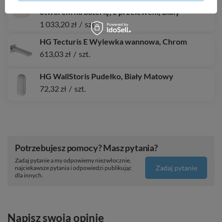
HG Xuniva S Umywalka nablatowa 450/450 z
otworem na baterię, z przelewem, Biały
1 033,20 zł
/
szt.
HG Tecturis E Wylewka wannowa, Chrom
613,03 zł
/
szt.
HG WallStoris Pudełko, Biały Matowy
72,32 zł
/
szt.
Potrzebujesz pomocy? Masz pytania?
Zadaj pytanie a my odpowiemy niezwłocznie,
Zadaj pytanie
najciekawsze pytania i odpowiedzi publikując
dla innych.
Napisz swoją opinię