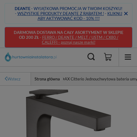
DEANTE
- WYJĄTKOWA PROMOCJA W TWOIM KOSZYKU!
-
WSZYSTKIE PRODUKTY DEANTE Z RABATEM !
-
KLIKNIJ
ABY AKTYWOWAĆ KOD - 10% !!!!
DARMOWA DOSTAWA NA CAŁY ASORTYMENT W SKLEPIE
OD 200 ZŁ
-
FERRO / DEANTE / MELT / USTM / CX80 /
CALEFFI - poznaj nasze marki!
Wstecz
Strona główna
AX Citterio Jednouchwytowa bateria u