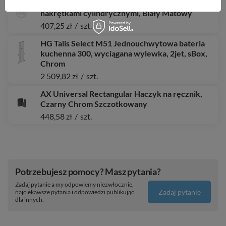
AX ShowerSolutions Wąż prysznicowy 1,25 m z
nakrętkami cylindrycznymi, Biały Matowy
407,25 zł
/
szt.
HG Talis Select M51 Jednouchwytowa bateria
kuchenna 300, wyciągana wylewka, 2jet, sBox,
Chrom
2 509,82 zł
/
szt.
AX Universal Rectangular Haczyk na ręcznik,
Czarny Chrom Szczotkowany
448,58 zł
/
szt.
Potrzebujesz pomocy? Masz pytania?
Zadaj pytanie a my odpowiemy niezwłocznie,
Zadaj pytanie
najciekawsze pytania i odpowiedzi publikując
dla innych.