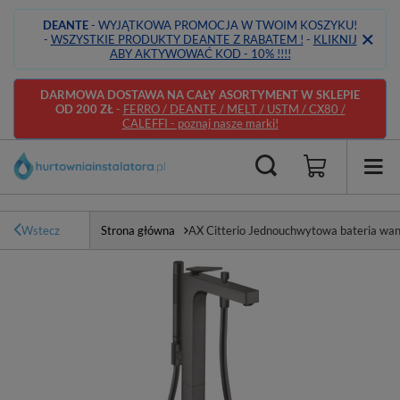
DEANTE
- WYJĄTKOWA PROMOCJA W TWOIM KOSZYKU!
-
WSZYSTKIE PRODUKTY DEANTE Z RABATEM !
-
KLIKNIJ
ABY AKTYWOWAĆ KOD - 10% !!!!
DARMOWA DOSTAWA NA CAŁY ASORTYMENT W SKLEPIE
OD 200 ZŁ
-
FERRO / DEANTE / MELT / USTM / CX80 /
CALEFFI - poznaj nasze marki!
Wstecz
Strona główna
AX Citterio Jednouchwytowa bateria wa