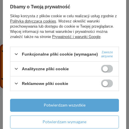
Kolor frontu: Ciemny Szary materiał tekstylny
Dbamy o Twoją prywatność
5 480,27 zł
/
szt.
Sklep korzysta z plików cookie w celu realizacji usług zgodnie z
HG Zesis S Jednouchwytowa bateria
Polityką dotyczącą cookies
. Możesz określić warunki
przechowywania lub dostępu do cookie w Twojej przeglądarce.
umywalkowa 100 CoolStart z kompletem
Więcej informacji na temat warunków i prywatności można
odpływowym z cięgłem, Czarny Matowy
znaleźć także na stronie
Prywatność i warunki Google
.
671,58 zł
/
szt.
HG Tecturis E Jednouchwytowa bateria bidetowa
Zawsze
Funkcjonalne pliki cookie (wymagane)
z kompletem odpływowym z cięgłem, Brąz
aktywne
Szczotkowany
1 386,21 zł
/
szt.
Analityczne pliki cookie
HG Metropol Jednouchwytowa bateria
Reklamowe pliki cookie
wannowa, natynkowa, Brąz Szczotkowany
2 588,17 zł
/
szt.
HG Logis Jednouchwytowa bateria umywalkowa
Potwierdzam wszystkie
100 z kompletem odpływowym Push-Open,
Czarny Matowy
805,04 zł
/
szt.
Potwierdzam wymagane