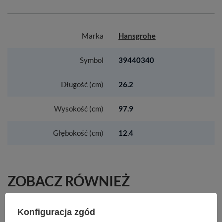
Marka
Hansgrohe
Symbol
39440340
Długość (cm)
26.2
Wysokość (cm)
97.9
Głębokość (cm)
12.4
ZOBACZ RÓWNIEŻ
HG Xevolos E Szafka pod małą umywalkę wiszącą
Konfiguracja zgód
z drzwiami prawymi 340/245, Biały Matowy,