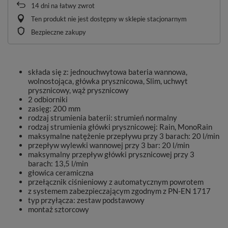
14
dni na łatwy zwrot
Ten produkt nie jest dostępny w sklepie stacjonarnym
Bezpieczne zakupy
składa się z: jednouchwytowa bateria wannowa,
wolnostojąca, główka prysznicowa, Slim, uchwyt
prysznicowy, wąż prysznicowy
2 odbiorniki
zasięg: 200 mm
rodzaj strumienia baterii: strumień normalny
rodzaj strumienia główki prysznicowej: Rain, MonoRain
maksymalne natężenie przepływu przy 3 barach: 20 l/min
przepływ wylewki wannowej przy 3 bar: 20 l/min
maksymalny przepływ główki prysznicowej przy 3
barach: 13,5 l/min
głowica ceramiczna
przełącznik ciśnieniowy z automatycznym powrotem
z systemem zabezpieczającym zgodnym z PN-EN 1717
typ przyłącza: zestaw podstawowy
montaż sztorcowy