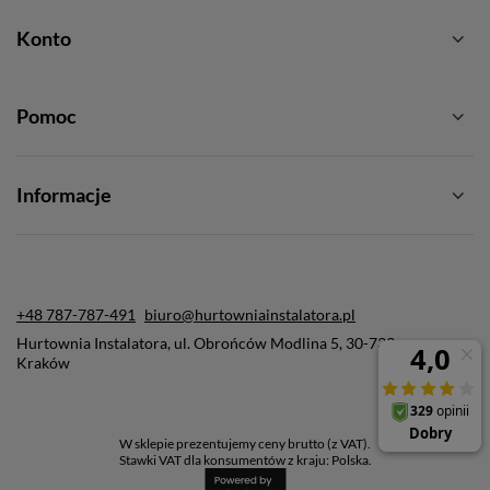
Konto
Pomoc
Informacje
+48 787-787-491
biuro@hurtowniainstalatora.pl
Hurtownia Instalatora
,
ul. Obrońców Modlina 5
,
30-733
Kraków
W sklepie prezentujemy ceny brutto (z VAT).
Stawki VAT dla konsumentów z kraju:
Polska
.