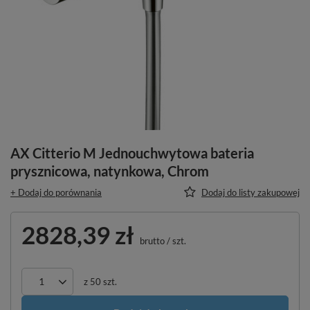
AX Citterio M Jednouchwytowa bateria
prysznicowa, natynkowa, Chrom
+ Dodaj do porównania
Dodaj do listy zakupowej
2828,39 zł
brutto
/
szt.
z
50
szt.