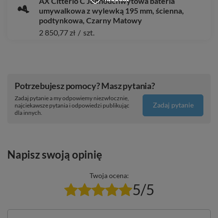
AX Citterio C Jednouchwytowa bateria
umywalkowa z wylewką 195 mm, ścienna,
podtynkowa, Czarny Matowy
2 850,77 zł
/
szt.
Potrzebujesz pomocy? Masz pytania?
Zadaj pytanie a my odpowiemy niezwłocznie,
Zadaj pytanie
najciekawsze pytania i odpowiedzi publikując
dla innych.
Napisz swoją opinię
Twoja ocena:
5/5