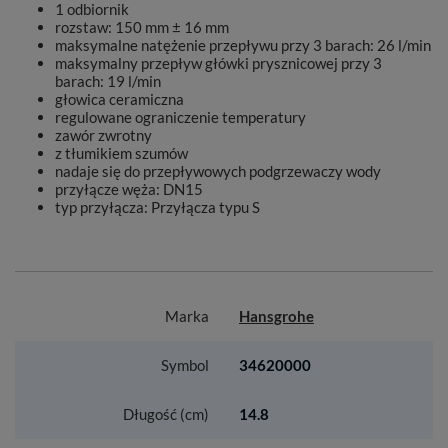
1 odbiornik
rozstaw: 150 mm ± 16 mm
maksymalne natężenie przepływu przy 3 barach: 26 l/min
maksymalny przepływ główki prysznicowej przy 3
barach: 19 l/min
głowica ceramiczna
regulowane ograniczenie temperatury
zawór zwrotny
z tłumikiem szumów
nadaje się do przepływowych podgrzewaczy wody
przyłącze węża: DN15
typ przyłącza: Przyłącza typu S
Marka
Hansgrohe
Symbol
34620000
Długość (cm)
14.8