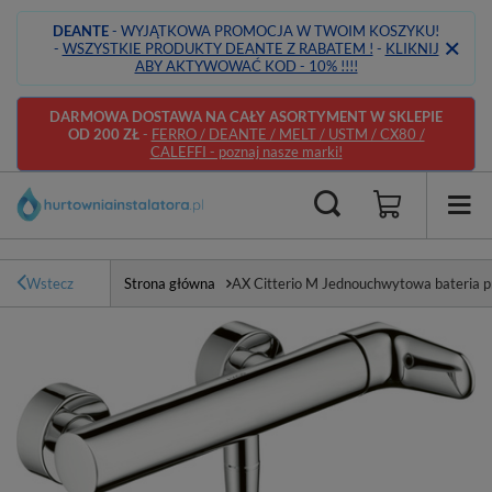
DEANTE
- WYJĄTKOWA PROMOCJA W TWOIM KOSZYKU!
-
WSZYSTKIE PRODUKTY DEANTE Z RABATEM !
-
KLIKNIJ
ABY AKTYWOWAĆ KOD - 10% !!!!
DARMOWA DOSTAWA NA CAŁY ASORTYMENT W SKLEPIE
OD 200 ZŁ
-
FERRO / DEANTE / MELT / USTM / CX80 /
CALEFFI - poznaj nasze marki!
Wstecz
Strona główna
AX Citterio M Jednouchwytowa bateria 