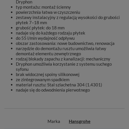
Dryphon
typ montażu: montaż ścienny
powierzchnia łatwa w czyszczeniu
zestawy instalacyjny z regulacją wysokości do grubości
płytek 7–18 mm
grubość płytek: do 18 mm
nadaje się do każdego rodzaju płytek
do 55 l/min wydajność odpływu
obszar zastosowania: nowe budownictwo, renowacja
narzędzie do demontażu rusztu umożliwia łatwy
demontaż elementu zewnętrznego
rodzaj blokady zapachu z kanalizacji: mechaniczny
Dryphon umożliwia korzystanie z systemu suchego
syfonu
brak widocznej spoiny silikonowej
ze zintegrowanym spadkiem
materiał rusztu: Stal szlachetna 304 (1.4301)
nadaje się do odwodnienia pierwotnego
Marka
Hansgrohe