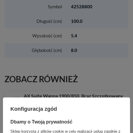
Symbol
42528800
Długość (cm)
100.0
Wysokość (cm)
5.4
Głębokość (cm)
8.0
ZOBACZ RÓWNIEŻ
AX Suite Wanna 1900/850, Brąz Szczotkowany
35 989,80 zł
/
szt.
Konfiguracja zgód
HG EluPura S Zestaw stelaż podtynkowy iFrame
Dbamy o Twoją prywatność
z przyciskiem spłukującym iFrame Element E i
miską wiszącą WC EluPura S z deską WC, Chrom
Sklep korzysta z plików cookie w celu realizacji usług zgodnie z