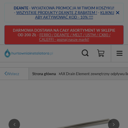
DEANTE
- WYJĄTKOWA PROMOCJA W TWOIM KOSZYKU!
-
WSZYSTKIE PRODUKTY DEANTE Z RABATEM !
-
KLIKNIJ
ABY AKTYWOWAĆ KOD - 10% !!!!
DARMOWA DOSTAWA NA CAŁY ASORTYMENT W SKLEPIE
OD 200 ZŁ
-
FERRO / DEANTE / MELT / USTM / CX80 /
CALEFFI - poznaj nasze marki!
Wstecz
Strona główna
AX Drain Element zewnętrzny odpływu li