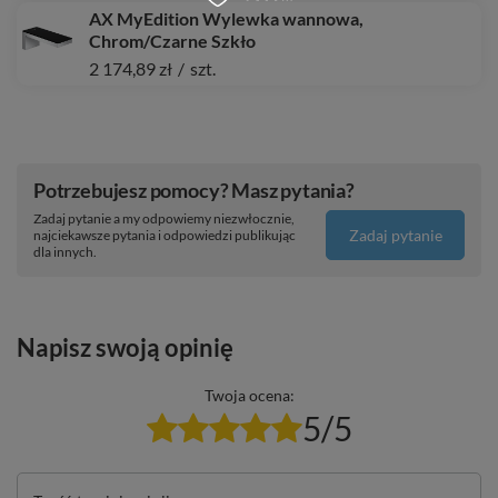
AX MyEdition Wylewka wannowa,
Chrom/Czarne Szkło
2 174,89 zł
/
szt.
Potrzebujesz pomocy? Masz pytania?
Zadaj pytanie a my odpowiemy niezwłocznie,
Zadaj pytanie
najciekawsze pytania i odpowiedzi publikując
dla innych.
Napisz swoją opinię
Twoja ocena:
5/5