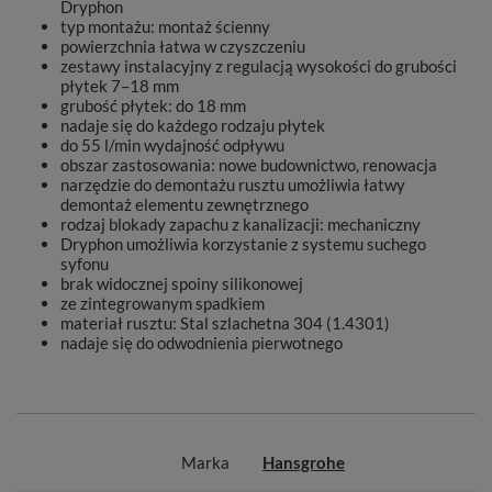
Dryphon
typ montażu: montaż ścienny
powierzchnia łatwa w czyszczeniu
zestawy instalacyjny z regulacją wysokości do grubości
płytek 7–18 mm
grubość płytek: do 18 mm
nadaje się do każdego rodzaju płytek
do 55 l/min wydajność odpływu
obszar zastosowania: nowe budownictwo, renowacja
narzędzie do demontażu rusztu umożliwia łatwy
demontaż elementu zewnętrznego
rodzaj blokady zapachu z kanalizacji: mechaniczny
Dryphon umożliwia korzystanie z systemu suchego
syfonu
brak widocznej spoiny silikonowej
ze zintegrowanym spadkiem
materiał rusztu: Stal szlachetna 304 (1.4301)
nadaje się do odwodnienia pierwotnego
Marka
Hansgrohe