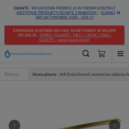
DEANTE
- WYJĄTKOWA PROMOCJA W TWOIM KOSZYKU!
-
WSZYSTKIE PRODUKTY DEANTE Z RABATEM !
-
KLIKNIJ
ABY AKTYWOWAĆ KOD - 10% !!!!
DARMOWA DOSTAWA NA CAŁY ASORTYMENT W SKLEPIE
OD 200 ZŁ
-
FERRO / DEANTE / MELT / USTM / CX80 /
CALEFFI - poznaj nasze marki!
Wstecz
Strona główna
AX Drain Element zewnętrzny odpływu li