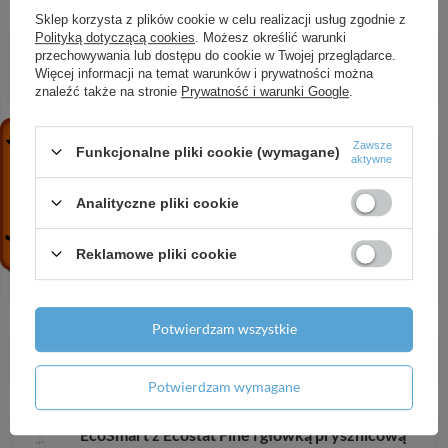
Sklep korzysta z plików cookie w celu realizacji usług zgodnie z
AX ShowerComposition Moduł głowicy
Polityką dotyczącą cookies
. Możesz określić warunki
prysznicowej 110/220 1jet z prysznicem na
przechowywania lub dostępu do cookie w Twojej przeglądarce.
ramiona, Czarny Matowy
Więcej informacji na temat warunków i prywatności można
znaleźć także na stronie
Prywatność i warunki Google
.
12 821,15 zł
/
szt.
HG Logis Jednouchwytowa bateria bidetowa 110
Zawsze
Funkcjonalne pliki cookie (wymagane)
Fine z kompletem odpływowym z cięgłem,
aktywne
Czarny Matowy
914,38 zł
/
szt.
Analityczne pliki cookie
AX Citterio E Jednouchwytowa bateria
umywalkowa 130 z kompletem odpływowym z
Reklamowe pliki cookie
cięgłem, Brąz Szczotkowany
3 014,36 zł
/
szt.
Potwierdzam wszystkie
AX Flexaplus Kompletny syfon wannowy z
przelewem, Czerwone Złoto Szczotkowane
715,49 zł
/
szt.
Potwierdzam wymagane
HG Pulsify S Puro Komplet prysznicowy 260 1jet
EcoSmart z Ecostat Fine i główką prysznicową