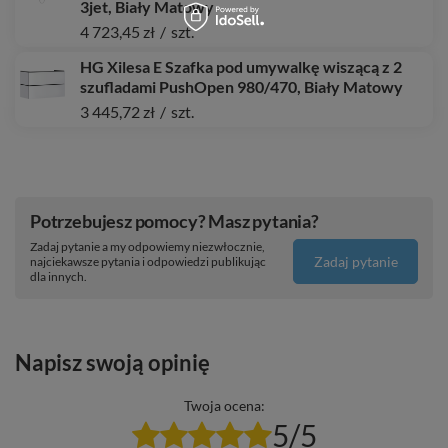
3jet, Biały Matowy
4 723,45 zł
/
szt.
HG Xilesa E Szafka pod umywalkę wiszącą z 2
szufladami PushOpen 980/470, Biały Matowy
3 445,72 zł
/
szt.
Potrzebujesz pomocy? Masz pytania?
Zadaj pytanie a my odpowiemy niezwłocznie,
Zadaj pytanie
najciekawsze pytania i odpowiedzi publikując
dla innych.
Napisz swoją opinię
Twoja ocena:
5/5