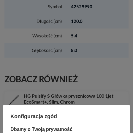
Symbol
42529990
Długość (cm)
120.0
Wysokość (cm)
5.4
Głębokość (cm)
8.0
ZOBACZ RÓWNIEŻ
HG Pulsify S Główka prysznicowa 100 1jet
EcoSmart+, Slim, Chrom
260,02 zł
/
szt.
Konfiguracja zgód
HG AddStoris Q Półka na ręczniki z wieszakiem,
Chrom
Dbamy o Twoją prywatność
749,07 zł
/
szt.