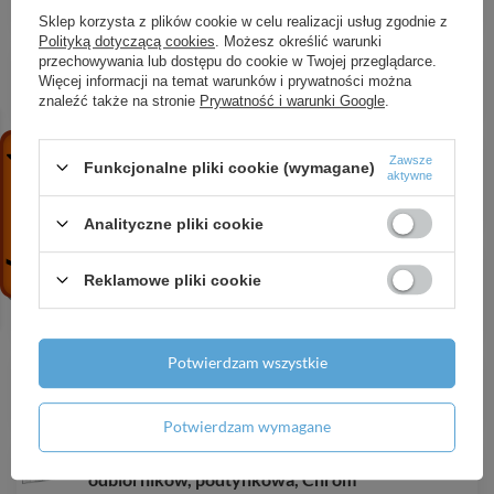
1 740,08 zł
/
szt.
Sklep korzysta z plików cookie w celu realizacji usług zgodnie z
Polityką dotyczącą cookies
. Możesz określić warunki
AX Wall outlet Fine Przyłącze węża, softsquare,
przechowywania lub dostępu do cookie w Twojej przeglądarce.
Chrom
Więcej informacji na temat warunków i prywatności można
znaleźć także na stronie
Prywatność i warunki Google
.
259,16 zł
/
szt.
HG Tecturis E 3-otworowa bateria umywalkowa
Zawsze
Funkcjonalne pliki cookie (wymagane)
150 EcoSmart+ z kompletem odpływowym Push-
aktywne
Open, Biały Matowy
1 903,67 zł
/
szt.
Analityczne pliki cookie
HG Rebris E Jednouchwytowa bateria wannowa
zgodna z normą EN 1717, podtynkowa do iBox
Reklamowe pliki cookie
universal, Chrom
954,85 zł
/
szt.
Potwierdzam wszystkie
HG Aqittura M91 SodaSystem 210, wyciągana
wylewka, 1jet, sBox, Stal Szlachetna Finish
12 457,81 zł
/
szt.
Potwierdzam wymagane
HG RainSelect Bateria termostatyczna do 4
odbiorników, podtynkowa, Chrom