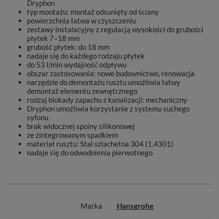
Dryphon
typ montażu: montaż odsunięty od ściany
powierzchnia łatwa w czyszczeniu
zestawy instalacyjny z regulacją wysokości do grubości
płytek 7–18 mm
grubość płytek: do 18 mm
nadaje się do każdego rodzaju płytek
do 53 l/min wydajność odpływu
obszar zastosowania: nowe budownictwo, renowacja
narzędzie do demontażu rusztu umożliwia łatwy
demontaż elementu zewnętrznego
rodzaj blokady zapachu z kanalizacji: mechaniczny
Dryphon umożliwia korzystanie z systemu suchego
syfonu
brak widocznej spoiny silikonowej
ze zintegrowanym spadkiem
materiał rusztu: Stal szlachetna 304 (1.4301)
nadaje się do odwodnienia pierwotnego
Marka
Hansgrohe