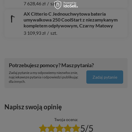
7 628,46 zł
/
szt.
AX Citterio C Jednouchwytowa bateria
umywalkowa 250 CoolStart z niezamykanym
kompletem odpływowym, Czarny Matowy
3 109,93 zł
/
szt.
Potrzebujesz pomocy? Masz pytania?
Zadaj pytanie a my odpowiemy niezwłocznie,
Zadaj pytanie
najciekawsze pytania i odpowiedzi publikując
dla innych.
Napisz swoją opinię
Twoja ocena:
5/5