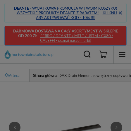
DEANTE
- WYJĄTKOWA PROMOCJA W TWOIM KOSZYKU!
-
WSZYSTKIE PRODUKTY DEANTE Z RABATEM !
-
KLIKNIJ
ABY AKTYWOWAĆ KOD - 10% !!!!
DARMOWA DOSTAWA NA CAŁY ASORTYMENT W SKLEPIE
OD 200 ZŁ
-
FERRO / DEANTE / MELT / USTM / CX80 /
CALEFFI - poznaj nasze marki!
Wstecz
Strona główna
AX Drain Element zewnętrzny odpływu li