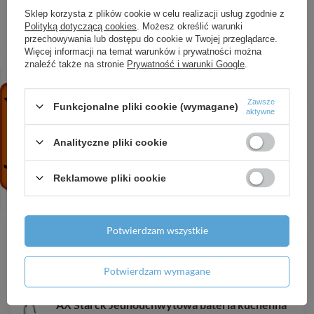
70 bez płytki z kompletem odpływowym Push-
Sklep korzysta z plików cookie w celu realizacji usług zgodnie z
Open, Czarny Matowy
Polityką dotyczącą cookies
. Możesz określić warunki
przechowywania lub dostępu do cookie w Twojej przeglądarce.
6 030,44 zł
/
szt.
Więcej informacji na temat warunków i prywatności można
znaleźć także na stronie
Prywatność i warunki Google
.
HG Vernis Blend Komplet prysznicowy 200 1jet
EcoSmart Reno, Chrom
1 575,63 zł
/
szt.
Zawsze
Funkcjonalne pliki cookie (wymagane)
aktywne
HG FixFit Przyłącze węża kwadratowe z
zaworem zwrotnym, Chrom
Analityczne pliki cookie
129,15 zł
/
szt.
AX Universal Rectangular Lusterko kosmetyczne,
Reklamowe pliki cookie
Nikiel Szczotkowany
2 527,04 zł
/
szt.
Potwierdzam wszystkie
HG XtraStoris Rock Wnęka ścienna z
drzwiczkami do wyłożenia płytkami
300/150/140, Biały Matowy
Potwierdzam wymagane
1 845,98 zł
/
szt.
AX Starck Jednouchwytowa bateria kuchenna