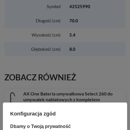
Symbol
42525990
Długość (cm)
70.0
Wysokość (cm)
5.4
Głębokość (cm)
8.0
ZOBACZ RÓWNIEŻ
AX One Bateria umywalkowa Select 260 do
umywalek nablatowych z kompletem
odpływowym Push-Open, Czarny Chrom
Szczotkowany
Konfiguracja zgód
4 143,13 zł
/
szt.
Dbamy o Twoją prywatność
AX MyEdition 3-otworowa bateria umywalkowa