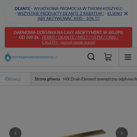
DEANTE
- WYJĄTKOWA PROMOCJA W TWOIM KOSZYKU!
-
WSZYSTKIE PRODUKTY DEANTE Z RABATEM !
-
KLIKNIJ
ABY AKTYWOWAĆ KOD - 10% !!!!
DARMOWA DOSTAWA NA CAŁY ASORTYMENT W SKLEPIE
OD 200 ZŁ
-
FERRO / DEANTE / MELT / USTM / CX80 /
CALEFFI - poznaj nasze marki!
Wstecz
Strona główna
AX Drain Element zewnętrzny odpływu li