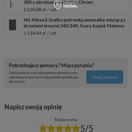
300 z obrotową wylewką, Chrom
2 620,88 zł
/
szt.
HG Xilesa E Szafka pod małą umywalkę wiszącą z
drzwiami lewymi 340/240, Szary Łupek Matowy
1 118,44 zł
/
szt.
Potrzebujesz pomocy? Masz pytania?
Zadaj pytanie a my odpowiemy niezwłocznie,
Zadaj pytanie
najciekawsze pytania i odpowiedzi publikując
dla innych.
Napisz swoją opinię
Twoja ocena:
5/5