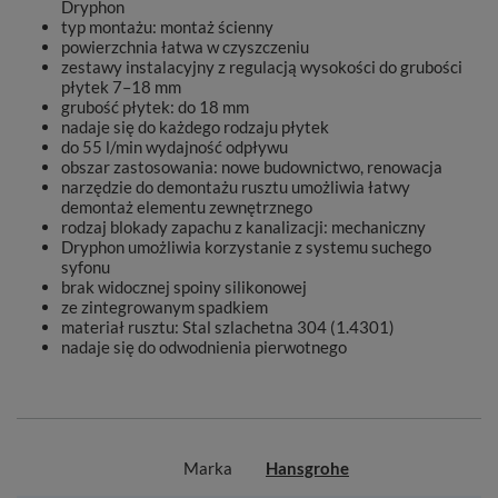
Dryphon
typ montażu: montaż ścienny
powierzchnia łatwa w czyszczeniu
zestawy instalacyjny z regulacją wysokości do grubości
płytek 7–18 mm
grubość płytek: do 18 mm
nadaje się do każdego rodzaju płytek
do 55 l/min wydajność odpływu
obszar zastosowania: nowe budownictwo, renowacja
narzędzie do demontażu rusztu umożliwia łatwy
demontaż elementu zewnętrznego
rodzaj blokady zapachu z kanalizacji: mechaniczny
Dryphon umożliwia korzystanie z systemu suchego
syfonu
brak widocznej spoiny silikonowej
ze zintegrowanym spadkiem
materiał rusztu: Stal szlachetna 304 (1.4301)
nadaje się do odwodnienia pierwotnego
Marka
Hansgrohe