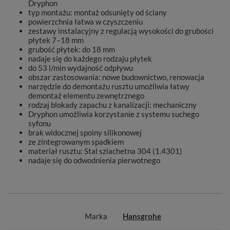
Dryphon
typ montażu: montaż odsunięty od ściany
powierzchnia łatwa w czyszczeniu
zestawy instalacyjny z regulacją wysokości do grubości
płytek 7–18 mm
grubość płytek: do 18 mm
nadaje się do każdego rodzaju płytek
do 53 l/min wydajność odpływu
obszar zastosowania: nowe budownictwo, renowacja
narzędzie do demontażu rusztu umożliwia łatwy
demontaż elementu zewnętrznego
rodzaj blokady zapachu z kanalizacji: mechaniczny
Dryphon umożliwia korzystanie z systemu suchego
syfonu
brak widocznej spoiny silikonowej
ze zintegrowanym spadkiem
materiał rusztu: Stal szlachetna 304 (1.4301)
nadaje się do odwodnienia pierwotnego
Marka
Hansgrohe