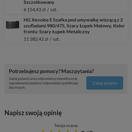
Szczotkowany
6 154,43 zł
/
szt.
HG Xevolos E Szafka pod umywalkę wiszącą z 2
szufladami 980/475, Szary Łupek Matowy, Kolor
frontu: Szary Łupek Metaliczny
11 382,42 zł
/
szt.
Potrzebujesz pomocy? Masz pytania?
Zadaj pytanie a my odpowiemy niezwłocznie,
Zadaj pytanie
najciekawsze pytania i odpowiedzi publikując
dla innych.
Napisz swoją opinię
Twoja ocena: