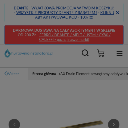
DEANTE
- WYJĄTKOWA PROMOCJA W TWOIM KOSZYKU!
-
WSZYSTKIE PRODUKTY DEANTE Z RABATEM !
-
KLIKNIJ
ABY AKTYWOWAĆ KOD - 10% !!!!
DARMOWA DOSTAWA NA CAŁY ASORTYMENT W SKLEPIE
OD 200 ZŁ
-
FERRO / DEANTE / MELT / USTM / CX80 /
CALEFFI - poznaj nasze marki!
Wstecz
Strona główna
AX Drain Element zewnętrzny odpływu li