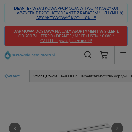
DEANTE
- WYJĄTKOWA PROMOCJA W TWOIM KOSZYKU!
-
WSZYSTKIE PRODUKTY DEANTE Z RABATEM !
-
KLIKNIJ
ABY AKTYWOWAĆ KOD - 10% !!!!
DARMOWA DOSTAWA NA CAŁY ASORTYMENT W SKLEPIE
OD 200 ZŁ
-
FERRO / DEANTE / MELT / USTM / CX80 /
CALEFFI - poznaj nasze marki!
Wstecz
Strona główna
AX Drain Element zewnętrzny odpływu li