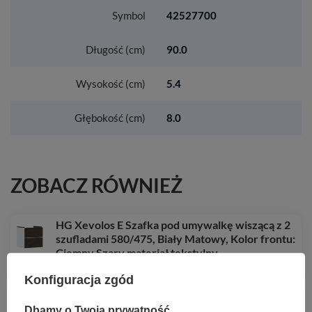
Symbol
42527700
Długość (cm)
90.0
Wysokość (cm)
5.4
Głębokość (cm)
8.0
ZOBACZ RÓWNIEŻ
HG Xevolos E Szafka pod umywalkę wiszącą z 2
szufladami 580/475, Biały Matowy, Kolor frontu:
Ciemny Szary materiał tekstylny
9 993,63 zł
/
szt.
Konfiguracja zgód
HG Tecturis S 2-otworowa bateria umywalkowa
150 CoolStart Ecosmart+ z niezamykanym kpl.
Dbamy o Twoją prywatność