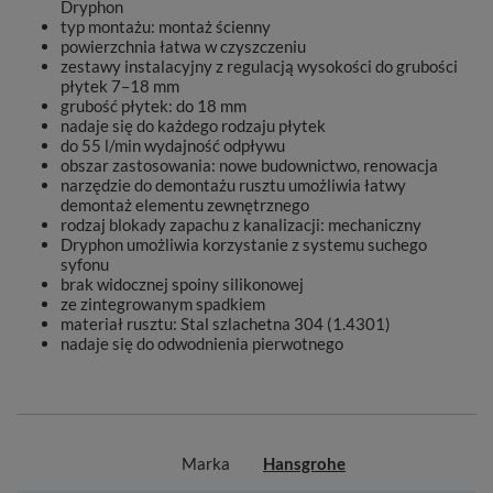
Dryphon
typ montażu: montaż ścienny
powierzchnia łatwa w czyszczeniu
zestawy instalacyjny z regulacją wysokości do grubości
płytek 7–18 mm
grubość płytek: do 18 mm
nadaje się do każdego rodzaju płytek
do 55 l/min wydajność odpływu
obszar zastosowania: nowe budownictwo, renowacja
narzędzie do demontażu rusztu umożliwia łatwy
demontaż elementu zewnętrznego
rodzaj blokady zapachu z kanalizacji: mechaniczny
Dryphon umożliwia korzystanie z systemu suchego
syfonu
brak widocznej spoiny silikonowej
ze zintegrowanym spadkiem
materiał rusztu: Stal szlachetna 304 (1.4301)
nadaje się do odwodnienia pierwotnego
Marka
Hansgrohe