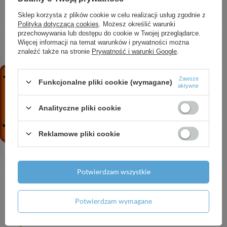
odpływowym, Chrom
Sklep korzysta z plików cookie w celu realizacji usług zgodnie z
2 736,26 zł
/
szt.
Polityką dotyczącą cookies
. Możesz określić warunki
przechowywania lub dostępu do cookie w Twojej przeglądarce.
AX Montreux Uchwyt na papier toaletowy,
Więcej informacji na temat warunków i prywatności można
Chrom
znaleźć także na stronie
Prywatność i warunki Google
.
485,60 zł
/
szt.
HG Ecostat Comfort Q Bateria termostatyczna do
Zawsze
Funkcjonalne pliki cookie (wymagane)
aktywne
2 odbiorników zgodna z normą EN 1717,
podtynkowa, Złoty Optyczny Polerowany
Analityczne pliki cookie
3 908,08 zł
/
szt.
HG Xelu Q Szafka pod umywalkę nablatową z 2
Reklamowe pliki cookie
szufladami 780/550, Ciemny Orzech, Kolor
uchwytów: Czarny Matowy
5 338,20 zł
/
szt.
Potwierdzam wszystkie
AX ShowerSolutions Przyłącze sufitowe 300 mm,
kwadratowe, Czarny Chrom Szczotkowany
Potwierdzam wymagane
1 861,48 zł
/
szt.
HG Raindance Alive Select S Zestaw prysznicowy