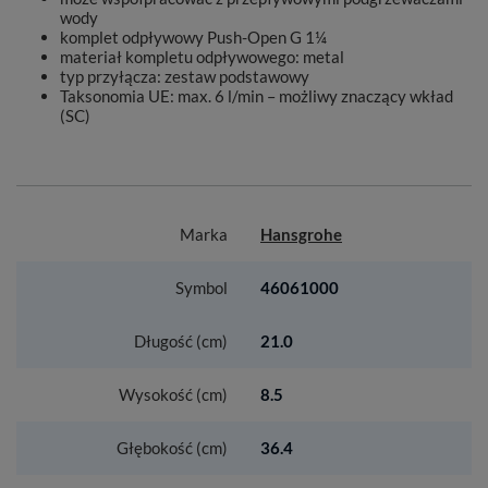
wody
komplet odpływowy Push-Open G 1¼
materiał kompletu odpływowego: metal
typ przyłącza: zestaw podstawowy
Taksonomia UE: max. 6 l/min – możliwy znaczący wkład
(SC)
Marka
Hansgrohe
Symbol
46061000
Długość (cm)
21.0
Wysokość (cm)
8.5
Głębokość (cm)
36.4