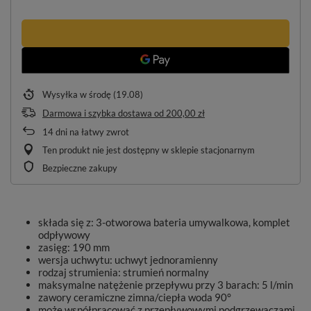
Wysyłka
w środę (19.08)
Darmowa i szybka dostawa
od
200,00 zł
14
dni na łatwy zwrot
Ten produkt nie jest dostępny w sklepie stacjonarnym
Bezpieczne zakupy
składa się z: 3-otworowa bateria umywalkowa, komplet
odpływowy
zasięg: 190 mm
wersja uchwytu: uchwyt jednoramienny
rodzaj strumienia: strumień normalny
maksymalne natężenie przepływu przy 3 barach: 5 l/min
zawory ceramiczne zimna/ciepła woda 90°
może współpracować z przepływowymi podgrzewaczami