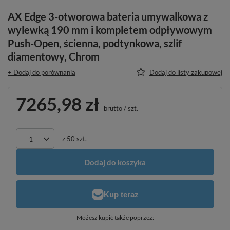
AX Edge 3-otworowa bateria umywalkowa z
wylewką 190 mm i kompletem odpływowym
Push-Open, ścienna, podtynkowa, szlif
diamentowy, Chrom
+ Dodaj do porównania
Dodaj do listy zakupowej
7265,98 zł
brutto
/
szt.
z
50
szt.
Dodaj do koszyka
Możesz kupić także poprzez: