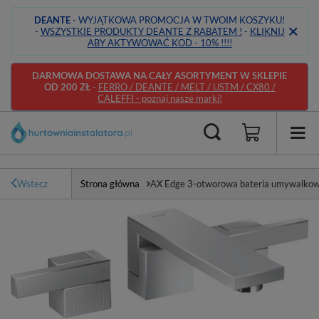
DEANTE
- WYJĄTKOWA PROMOCJA W TWOIM KOSZYKU!
-
WSZYSTKIE PRODUKTY DEANTE Z RABATEM !
-
KLIKNIJ
ABY AKTYWOWAĆ KOD - 10% !!!!
DARMOWA DOSTAWA NA CAŁY ASORTYMENT W SKLEPIE
OD 200 ZŁ
-
FERRO / DEANTE / MELT / USTM / CX80 /
CALEFFI - poznaj nasze marki!
Wstecz
Strona główna
AX Edge 3-otworowa bateria umywalkow