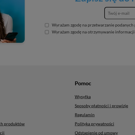
Wyrażam zgodę na przetwarzanie podanych 
Wyrażam zgodę na otrzymywanie informacji
Pomoc
Wysyłka
Sposoby płatności i prowizje
Regulamin
ych produktów
Polityka prywatności
cji
Odstąpienie od umowy