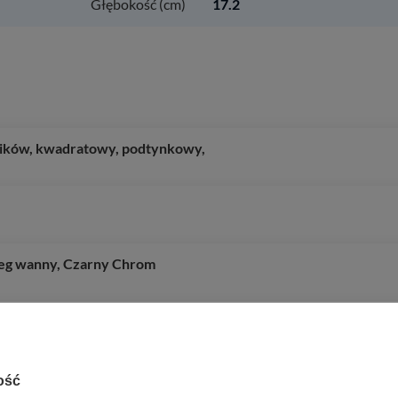
Głębokość (cm)
17.2
ników, kwadratowy, podtynkowy,
zeg wanny, Czarny Chrom
oSmart+, Chrom
m na baterię, z przelewem,
ość