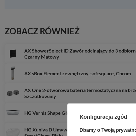
ZOBACZ RÓWNIEŻ
AX ShowerSelect ID Zawór odcinający do 3 odbior
Czarny Matowy
AX sBox Element zewnętrzny, softsquare, Chrom
AX One 2-otworowa bateria termostatyczna na br
Szczotkowany
HG Vernis Shape Głowica prysznicowa 230 1jet Ec
Konfiguracja zgód
HG Xuniva D Umywalka nablatowa 600/450 z otwore
Dbamy o Twoją prywatn
SmartClean, Biały