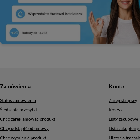
Zamówienia
Konto
Status zamówienia
Zarejestruj się
Śledzenie przesyłki
Koszyk
Chcę zareklamować produkt
Listy zakupowe
Chcę odstąpić od umowy
Lista zakupion
Chcę wymienić produkt
Historia transak