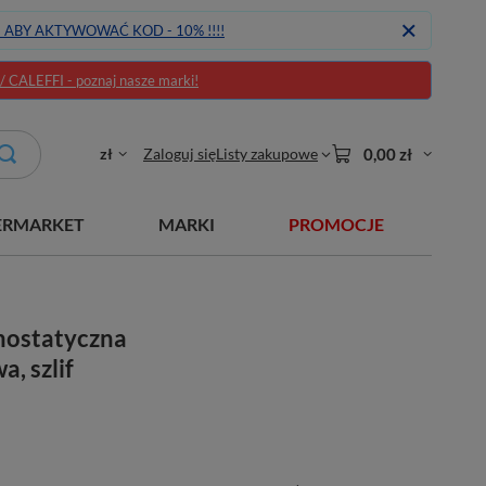
J ABY AKTYWOWAĆ KOD - 10% !!!!
CALEFFI - poznaj nasze marki!
zł
Zaloguj się
Listy zakupowe
0,00 zł
ERMARKET
MARKI
PROMOCJE
mostatyczna
, szlif