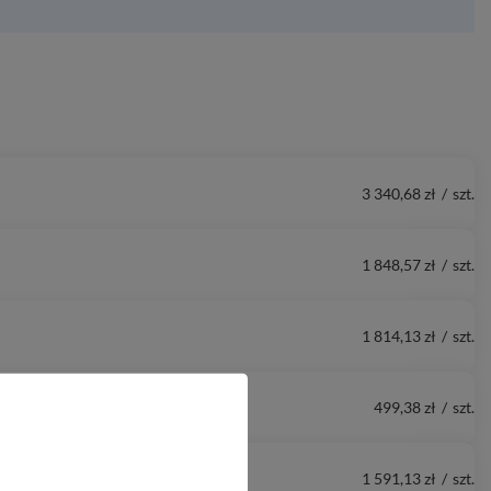
3 340,68 zł
/
szt.
1 848,57 zł
/
szt.
1 814,13 zł
/
szt.
499,38 zł
/
szt.
1 591,13 zł
/
szt.