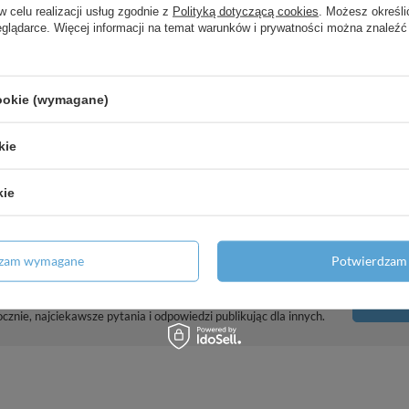
w celu realizacji usług zgodnie z
Polityką dotyczącą cookies
. Możesz określi
eglądarce. Więcej informacji na temat warunków i prywatności można znaleźć
t z przyłączem sufitowym, Nikiel
cookie (wymagane)
 Czarny Chrom Szczotkowany
kie
orem na baterię po prawej stronie,
kie
dzam wymagane
Potwierdzam 
Potrzebujesz pomocy? Masz pytania?
Zadaj p
znie, najciekawsze pytania i odpowiedzi publikując dla innych.