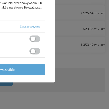
ć warunki przechowywania lub
 także na stronie
Prywatność i
7 125,64 zł
/
szt.
Zawsze aktywne
623,36 zł
/
szt.
1 353,49 zł
/
szt.
wszystkie
ytanie