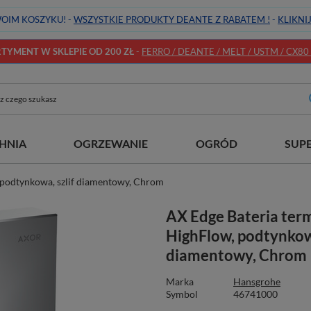
OIM KOSZYKU! -
WSZYSTKIE PRODUKTY DEANTE Z RABATEM !
-
KLIKNI
YMENT W SKLEPIE OD 200 ZŁ
-
FERRO / DEANTE / MELT / USTM / CX80 / 
HNIA
OGRZEWANIE
OGRÓD
SUP
 podtynkowa, szlif diamentowy, Chrom
AX Edge Bateria ter
HighFlow, podtynkowa
diamentowy, Chrom
Marka
Hansgrohe
Symbol
46741000