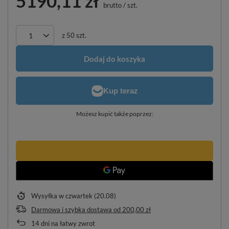
5190,11 zł
brutto
/
szt.
z
50
szt.
Dodaj do koszyka
Możesz kupić także poprzez:
Wysyłka
w czwartek (20.08)
Darmowa i szybka dostawa
od
200,00 zł
14
dni na łatwy zwrot