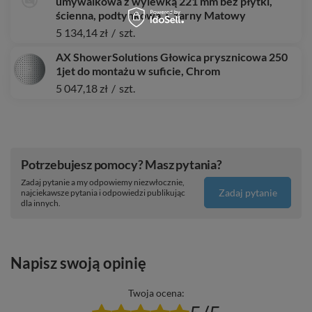
umywalkowa z wylewką 221 mm bez płytki,
ścienna, podtynkowa, Czarny Matowy
5 134,14 zł
/
szt.
AX ShowerSolutions Głowica prysznicowa 250
1jet do montażu w suficie, Chrom
5 047,18 zł
/
szt.
Potrzebujesz pomocy? Masz pytania?
Zadaj pytanie a my odpowiemy niezwłocznie,
Zadaj pytanie
najciekawsze pytania i odpowiedzi publikując
dla innych.
Napisz swoją opinię
Twoja ocena: