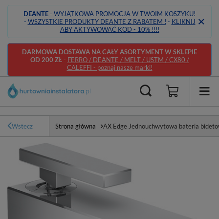
DEANTE
- WYJĄTKOWA PROMOCJA W TWOIM KOSZYKU!
-
WSZYSTKIE PRODUKTY DEANTE Z RABATEM !
-
KLIKNIJ
ABY AKTYWOWAĆ KOD - 10% !!!!
DARMOWA DOSTAWA NA CAŁY ASORTYMENT W SKLEPIE
OD 200 ZŁ
-
FERRO / DEANTE / MELT / USTM / CX80 /
CALEFFI - poznaj nasze marki!
Wstecz
Strona główna
AX Edge Jednouchwytowa bateria bidet