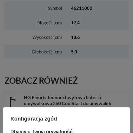
Symbol
46211000
Długość (cm)
17.4
Wysokość (cm)
13.6
Głębokość (cm)
5.0
ZOBACZ RÓWNIEŻ
HG Finoris Jednouchwytowa bateria
umywalkowa 260 CoolStart do umywalek
nablatowych z kompletem odpływowym Push-
Open, Czarny Matowy
Konfiguracja zgód
1 888,17 zł
/
szt.
Dbamy o Twoją prywatność
HG GladeLake S Kompakt WC 640, odpływ