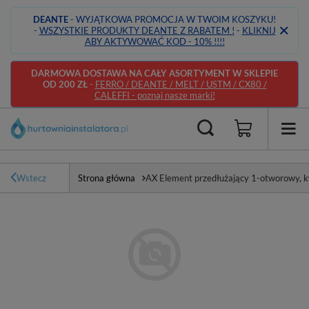
DEANTE
- WYJĄTKOWA PROMOCJA W TWOIM KOSZYKU!
-
WSZYSTKIE PRODUKTY DEANTE Z RABATEM !
-
KLIKNIJ
ABY AKTYWOWAĆ KOD - 10% !!!!
DARMOWA DOSTAWA NA CAŁY ASORTYMENT W SKLEPIE
OD 200 ZŁ
-
FERRO / DEANTE / MELT / USTM / CX80 /
CALEFFI - poznaj nasze marki!
Wstecz
Strona główna
AX Element przedłużający 1-otworowy, 