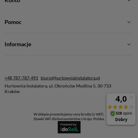
Konto
Pomoc
Informacje
+48 787-787-491
biuro@hurtowniainstalatora.pl
Hurtownia Instalatora
,
ul. Obrońców Modlina 5
,
30-733
Kraków
W sklepie prezentujemy ceny brutto (z VAT).
Stawki VAT dla konsumentów z kraju:
Polska
.