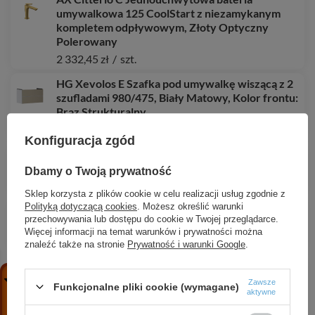
umywalkowa 125 CoolStart z niezamykanym
kompletem odpływowym, Złoty Optyczny
Polerowany
2 332,45 zł
/
szt.
HG Xevolos E Szafka pod umywalkę wiszącą z 2
szufladami 980/475, Biały Matowy, Kolor frontu:
Brąz Strukturalny
13 530,62 zł
/
szt.
Konfiguracja zgód
AX Universal Rectangular Kubek na szczoteczki
do zębów, Złoty Optyczny Polerowany
Dbamy o Twoją prywatność
1 631,60 zł
/
szt.
Sklep korzysta z plików cookie w celu realizacji usług zgodnie z
Polityką dotyczącą cookies
. Możesz określić warunki
HG Focus M42 Jednouchwytowa bateria
przechowywania lub dostępu do cookie w Twojej przeglądarce.
kuchenna 220, 1jet, Stal Szlachetna Finish
Więcej informacji na temat warunków i prywatności można
1 335,41 zł
/
szt.
znaleźć także na stronie
Prywatność i warunki Google
.
AX Citterio C Jednouchwytowa bateria
umywalkowa 125 CoolStart z kompletem
Zawsze
Funkcjonalne pliki cookie (wymagane)
aktywne
odpływowym z cięgłem, szlif kwadratowy, Chrom
1 554,97 zł
/
szt.