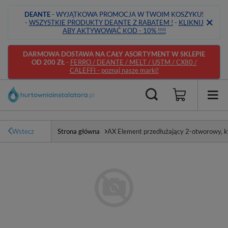
DEANTE
- WYJĄTKOWA PROMOCJA W TWOIM KOSZYKU!
-
WSZYSTKIE PRODUKTY DEANTE Z RABATEM !
-
KLIKNIJ
ABY AKTYWOWAĆ KOD - 10% !!!!
DARMOWA DOSTAWA NA CAŁY ASORTYMENT W SKLEPIE
OD 200 ZŁ
-
FERRO / DEANTE / MELT / USTM / CX80 /
CALEFFI - poznaj nasze marki!
Wstecz
Strona główna
AX Element przedłużający 2-otworowy, k