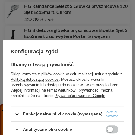
HG Raindance Select S Główka prysznicowa 120
3jet EcoSmart, Chrom
437,39 zł
/
szt.
HG Bidetowa główka prysznicowa Bidette 1jet S
EcoSmart z uchwytem Porter S i wężem
prysznicowym 125 cm, Czarny Matowy
656,94 zł
/
szt.
Konfiguracja zgód
HG FixFit Q Przyłącze węża z uchwytem, Czarny
Dbamy o Twoją prywatność
Matowy
688,80 zł
/
szt.
Sklep korzysta z plików cookie w celu realizacji usług zgodnie z
Polityką dotyczącą cookies
. Możesz określić warunki
HG Xuniva Evo S Umywalka nablatowa 400/400
przechowywania lub dostępu do cookie w Twojej przeglądarce.
bez otworu na baterię, bez przelewu, Szary
Więcej informacji na temat warunków i prywatności można
Łupek Matowy
znaleźć także na stronie
Prywatność i warunki Google
.
2 699,24 zł
/
szt.
Zawsze
HG Tecturis E Jednouchwytowa bateria
Funkcjonalne pliki cookie (wymagane)
aktywne
umywalkowa 210 Fine CoolStart z obrotową
wylewką i kompletem odpływowym Push-Open,
Analityczne pliki cookie
Biały Matowy