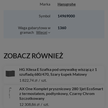
Marka
Hansgrohe
Symbol
14969000
Waga gabarytowa w
1360
gramach
Więcej
ZOBACZ RÓWNIEŻ
HG Xilesa E Szafka pod umywalkę wiszącą z 1
szufladą 680/470, Szary Łupek Matowy
1 822,74 zł
/
szt.
AX One Komplet prysznicowy 280 1jet EcoSmart
z termostatem, podtynkowy, Czarny Chrom
Szczotkowany
12 308,86 zł
/
szt.