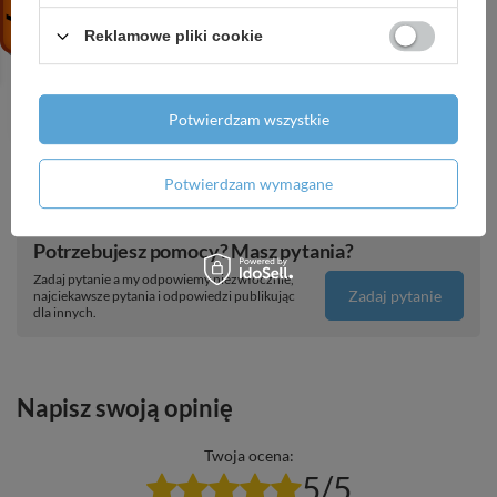
1 939,83 zł
/
szt.
Reklamowe pliki cookie
AX Citterio C Jednouchwytowa bateria
wannowa, wolnostojąca, szlif kwadratowy,
Czarny Chrom Szczotkowany
Potwierdzam wszystkie
12 308,86 zł
/
szt.
Potwierdzam wymagane
Potrzebujesz pomocy? Masz pytania?
Zadaj pytanie a my odpowiemy niezwłocznie,
Zadaj pytanie
najciekawsze pytania i odpowiedzi publikując
dla innych.
Napisz swoją opinię
Twoja ocena:
5/5