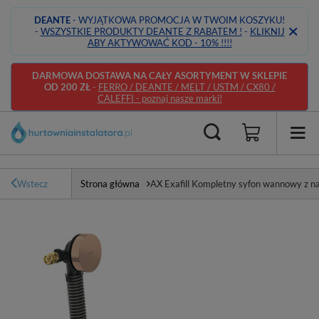
DEANTE
- WYJĄTKOWA PROMOCJA W TWOIM KOSZYKU!
-
WSZYSTKIE PRODUKTY DEANTE Z RABATEM !
-
KLIKNIJ
ABY AKTYWOWAĆ KOD - 10% !!!!
DARMOWA DOSTAWA NA CAŁY ASORTYMENT W SKLEPIE
OD 200 ZŁ
-
FERRO / DEANTE / MELT / USTM / CX80 /
CALEFFI - poznaj nasze marki!
Wstecz
Strona główna
AX Exafill Kompletny syfon wannowy z n