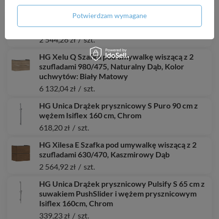
1 803,80 zł
/
szt.
Potwierdzam wymagane
AX Citterio E Moduł prysznicowy 120/120,
softsquare, podtynkowy, Brąz Szczotkowany
2 544,26 zł
/
szt.
HG Xelu Q Szafka pod umywalkę wiszącą z 2
szufladami 980/475, Naturalny Dąb, Kolor
uchwytów: Biały Matowy
6 132,04 zł
/
szt.
HG Unica Drążek prysznicowy S Puro 90 cm z
wężem Isiflex 160 cm, Chrom
618,20 zł
/
szt.
HG Xilesa E Szafka pod umywalkę wiszącą z 2
szufladami 630/470, Kaszmirowy Dąb
2 564,92 zł
/
szt.
HG Unica Drążek prysznicowy Pulsify S 65 cm z
suwakiem PushSlider i wężem prysznicowym
Isiflex 160cm, Chrom
339,23 zł
/
szt.