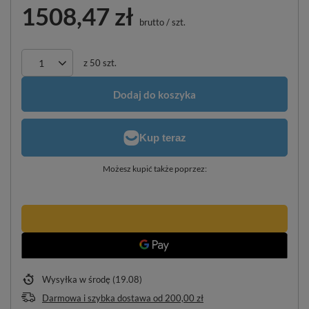
1508,47 zł
brutto
/
szt.
z
50
szt.
Dodaj do koszyka
Możesz kupić także poprzez:
Wysyłka
w środę (19.08)
Darmowa i szybka dostawa
od
200,00 zł