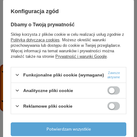
Konfiguracja zgód
Wysokość (cm)
10.5
Dbamy o Twoją prywatność
Głębokość (cm)
7.5
Sklep korzysta z plików cookie w celu realizacji usług zgodnie z
Polityką dotyczącą cookies
. Możesz określić warunki
przechowywania lub dostępu do cookie w Twojej przeglądarce.
Więcej informacji na temat warunków i prywatności można
ZOBACZ RÓWNIEŻ
znaleźć także na stronie
Prywatność i warunki Google
.
Zawsze
HG Xelu Q Zestaw mała umywalka wisz. z półką
Funkcjonalne pliki cookie (wymagane)
aktywne
po lewej stronie z szafką z drzwiami lewymi
340/245, Szary Diament Matowy, Kolor
Analityczne pliki cookie
uchwytów: Czarny Matowy
3 014,36 zł
/
szt.
Reklamowe pliki cookie
HG Vivenis Jednouchwytowa bateria
umywalkowa 210 z obrotową wylewką i
kompletem odpływowym z cięgłem, Brąz
Potwierdzam wszystkie
Szczotkowany