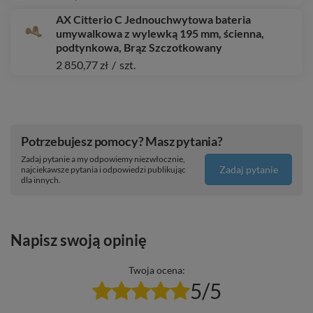
AX Citterio C Jednouchwytowa bateria
umywalkowa z wylewką 195 mm, ścienna,
podtynkowa, Brąz Szczotkowany
2 850,77 zł
/
szt.
Potrzebujesz pomocy? Masz pytania?
Zadaj pytanie a my odpowiemy niezwłocznie,
Zadaj pytanie
najciekawsze pytania i odpowiedzi publikując
dla innych.
Napisz swoją opinię
Twoja ocena:
5/5