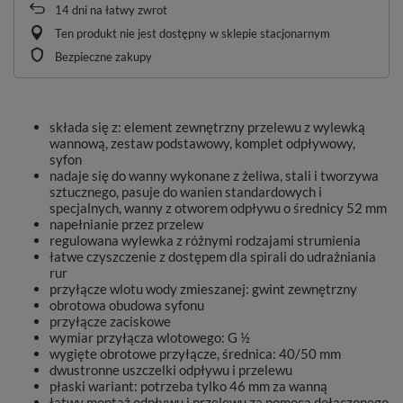
14
dni na łatwy zwrot
Ten produkt nie jest dostępny w sklepie stacjonarnym
Bezpieczne zakupy
składa się z: element zewnętrzny przelewu z wylewką
wannową, zestaw podstawowy, komplet odpływowy,
syfon
nadaje się do wanny wykonane z żeliwa, stali i tworzywa
sztucznego, pasuje do wanien standardowych i
specjalnych, wanny z otworem odpływu o średnicy 52 mm
napełnianie przez przelew
regulowana wylewka z różnymi rodzajami strumienia
łatwe czyszczenie z dostępem dla spirali do udrażniania
rur
przyłącze wlotu wody zmieszanej: gwint zewnętrzny
obrotowa obudowa syfonu
przyłącze zaciskowe
wymiar przyłącza wlotowego: G ½
wygięte obrotowe przyłącze, średnica: 40/50 mm
dwustronne uszczelki odpływu i przelewu
płaski wariant: potrzeba tylko 46 mm za wanną
łatwy montaż odpływu i przelewu za pomocą dołączonego