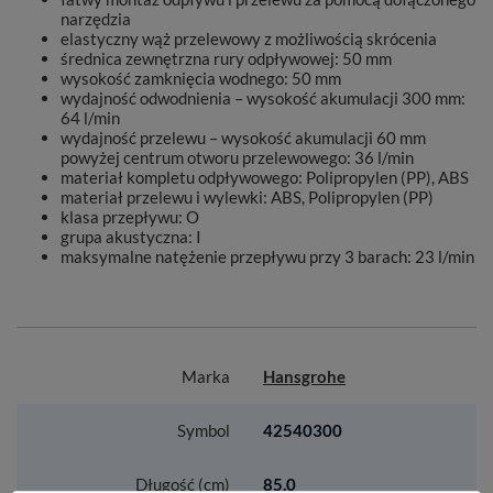
narzędzia
elastyczny wąż przelewowy z możliwością skrócenia
średnica zewnętrzna rury odpływowej: 50 mm
wysokość zamknięcia wodnego: 50 mm
wydajność odwodnienia – wysokość akumulacji 300 mm:
64 l/min
wydajność przelewu – wysokość akumulacji 60 mm
powyżej centrum otworu przelewowego: 36 l/min
materiał kompletu odpływowego: Polipropylen (PP), ABS
materiał przelewu i wylewki: ABS, Polipropylen (PP)
klasa przepływu: O
grupa akustyczna: I
maksymalne natężenie przepływu przy 3 barach: 23 l/min
Marka
Hansgrohe
Symbol
42540300
Długość (cm)
85.0