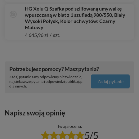
HG Xelu Q Szafka pod szlifowaną umywalkę
wpuszczaną w blat z 1 szufladą 980/550, Biały
Wysoki Połysk, Kolor uchwytów: Czarny
Matowy
4 645,96 zł
/
szt.
Potrzebujesz pomocy? Masz pytania?
Zadaj pytanie a my odpowiemy niezwłocznie,
Zadaj pytanie
najciekawsze pytania i odpowiedzi publikując
dla innych.
Napisz swoją opinię
Twoja ocena:
5/5