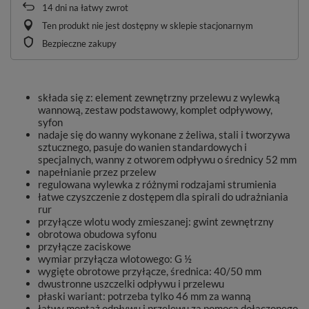
14
dni na łatwy zwrot
Ten produkt nie jest dostępny w sklepie stacjonarnym
Bezpieczne zakupy
składa się z: element zewnętrzny przelewu z wylewką
wannową, zestaw podstawowy, komplet odpływowy,
syfon
nadaje się do wanny wykonane z żeliwa, stali i tworzywa
sztucznego, pasuje do wanien standardowych i
specjalnych, wanny z otworem odpływu o średnicy 52 mm
napełnianie przez przelew
regulowana wylewka z różnymi rodzajami strumienia
łatwe czyszczenie z dostępem dla spirali do udrażniania
rur
przyłącze wlotu wody zmieszanej: gwint zewnętrzny
obrotowa obudowa syfonu
przyłącze zaciskowe
wymiar przyłącza wlotowego: G ½
wygięte obrotowe przyłącze, średnica: 40/50 mm
dwustronne uszczelki odpływu i przelewu
płaski wariant: potrzeba tylko 46 mm za wanną
łatwy montaż odpływu i przelewu za pomocą dołączonego