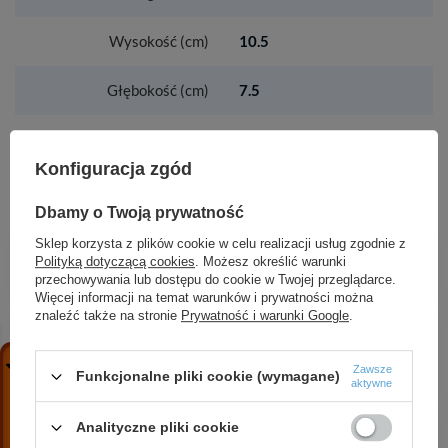
Wysokość (cm)
10.5
Głębokość (cm)
7.5
Konfiguracja zgód
ZOBACZ RÓWNIEŻ
Dbamy o Twoją prywatność
HG Vernis Shape 4-otworowa bateria na brzeg
Sklep korzysta z plików cookie w celu realizacji usług zgodnie z
wanny, Czarny Matowy
Polityką dotyczącą cookies
. Możesz określić warunki
przechowywania lub dostępu do cookie w Twojej przeglądarce.
1 750,41 zł
/
szt.
Więcej informacji na temat warunków i prywatności można
znaleźć także na stronie
Prywatność i warunki Google
.
AX One Jednouchwytowa bateria umywalkowa
70 z kompletem odpływowym z cięgłem, Mosiądz
Szczotkowany
Zawsze
Funkcjonalne pliki cookie (wymagane)
aktywne
2 479,68 zł
/
szt.
AX One 3-otworowa bateria umywalkowa z
Analityczne pliki cookie
uchwytami jednoramiennymi i wylewką 220 mm,