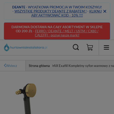
DEANTE
- WYJĄTKOWA PROMOCJA W TWOIM KOSZYKU!
-
WSZYSTKIE PRODUKTY DEANTE Z RABATEM !
-
KLIKNIJ
ABY AKTYWOWAĆ KOD - 10% !!!!
DARMOWA DOSTAWA NA CAŁY ASORTYMENT W SKLEPIE
OD 200 ZŁ
-
FERRO / DEANTE / MELT / USTM / CX80 /
CALEFFI - poznaj nasze marki!
Wstecz
Strona główna
AX Exafill Kompletny syfon wannowy z n