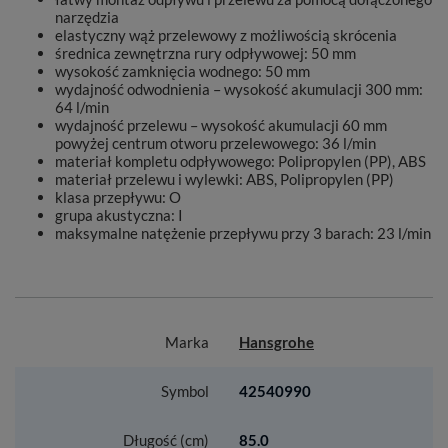
narzędzia
elastyczny wąż przelewowy z możliwością skrócenia
średnica zewnętrzna rury odpływowej: 50 mm
wysokość zamknięcia wodnego: 50 mm
wydajność odwodnienia – wysokość akumulacji 300 mm:
64 l/min
wydajność przelewu – wysokość akumulacji 60 mm
powyżej centrum otworu przelewowego: 36 l/min
materiał kompletu odpływowego: Polipropylen (PP), ABS
materiał przelewu i wylewki: ABS, Polipropylen (PP)
klasa przepływu: O
grupa akustyczna: I
maksymalne natężenie przepływu przy 3 barach: 23 l/min
Marka
Hansgrohe
Symbol
42540990
Długość (cm)
85.0