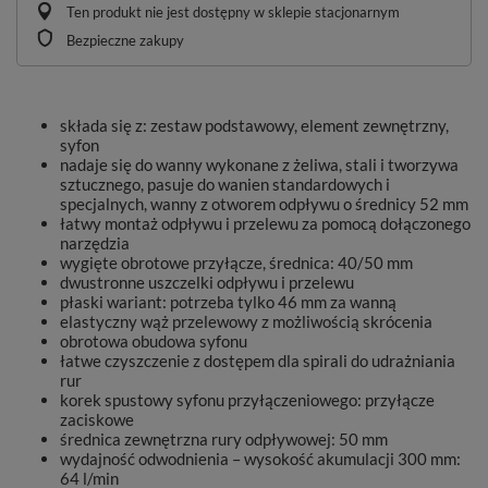
Ten produkt nie jest dostępny w sklepie stacjonarnym
Bezpieczne zakupy
składa się z: zestaw podstawowy, element zewnętrzny,
syfon
nadaje się do wanny wykonane z żeliwa, stali i tworzywa
sztucznego, pasuje do wanien standardowych i
specjalnych, wanny z otworem odpływu o średnicy 52 mm
łatwy montaż odpływu i przelewu za pomocą dołączonego
narzędzia
wygięte obrotowe przyłącze, średnica: 40/50 mm
dwustronne uszczelki odpływu i przelewu
płaski wariant: potrzeba tylko 46 mm za wanną
elastyczny wąż przelewowy z możliwością skrócenia
obrotowa obudowa syfonu
łatwe czyszczenie z dostępem dla spirali do udrażniania
rur
korek spustowy syfonu przyłączeniowego: przyłącze
zaciskowe
średnica zewnętrzna rury odpływowej: 50 mm
wydajność odwodnienia – wysokość akumulacji 300 mm:
64 l/min