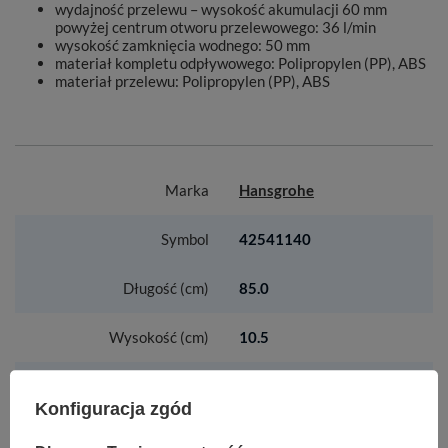
wydajność przelewu – wysokość akumulacji 60 mm
powyżej centrum otworu przelewowego: 36 l/min
wysokość zamknięcia wodnego: 50 mm
materiał kompletu odpływowego: Polipropylen (PP), ABS
materiał przelewu: Polipropylen (PP), ABS
Marka
Hansgrohe
Symbol
42541140
Długość (cm)
85.0
Wysokość (cm)
10.5
Głębokość (cm)
7.5
Konfiguracja zgód