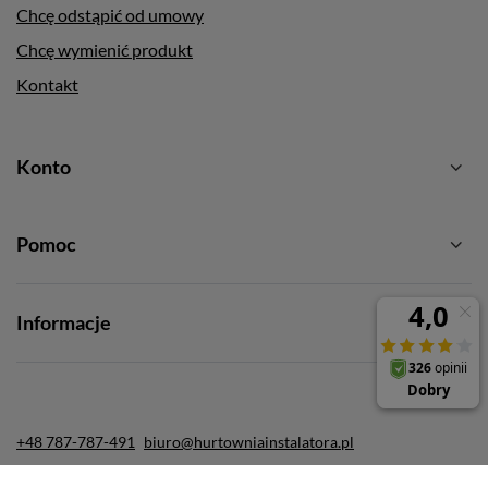
Chcę odstąpić od umowy
Chcę wymienić produkt
Kontakt
Konto
Pomoc
Informacje
+48 787-787-491
biuro@hurtowniainstalatora.pl
Hurtownia Instalatora
,
ul. Obrońców Modlina 5
,
30-733