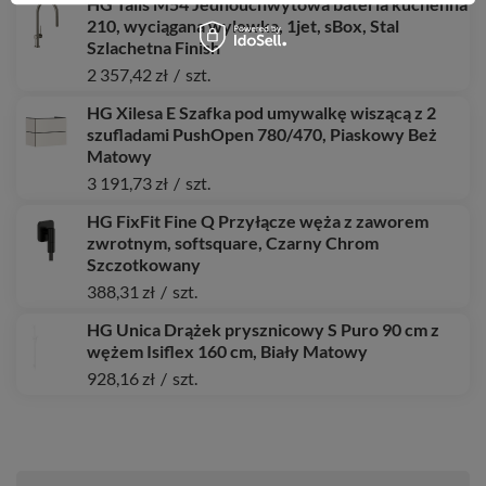
HG Talis M54 Jednouchwytowa bateria kuchenna
210, wyciągana wylewka, 1jet, sBox, Stal
Szlachetna Finish
2 357,42 zł
/
szt.
HG Xilesa E Szafka pod umywalkę wiszącą z 2
szufladami PushOpen 780/470, Piaskowy Beż
Matowy
3 191,73 zł
/
szt.
HG FixFit Fine Q Przyłącze węża z zaworem
zwrotnym, softsquare, Czarny Chrom
Szczotkowany
388,31 zł
/
szt.
HG Unica Drążek prysznicowy S Puro 90 cm z
wężem Isiflex 160 cm, Biały Matowy
928,16 zł
/
szt.