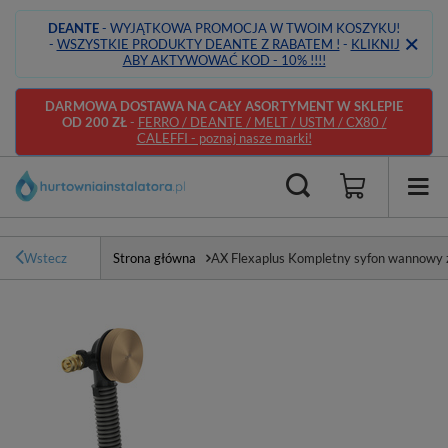
DEANTE
- WYJĄTKOWA PROMOCJA W TWOIM KOSZYKU!
-
WSZYSTKIE PRODUKTY DEANTE Z RABATEM !
-
KLIKNIJ
ABY AKTYWOWAĆ KOD - 10% !!!!
DARMOWA DOSTAWA NA CAŁY ASORTYMENT W SKLEPIE
OD 200 ZŁ
-
FERRO / DEANTE / MELT / USTM / CX80 /
CALEFFI - poznaj nasze marki!
Wstecz
Strona główna
AX Flexaplus Kompletny syfon wannowy 