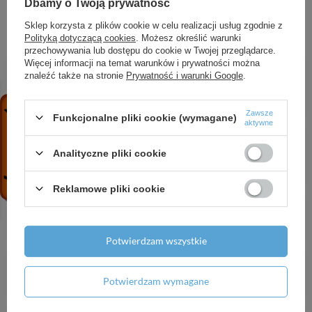
Dbamy o Twoją prywatność
ZOBACZ RÓWNIEŻ
Sklep korzysta z plików cookie w celu realizacji usług zgodnie z
Polityką dotyczącą cookies
. Możesz określić warunki
przechowywania lub dostępu do cookie w Twojej przeglądarce.
HG Logis Jednouchwytowa bateria umywalkowa
Więcej informacji na temat warunków i prywatności można
znaleźć także na stronie
Prywatność i warunki Google
.
100 z główką Bidette i wężem 160 cm, bez
kompletu odpływowego, Chrom
656,08 zł
/
szt.
Zawsze
Funkcjonalne pliki cookie (wymagane)
aktywne
AX One Moduł termostatyczny do 3 odbiorników
z uchwytami jednoramiennymi, podtynkowy,
Analityczne pliki cookie
Złoty Optyczny Polerowany
5 506,10 zł
/
szt.
Reklamowe pliki cookie
AX MyEdition Płytka 245 Metal, Czarny Chrom
Szczotkowany
1 059,89 zł
/
szt.
Potwierdzam wszystkie
AX ShowerSolutions Wąż prysznicowy 1,25 m z
nakrętkami stożkowymi, Czarny Matowy
Potwierdzam wymagane
246,25 zł
/
szt.