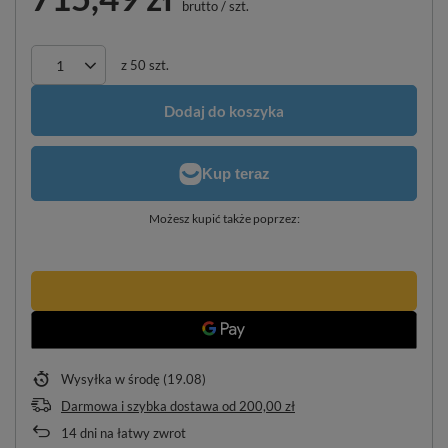
brutto
/
szt.
z
50
szt.
Dodaj do koszyka
Możesz kupić także poprzez:
Wysyłka
w środę (19.08)
Darmowa i szybka dostawa
od
200,00 zł
14
dni na łatwy zwrot