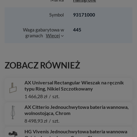
Symbol
93171000
Waga gabarytowa w
445
gramach
Więcej
ZOBACZ RÓWNIEŻ
AX Universal Rectangular Wieszak na ręcznik
typu Ring, Nikiel Szczotkowany
1 466,28 zł
/
szt.
AX Citterio Jednouchwytowa bateria wannowa,
wolnostojąca, Chrom
8 498,93 zł
/
szt.
HG Vivenis Jednouchwytowa bateria wannowa