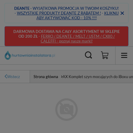
DEANTE
- WYJĄTKOWA PROMOCJA W TWOIM KOSZYKU!
-
WSZYSTKIE PRODUKTY DEANTE Z RABATEM !
-
KLIKNIJ
ABY AKTYWOWAĆ KOD - 10% !!!!
DARMOWA DOSTAWA NA CAŁY ASORTYMENT W SKLEPIE
OD 200 ZŁ
-
FERRO / DEANTE / MELT / USTM / CX80 /
CALEFFI - poznaj nasze marki!
Wstecz
Strona główna
AX Komplet szyn mocujących do iBoxu un