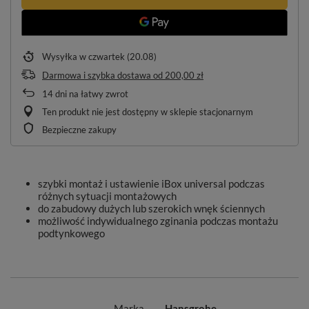
Wysyłka
w czwartek (20.08)
Darmowa i szybka dostawa
od
200,00 zł
14
dni na łatwy zwrot
Ten produkt nie jest dostępny w sklepie stacjonarnym
Bezpieczne zakupy
szybki montaż i ustawienie iBox universal podczas
różnych sytuacji montażowych
do zabudowy dużych lub szerokich wnęk ściennych
możliwość indywidualnego zginania podczas montażu
podtynkowego
Marka
Hansgrohe