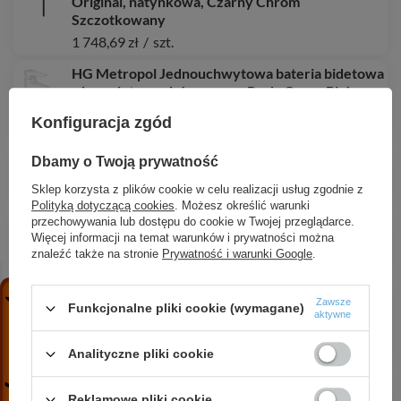
Original, natynkowa, Czarny Chrom
Szczotkowany
1 748,69 zł
/
szt.
HG Metropol Jednouchwytowa bateria bidetowa
z kompletem odpływowym Push-Open, Biały
Matowy
Konfiguracja zgód
2 758,64 zł
/
szt.
Dbamy o Twoją prywatność
AX Uno Zestaw do montażu w narożniku, Chrom
181,67 zł
/
szt.
Sklep korzysta z plików cookie w celu realizacji usług zgodnie z
Polityką dotyczącą cookies
. Możesz określić warunki
przechowywania lub dostępu do cookie w Twojej przeglądarce.
HG Logis M31 Jednouchwytowa bateria
Więcej informacji na temat warunków i prywatności można
kuchenna 160, 1jet, Chrom
znaleźć także na stronie
Prywatność i warunki Google
.
578,59 zł
/
szt.
AX Starck Kolumna prysznicowa z baterią
Zawsze
Funkcjonalne pliki cookie (wymagane)
termostatyczną i głowicą prysznicową 240 1jet,
aktywne
Czarny Chrom Szczotkowany
20 787,12 zł
/
szt.
Analityczne pliki cookie
AX One Komplet prysznicowy 280 1jet z
Reklamowe pliki cookie