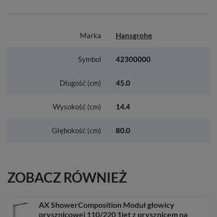
Marka
Hansgrohe
Symbol
42300000
Długość (cm)
45.0
Wysokość (cm)
14.4
Głębokość (cm)
80.0
ZOBACZ RÓWNIEŻ
AX ShowerComposition Moduł głowicy
prysznicowej 110/220 1jet z prysznicem na