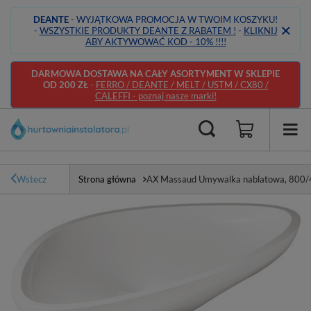
DEANTE
- WYJĄTKOWA PROMOCJA W TWOIM KOSZYKU!
-
WSZYSTKIE PRODUKTY DEANTE Z RABATEM !
-
KLIKNIJ
ABY AKTYWOWAĆ KOD - 10% !!!!
DARMOWA DOSTAWA NA CAŁY ASORTYMENT W SKLEPIE
OD 200 ZŁ
-
FERRO / DEANTE / MELT / USTM / CX80 /
CALEFFI - poznaj nasze marki!
Wstecz
Strona główna
AX Massaud Umywalka nablatowa, 800/4