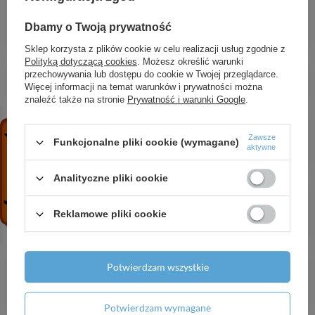
szufladami 980/475, Szary Diament Matowy,
Dbamy o Twoją prywatność
Kolor uchwytów: Czarny Matowy
7 255,65 zł
/
szt.
Sklep korzysta z plików cookie w celu realizacji usług zgodnie z
Polityką dotyczącą cookies
. Możesz określić warunki
HG Tecturis E Wylewka wannowa, Biały Matowy
przechowywania lub dostępu do cookie w Twojej przeglądarce.
919,55 zł
/
szt.
Więcej informacji na temat warunków i prywatności można
znaleźć także na stronie
Prywatność i warunki Google
.
AX ShowerSolutions Wąż prysznicowy 2 m z
nakrętką cylindryczną i stożkową, tekstylny,
Zawsze
Funkcjonalne pliki cookie (wymagane)
Mosiądz Szczotkowany
aktywne
340,10 zł
/
szt.
Analityczne pliki cookie
HG Vivenis Jednouchwytowa bateria
umywalkowa 110 CoolStart bez kompletu
Reklamowe pliki cookie
odpływowego, Chrom
776,62 zł
/
szt.
AX Starck Przyłącze węża prysznicowego
Potwierdzam wszystkie
120/120 z główką prysznicową 2jet, Slim z
uchwytem i wężem, Złoty Optyczny Polerowany
3 285,58 zł
/
szt.
Potwierdzam wymagane