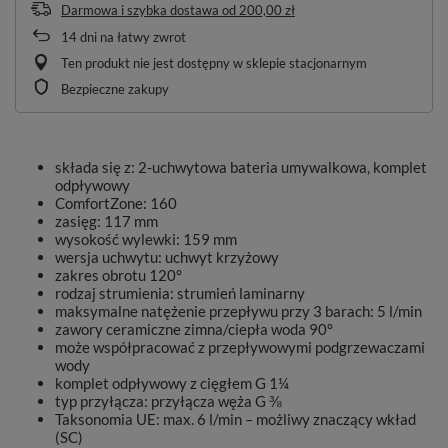
Darmowa i szybka dostawa
od
200,00 zł
14
dni na łatwy zwrot
Ten produkt nie jest dostępny w sklepie stacjonarnym
Bezpieczne zakupy
składa się z: 2-uchwytowa bateria umywalkowa, komplet
odpływowy
ComfortZone: 160
zasięg: 117 mm
wysokość wylewki: 159 mm
wersja uchwytu: uchwyt krzyżowy
zakres obrotu 120°
rodzaj strumienia: strumień laminarny
maksymalne natężenie przepływu przy 3 barach: 5 l/min
zawory ceramiczne zimna/ciepła woda 90°
może współpracować z przepływowymi podgrzewaczami
wody
komplet odpływowy z cięgłem G 1¼
typ przyłącza: przyłącza węża G ⅜
Taksonomia UE: max. 6 l/min – możliwy znaczący wkład
(SC)