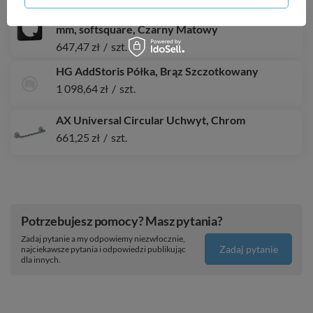
AX ShowerSelect ID Element przedłużający 22
mm, softsquare, Czarny Matowy
647,47 zł
/
szt.
HG AddStoris Półka, Brąz Szczotkowany
1 098,64 zł
/
szt.
AX Universal Circular Uchwyt, Chrom
661,25 zł
/
szt.
Potrzebujesz pomocy? Masz pytania?
Zadaj pytanie a my odpowiemy niezwłocznie,
Zadaj pytanie
najciekawsze pytania i odpowiedzi publikując
dla innych.