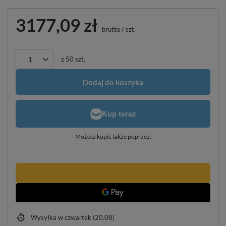
3177,09 zł
brutto
/
szt.
z
50
szt.
Dodaj do koszyka
Możesz kupić także poprzez:
Wysyłka
w czwartek (20.08)