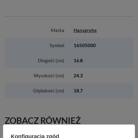
Marka
Hansgrohe
Symbol
16505000
Długość (cm)
16.8
Wysokość (cm)
24.3
Głębokość (cm)
18.7
ZOBACZ RÓWNIEŻ
Konfiguracja zgód
HG Xelu Q Zestaw umywalka wisząca z szafką z 2