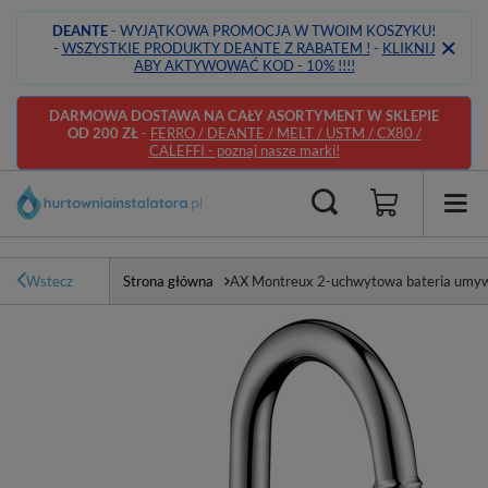
DEANTE
- WYJĄTKOWA PROMOCJA W TWOIM KOSZYKU!
-
WSZYSTKIE PRODUKTY DEANTE Z RABATEM !
-
KLIKNIJ
ABY AKTYWOWAĆ KOD - 10% !!!!
DARMOWA DOSTAWA NA CAŁY ASORTYMENT W SKLEPIE
OD 200 ZŁ
-
FERRO / DEANTE / MELT / USTM / CX80 /
CALEFFI - poznaj nasze marki!
Wstecz
Strona główna
AX Montreux 2-uchwytowa bateria umyw