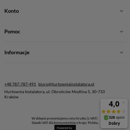
Konto
Pomoc
Informacje
+48 787-787-491
biuro@hurtowniainstalatora.pl
Hurtownia Instalatora
,
ul. Obrońców Modlina 5
,
30-733
Kraków
W sklepie prezentujemy ceny brutto (z VAT).
Stawki VAT dla konsumentów z kraju:
Polska
.