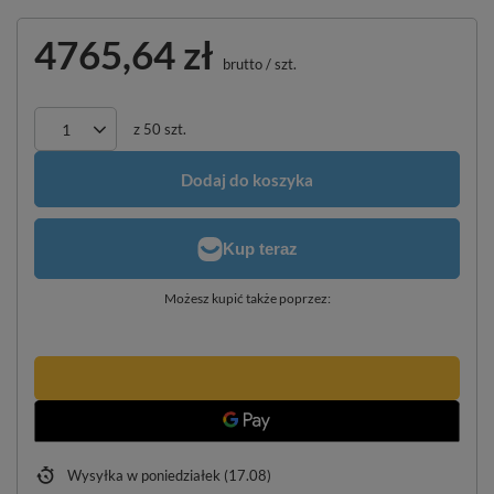
4765,64 zł
brutto
/
szt.
z
50
szt.
Dodaj do koszyka
Możesz kupić także poprzez:
Wysyłka
w poniedziałek (17.08)