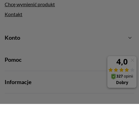
Chcę wymienić produkt
Kontakt
Konto
Pomoc
Informacje
+48 787-787-491
biuro@hurtowniainstalatora.pl
Hurtownia Instalatora
,
ul. Obrońców Modlina 5
,
30-733
Kraków