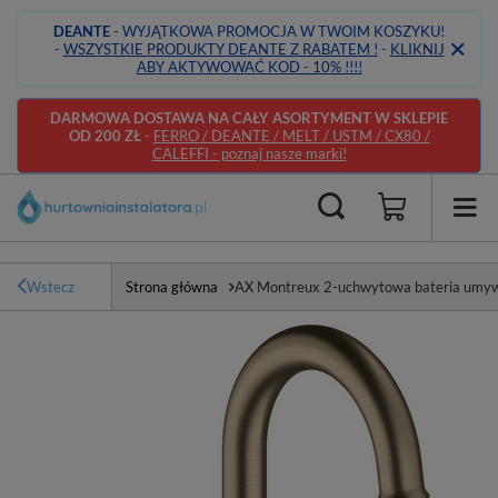
DEANTE
- WYJĄTKOWA PROMOCJA W TWOIM KOSZYKU!
-
WSZYSTKIE PRODUKTY DEANTE Z RABATEM !
-
KLIKNIJ
ABY AKTYWOWAĆ KOD - 10% !!!!
DARMOWA DOSTAWA NA CAŁY ASORTYMENT W SKLEPIE
OD 200 ZŁ
-
FERRO / DEANTE / MELT / USTM / CX80 /
CALEFFI - poznaj nasze marki!
Wstecz
Strona główna
AX Montreux 2-uchwytowa bateria umyw