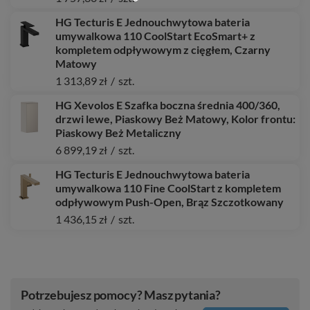
HG Tecturis E Jednouchwytowa bateria
umywalkowa 110 CoolStart EcoSmart+ z
kompletem odpływowym z cięgłem, Czarny
Matowy
1 313,89 zł
/
szt.
HG Xevolos E Szafka boczna średnia 400/360,
drzwi lewe, Piaskowy Beż Matowy, Kolor frontu:
Piaskowy Beż Metaliczny
6 899,19 zł
/
szt.
HG Tecturis E Jednouchwytowa bateria
umywalkowa 110 Fine CoolStart z kompletem
odpływowym Push-Open, Brąz Szczotkowany
1 436,15 zł
/
szt.
Potrzebujesz pomocy? Masz pytania?