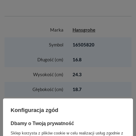
Marka
Hansgrohe
Symbol
16505820
Długość (cm)
16.8
Wysokość (cm)
24.3
Głębokość (cm)
18.7
Konfiguracja zgód
ZOBACZ RÓWNIEŻ
Dbamy o Twoją prywatność
Sklep korzysta z plików cookie w celu realizacji usług zgodnie z
HG Metropol Wylewka wannowa, Brąz