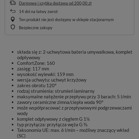
Darmowa i szybka dostawa
od
200,00 zł
14
dni na łatwy zwrot
Ten produkt nie jest dostępny w sklepie stacjonarnym
Bezpieczne zakupy
składa się z: 2-uchwytowa bateria umywalkowa, komplet
odpływowy
ComfortZone: 160
zasięg: 117 mm
wysokość wylewki: 159 mm
wersja uchwytu: uchwyt krzyżowy
zakres obrotu 120°
rodzaj strumienia: strumień laminarny
maksymalne natężenie przepływu przy 3 barach: 5 l/min
zawory ceramiczne zimna/ciepła woda 90°
może współpracować z przepływowymi podgrzewaczami
wody
komplet odpływowy z cięgłem G 1¼
typ przyłącza: przyłącza węża G ⅜
Taksonomia UE: max. 6 l/min – możliwy znaczący wkład
(SC)