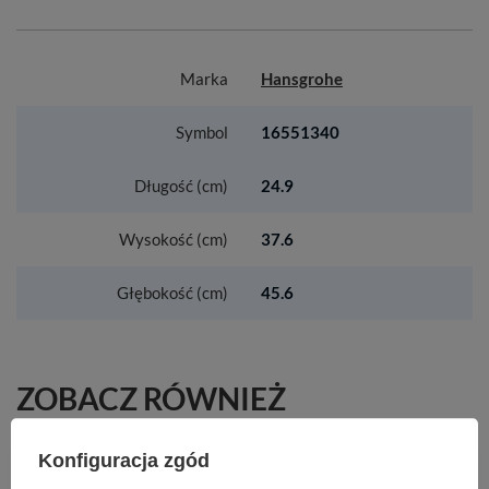
Marka
Hansgrohe
Symbol
16551340
Długość (cm)
24.9
Wysokość (cm)
37.6
Głębokość (cm)
45.6
ZOBACZ RÓWNIEŻ
Konfiguracja zgód
HG Rainfinity Główka prysznicowa 100 1jet, Slim,
Chrom