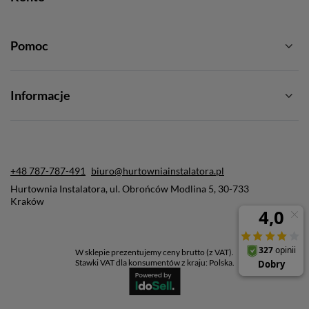
Pomoc
Informacje
+48 787-787-491
biuro@hurtowniainstalatora.pl
Hurtownia Instalatora
,
ul. Obrońców Modlina 5
,
30-733
Kraków
W sklepie prezentujemy ceny brutto (z VAT).
Stawki VAT dla konsumentów z kraju:
Polska
.