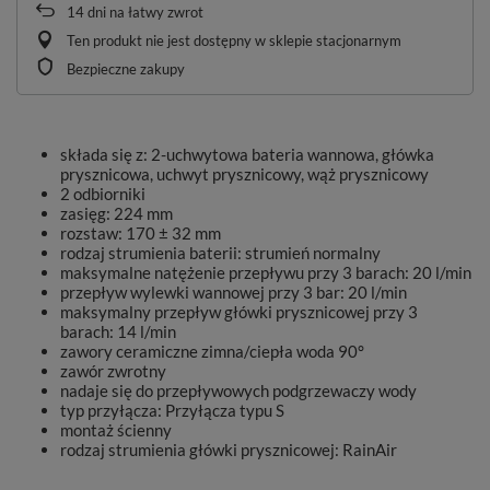
14
dni na łatwy zwrot
Ten produkt nie jest dostępny w sklepie stacjonarnym
Bezpieczne zakupy
składa się z: 2-uchwytowa bateria wannowa, główka
prysznicowa, uchwyt prysznicowy, wąż prysznicowy
2 odbiorniki
zasięg: 224 mm
rozstaw: 170 ± 32 mm
rodzaj strumienia baterii: strumień normalny
maksymalne natężenie przepływu przy 3 barach: 20 l/min
przepływ wylewki wannowej przy 3 bar: 20 l/min
maksymalny przepływ główki prysznicowej przy 3
barach: 14 l/min
zawory ceramiczne zimna/ciepła woda 90°
zawór zwrotny
nadaje się do przepływowych podgrzewaczy wody
typ przyłącza: Przyłącza typu S
montaż ścienny
rodzaj strumienia główki prysznicowej: RainAir