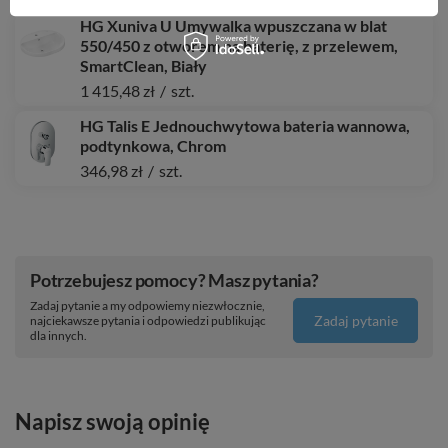
HG Xuniva U Umywalka wpuszczana w blat
550/450 z otworem na baterię, z przelewem,
SmartClean, Biały
1 415,48 zł
/
szt.
HG Talis E Jednouchwytowa bateria wannowa,
podtynkowa, Chrom
346,98 zł
/
szt.
Potrzebujesz pomocy? Masz pytania?
Zadaj pytanie a my odpowiemy niezwłocznie,
Zadaj pytanie
najciekawsze pytania i odpowiedzi publikując
dla innych.
Napisz swoją opinię