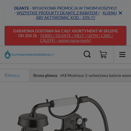
DEANTE
- WYJĄTKOWA PROMOCJA W TWOIM KOSZYKU!
-
WSZYSTKIE PRODUKTY DEANTE Z RABATEM !
-
KLIKNIJ
ABY AKTYWOWAĆ KOD - 10% !!!!
DARMOWA DOSTAWA NA CAŁY ASORTYMENT W SKLEPIE
OD 200 ZŁ
-
FERRO / DEANTE / MELT / USTM / CX80 /
CALEFFI - poznaj nasze marki!
Wstecz
Strona główna
AX Montreux 2-uchwytowa bateria wann