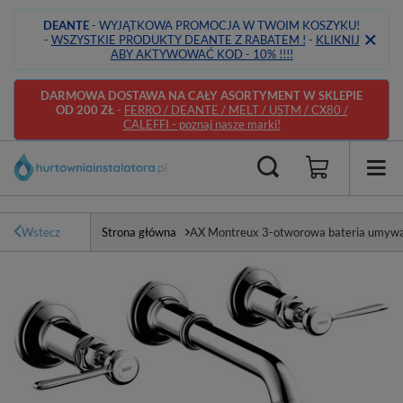
DEANTE
- WYJĄTKOWA PROMOCJA W TWOIM KOSZYKU!
-
WSZYSTKIE PRODUKTY DEANTE Z RABATEM !
-
KLIKNIJ
ABY AKTYWOWAĆ KOD - 10% !!!!
DARMOWA DOSTAWA NA CAŁY ASORTYMENT W SKLEPIE
OD 200 ZŁ
-
FERRO / DEANTE / MELT / USTM / CX80 /
CALEFFI - poznaj nasze marki!
Wstecz
Strona główna
AX Montreux 3-otworowa bateria umywa