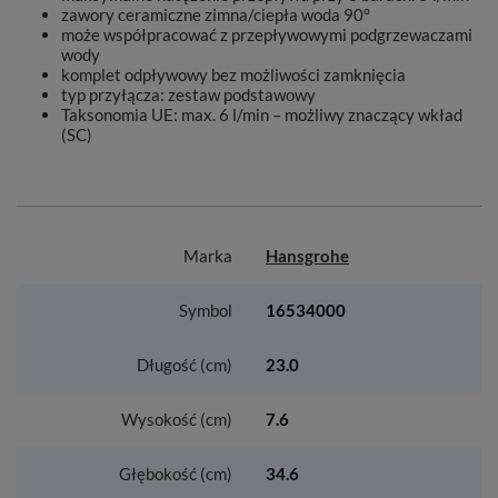
zawory ceramiczne zimna/ciepła woda 90°
może współpracować z przepływowymi podgrzewaczami
wody
komplet odpływowy bez możliwości zamknięcia
typ przyłącza: zestaw podstawowy
Taksonomia UE: max. 6 l/min – możliwy znaczący wkład
(SC)
Marka
Hansgrohe
Symbol
16534000
Długość (cm)
23.0
Wysokość (cm)
7.6
Głębokość (cm)
34.6