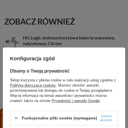
ZOBACZ RÓWNIEŻ
HG Logis Jednouchwytowa bateria wannowa,
natynkowa, Chrom
597,53 zł
/
szt.
Konfiguracja zgód
AX ShowerSolutions Głowica prysznicowa
240/240 1jet z ramieniem prysznicowym, Czarny
Dbamy o Twoją prywatność
Chrom Szczotkowany
11 339,37 zł
/
szt.
Sklep korzysta z plików cookie w celu realizacji usług zgodnie z
Polityką dotyczącą cookies
. Możesz określić warunki
HG ShowerTablet Select Bateria wannowa 400,
przechowywania lub dostępu do cookie w Twojej przeglądarce.
termostatyczna, natynkowa, Chrom
Więcej informacji na temat warunków i prywatności można
znaleźć także na stronie
Prywatność i warunki Google
.
2 093,95 zł
/
szt.
AX Montreux Głowica prysznicowa Classic 180
Zawsze
1jet, Nikiel Szczotkowany
Funkcjonalne pliki cookie (wymagane)
aktywne
3 800,45 zł
/
szt.