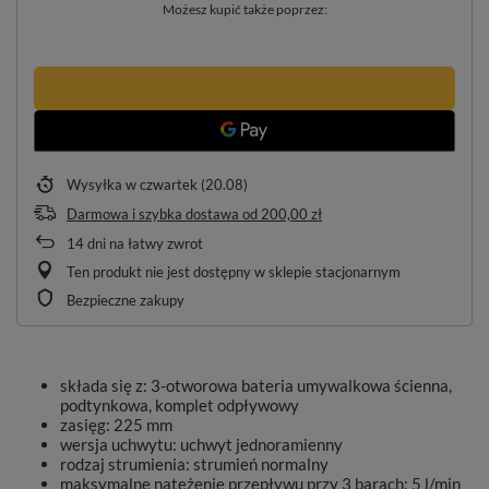
Możesz kupić także poprzez:
Wysyłka
w czwartek (20.08)
Darmowa i szybka dostawa
od
200,00 zł
14
dni na łatwy zwrot
Ten produkt nie jest dostępny w sklepie stacjonarnym
Bezpieczne zakupy
składa się z: 3-otworowa bateria umywalkowa ścienna,
podtynkowa, komplet odpływowy
zasięg: 225 mm
wersja uchwytu: uchwyt jednoramienny
rodzaj strumienia: strumień normalny
maksymalne natężenie przepływu przy 3 barach: 5 l/min