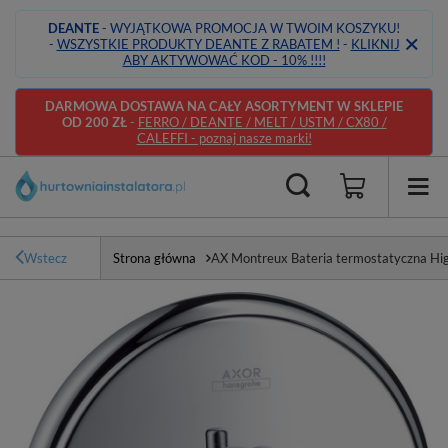
DEANTE
- WYJĄTKOWA PROMOCJA W TWOIM KOSZYKU!
-
WSZYSTKIE PRODUKTY DEANTE Z RABATEM !
-
KLIKNIJ
ABY AKTYWOWAĆ KOD - 10% !!!!
DARMOWA DOSTAWA NA CAŁY ASORTYMENT W SKLEPIE
OD 200 ZŁ
-
FERRO / DEANTE / MELT / USTM / CX80 /
CALEFFI - poznaj nasze marki!
Wstecz
Strona główna
AX Montreux Bateria termostatyczna Hi