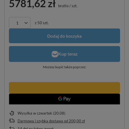
5781,62 zł
brutto
/
szt.
z
50
szt.
Dodaj do koszyka
Możesz kupić także poprzez:
Wysyłka
w czwartek (20.08)
Darmowa i szybka dostawa
od
200,00 zł
14
dni na łatwy zwrot