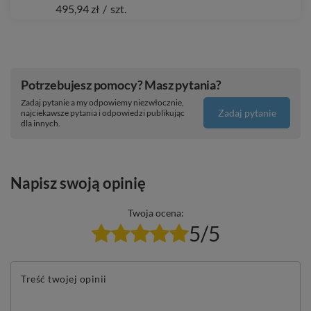
495,94 zł
/
szt.
Potrzebujesz pomocy? Masz pytania?
Zadaj pytanie a my odpowiemy niezwłocznie,
Zadaj pytanie
najciekawsze pytania i odpowiedzi publikując
dla innych.
Napisz swoją opinię
Twoja ocena:
5/5
Treść twojej opinii