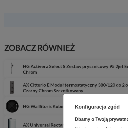
ZOBACZ RÓWNIEŻ
HG Activera Select S Zestaw prysznicowy 95 2jet E
Chrom
AX Citterio E Moduł termostatyczny 380/120 do 2 
Czarny Chrom Szczotkowany
HG WallStoris Kubek, Czarny Matowy
Konfiguracja zgód
Dbamy o Twoją prywatn
AX Universal Rectangular Kubek na szczoteczki d