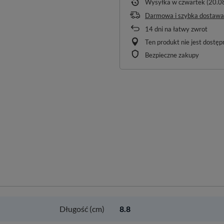
Wysyłka
w czwartek (20.0
Darmowa i szybka dostawa
14
dni na łatwy zwrot
Ten produkt nie jest dostę
Bezpieczne zakupy
Długość (cm)
8.8