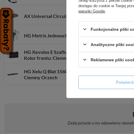
Sklep korzysta z plików cookie 
dostępu do cookie w Twojej prz
warunki Google
.
AX Universal Circular Pudełko na chusteczki, Brą
Funkcjonalne pliki 
HG Metris Jednouchwytowa bateria prysznicowa, 
Analityczne pliki coo
HG Xevolos E Szafka pod umywalkę wiszącą z 2 szu
Kolor frontu: Ciemny Dąb
Reklamowe pliki coo
HG Xelu Q Blat 1560/550 z wycięciami pod 2 umywa
Ciemny Orzech
Potwier
Zadaj pytanie a my odpowiemy niezwłoc