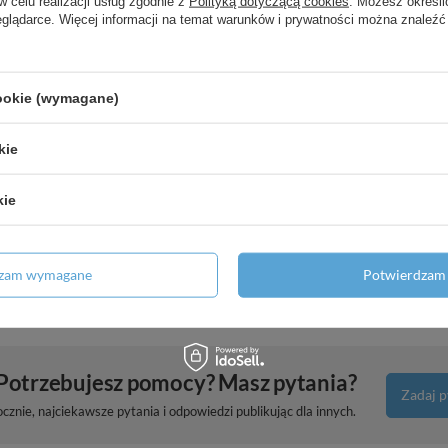
w celu realizacji usług zgodnie z
Polityką dotyczącą cookies
. Możesz określi
eglądarce. Więcej informacji na temat warunków i prywatności można znaleźć
z Szczotkowany
cookie (wymagane)
natynkowa, Chrom
kie
fladami 980/475, Biały Matowy,
kie
lki nablatowe z otworem na baterię,
dzam wymagane
Potwierdzam 
Potrzebujesz pomocy? Masz pytania?
Zadaj p
znie, najciekawsze pytania i odpowiedzi publikując dla innych.