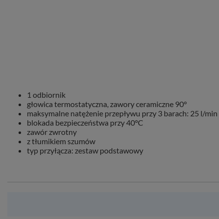
1 odbiornik
głowica termostatyczna, zawory ceramiczne 90°
maksymalne natężenie przepływu przy 3 barach: 25 l/min
blokada bezpieczeństwa przy 40°C
zawór zwrotny
z tłumikiem szumów
typ przyłącza: zestaw podstawowy