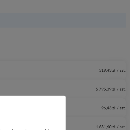
319,43 zł
/
szt.
5 795,39 zł
/
szt.
96,43 zł
/
szt.
1 631,60 zł
/
szt.