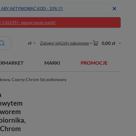
J ABY AKTYWOWAĆ KOD - 10% !!!!
CALEFFI - poznaj nasze marki!
zł
Zaloguj się
Listy zakupowe
0,00 zł
ERMARKET
MARKI
PROMOCJE
ynkowa, Czarny Chrom Szczotkowany
a
chwytem
aworem
biornika,
 Chrom