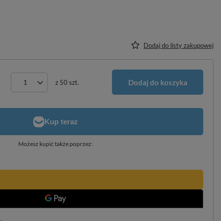
Dodaj do listy zakupowej
Dodaj do koszyka
z
50
szt.
Możesz kupić także poprzez: