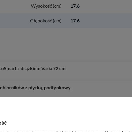
Wysokość (cm)
17.6
Głębokość (cm)
17.6
coSmart z drążkiem Varia 72 cm,
odbiorników z płytką, podtynkowy,
ość
o zębów, Czarny Matowy