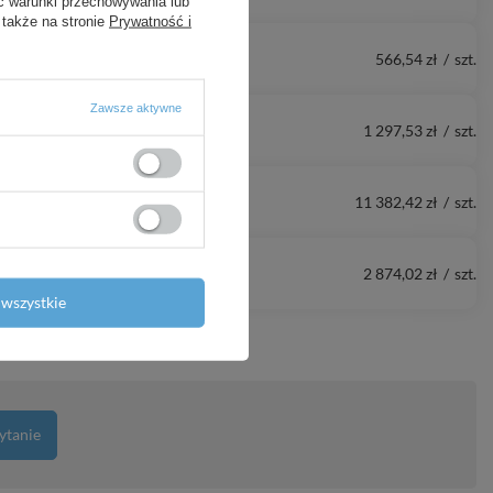
ć warunki przechowywania lub
 także na stronie
Prywatność i
566,54 zł
/
szt.
Zawsze aktywne
1 297,53 zł
/
szt.
11 382,42 zł
/
szt.
2 874,02 zł
/
szt.
wszystkie
ytanie