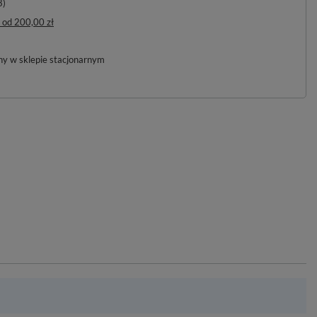
8)
od
200,00 zł
pny w sklepie stacjonarnym