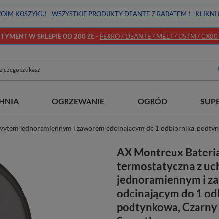
OIM KOSZYKU! -
WSZYSTKIE PRODUKTY DEANTE Z RABATEM !
-
KLIKNI
YMENT W SKLEPIE OD 200 ZŁ
-
FERRO / DEANTE / MELT / USTM / CX80 / 
HNIA
OGRZEWANIE
OGRÓD
SUP
hwytem jednoramiennym i zaworem odcinającym do 1 odbiornika, podt
AX Montreux Bateri
termostatyczna z u
jednoramiennym i z
odcinającym do 1 od
podtynkowa, Czarny