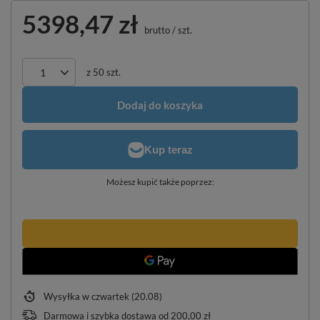
5398,47 zł
brutto
/
szt.
z
50
szt.
Dodaj do koszyka
Możesz kupić także poprzez:
Wysyłka
w czwartek (20.08)
Darmowa i szybka dostawa
od
200,00 zł