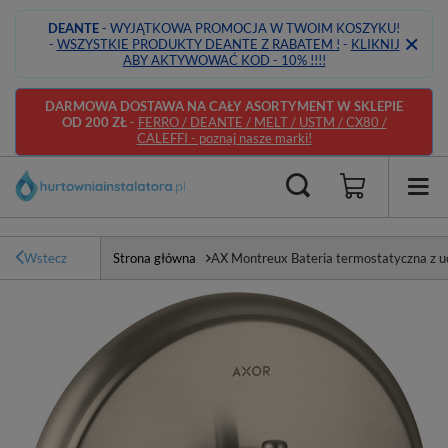
DEANTE
- WYJĄTKOWA PROMOCJA W TWOIM KOSZYKU!
-
WSZYSTKIE PRODUKTY DEANTE Z RABATEM !
-
KLIKNIJ
ABY AKTYWOWAĆ KOD - 10% !!!!
DARMOWA DOSTAWA NA CAŁY ASORTYMENT W SKLEPIE
OD 200 ZŁ
-
FERRO / DEANTE / MELT / USTM / CX80 /
CALEFFI - poznaj nasze marki!
Wstecz
Strona główna
AX Montreux Bateria termostatyczna z 