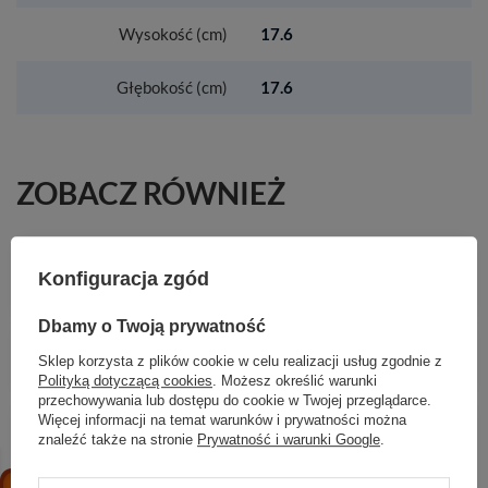
Wysokość (cm)
17.6
Głębokość (cm)
17.6
ZOBACZ RÓWNIEŻ
AX Citterio E Zawór odcinający 120/120,
podtynkowy, Czarny Chrom Szczotkowany
Konfiguracja zgód
1 145,99 zł
/
szt.
Dbamy o Twoją prywatność
HG WallStoris Ściągaczka, Biały Matowy
Sklep korzysta z plików cookie w celu realizacji usług zgodnie z
55,97 zł
/
szt.
Polityką dotyczącą cookies
. Możesz określić warunki
przechowywania lub dostępu do cookie w Twojej przeglądarce.
AX Uno Elektroniczna bateria umywalkowa z
Więcej informacji na temat warunków i prywatności można
wylewką 225 mm, ścienna, podtynkowa, Czarny
znaleźć także na stronie
Prywatność i warunki Google
.
Matowy