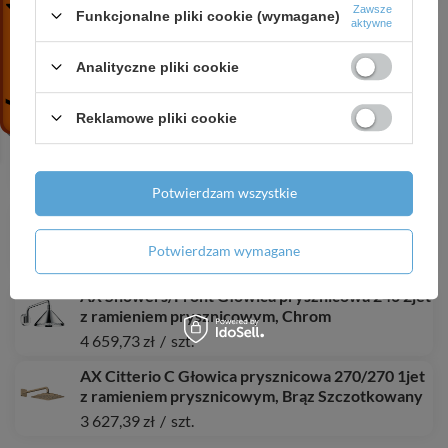
7 268,56 zł
/
szt.
Zawsze
Funkcjonalne pliki cookie (wymagane)
aktywne
HG ShowerSelect Comfort Q Bateria
termostatyczna do 1 odbiornika, podtynkowa,
Analityczne pliki cookie
Chrom
3 077,21 zł
/
szt.
Reklamowe pliki cookie
HG Metropol Jednouchwytowa bateria
wannowa, natynkowa, Biały Matowy
2 588,17 zł
/
szt.
Potwierdzam wszystkie
HG Raindance E Głowica prysznicowa 400/400
1jet EcoSmart, Chrom
Potwierdzam wymagane
4 177,57 zł
/
szt.
AX Showers/Front Głowica prysznicowa 240 2jet
z ramieniem prysznicowym, Chrom
4 659,73 zł
/
szt.
AX Citterio C Głowica prysznicowa 270/270 1jet
z ramieniem prysznicowym, Brąz Szczotkowany
3 627,39 zł
/
szt.