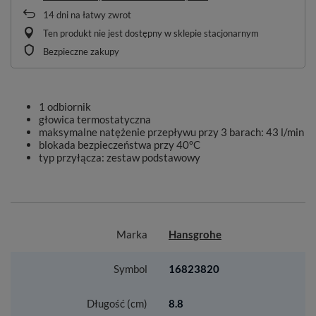
14
dni na łatwy zwrot
Ten produkt nie jest dostępny w sklepie stacjonarnym
Bezpieczne zakupy
1 odbiornik
głowica termostatyczna
maksymalne natężenie przepływu przy 3 barach: 43 l/min
blokada bezpieczeństwa przy 40°C
typ przyłącza: zestaw podstawowy
Marka
Hansgrohe
Symbol
16823820
Długość (cm)
8.8