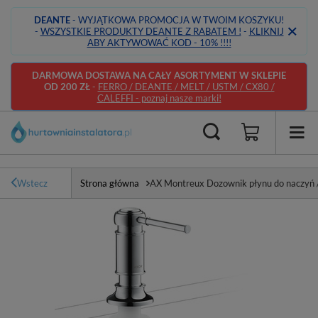
DEANTE
- WYJĄTKOWA PROMOCJA W TWOIM KOSZYKU!
-
WSZYSTKIE PRODUKTY DEANTE Z RABATEM !
-
KLIKNIJ
ABY AKTYWOWAĆ KOD - 10% !!!!
DARMOWA DOSTAWA NA CAŁY ASORTYMENT W SKLEPIE
OD 200 ZŁ
-
FERRO / DEANTE / MELT / USTM / CX80 /
CALEFFI - poznaj nasze marki!
Wstecz
Strona główna
AX Montreux Dozownik płynu do naczyń 