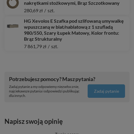
nakrętkami stożkowymi, Brąz Szczotkowany
280,69 zł
/
szt.
HG Xevolos E Szafka pod szlifowaną umywalkę
wpuszczaną w blat/nablatową z 1 szufladą
980/550, Szary Łupek Matowy, Kolor frontu:
Brąz Strukturalny
7 861,79 zł
/
szt.
Potrzebujesz pomocy? Masz pytania?
Zadaj pytanie a my odpowiemy niezwłocznie,
Zadaj pytanie
najciekawsze pytania i odpowiedzi publikując
dla innych.
Napisz swoją opinię