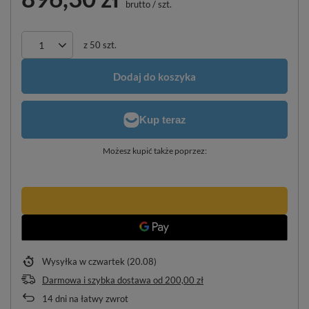
brutto
/
szt.
z
50
szt.
Dodaj do koszyka
Możesz kupić także poprzez:
Wysyłka
w czwartek (20.08)
Darmowa i szybka dostawa
od
200,00 zł
14
dni na łatwy zwrot