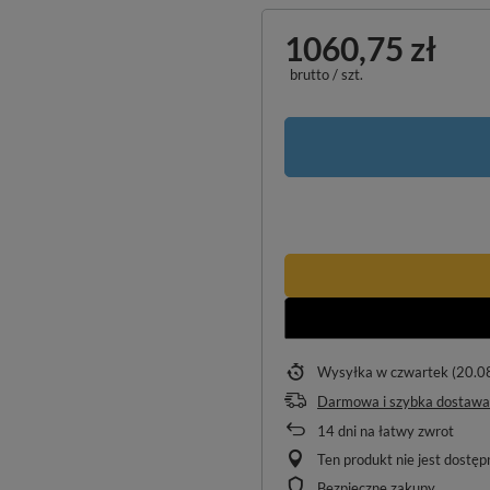
1060,75 zł
brutto
/
szt.
Wysyłka
w czwartek (20.0
Darmowa i szybka dostawa
14
dni na łatwy zwrot
Ten produkt nie jest dostę
Bezpieczne zakupy