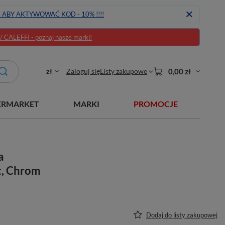
J ABY AKTYWOWAĆ KOD - 10% !!!!
CALEFFI - poznaj nasze marki!
zł
Zaloguj się
Listy zakupowe
0,00 zł
ERMARKET
MARKI
PROMOCJE
a
t, Chrom
Dodaj do listy zakupowej