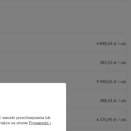
4 840,54 zł
/
szt.
383,15 zł
/
szt.
9 940,25 zł
/
szt.
388,31 zł
/
szt.
ć warunki przechowywania lub
6 175,95 zł
/
szt.
 także na stronie
Prywatność i