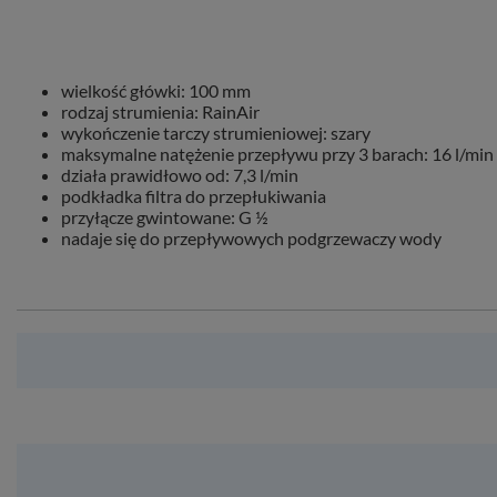
wielkość główki: 100 mm
rodzaj strumienia: RainAir
wykończenie tarczy strumieniowej: szary
maksymalne natężenie przepływu przy 3 barach: 16 l/min
działa prawidłowo od: 7,3 l/min
podkładka filtra do przepłukiwania
przyłącze gwintowane: G ½
nadaje się do przepływowych podgrzewaczy wody