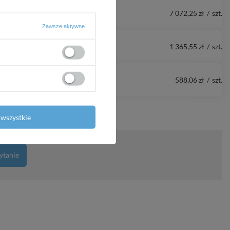
7 072,25 zł
/
szt.
Zawsze aktywne
1 365,55 zł
/
szt.
588,06 zł
/
szt.
wszystkie
ytanie