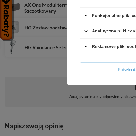
AX One Moduł termostatyczny do 2 odbiorników, 
Szczotkowany
Funkcjonalne pliki 
HG Zestaw podstawowy do zaworu przełączająceg
Analityczne pliki coo
Reklamowe pliki coo
HG Raindance Select E Punktowy zestaw prysznico
Potwier
Zadaj pytanie a my odpowiemy niezwłoc
Napisz swoją opinię