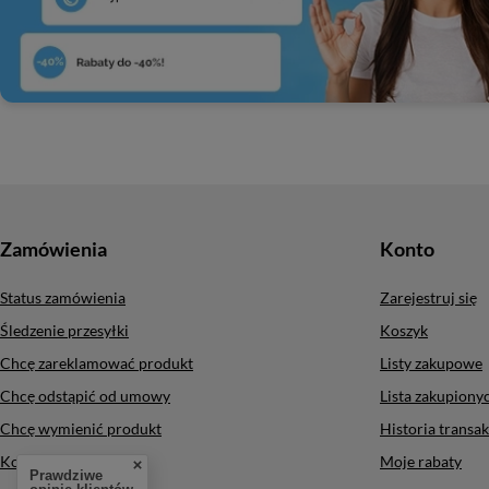
Zamówienia
Konto
Status zamówienia
Zarejestruj się
Śledzenie przesyłki
Koszyk
Chcę zareklamować produkt
Listy zakupowe
Chcę odstąpić od umowy
Lista zakupion
Chcę wymienić produkt
Historia transak
Kontakt
Moje rabaty
Prawdziwe