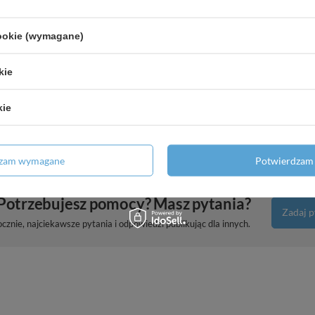
podtynkowy, Czarny Chrom
cookie (wymagane)
o Quattro, podtynkowy
kie
kie
wy 120 3jet z wężem 125 cm, Chrom
dzam wymagane
Potwierdzam 
Potrzebujesz pomocy? Masz pytania?
Zadaj p
znie, najciekawsze pytania i odpowiedzi publikując dla innych.