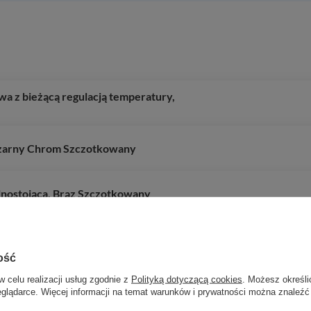
a z bieżącą regulacją temperatury,
 Czarny Chrom Szczotkowany
nostojąca, Brąz Szczotkowany
Nikiel Szczotkowany
ość
00 1jet EcoSmart+ z termostatem
w celu realizacji usług zgodnie z
Polityką dotyczącą cookies
. Możesz określi
eglądarce. Więcej informacji na temat warunków i prywatności można znaleźć