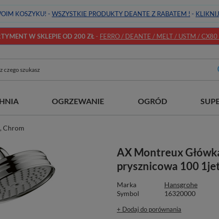
OIM KOSZYKU! -
WSZYSTKIE PRODUKTY DEANTE Z RABATEM !
-
KLIKNI
YMENT W SKLEPIE OD 200 ZŁ
-
FERRO / DEANTE / MELT / USTM / CX80 / 
HNIA
OGRZEWANIE
OGRÓD
SUP
t, Chrom
AX Montreux Główk
prysznicowa 100 1je
Marka
Hansgrohe
Symbol
16320000
+ Dodaj do porównania