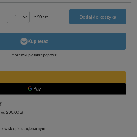
Dodaj do koszyka
z
50
szt.
Możesz kupić także poprzez:
8)
od
200,00 zł
pny w sklepie stacjonarnym