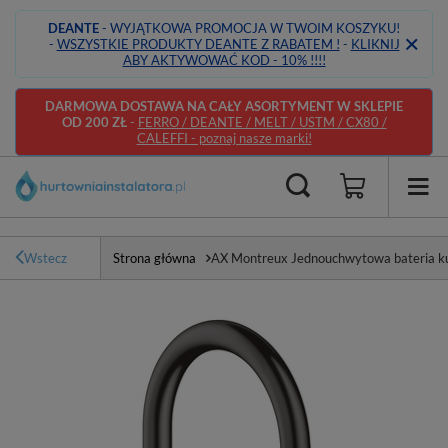
DEANTE
- WYJĄTKOWA PROMOCJA W TWOIM KOSZYKU!
-
WSZYSTKIE PRODUKTY DEANTE Z RABATEM !
-
KLIKNIJ
ABY AKTYWOWAĆ KOD - 10% !!!!
DARMOWA DOSTAWA NA CAŁY ASORTYMENT W SKLEPIE
OD 200 ZŁ
-
FERRO / DEANTE / MELT / USTM / CX80 /
CALEFFI - poznaj nasze marki!
Wstecz
Strona główna
AX Montreux Jednouchwytowa bateria k