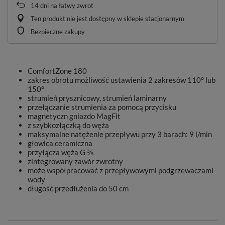
14
dni na łatwy zwrot
Ten produkt nie jest dostępny w sklepie stacjonarnym
Bezpieczne zakupy
ComfortZone 180
zakres obrotu możliwość ustawienia 2 zakresów 110° lub
150°
strumień prysznicowy, strumień laminarny
przełączanie strumienia za pomocą przycisku
magnetyczn gniazdo MagFit
z szybkozłączką do węża
maksymalne natężenie przepływu przy 3 barach: 9 l/min
głowica ceramiczna
przyłącza węża G ⅜
zintegrowany zawór zwrotny
może współpracować z przepływowymi podgrzewaczami
wody
długość przedłużenia do 50 cm