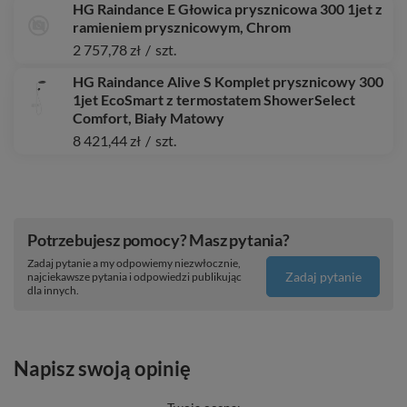
HG Raindance E Głowica prysznicowa 300 1jet z
ramieniem prysznicowym, Chrom
2 757,78 zł
/
szt.
HG Raindance Alive S Komplet prysznicowy 300
1jet EcoSmart z termostatem ShowerSelect
Comfort, Biały Matowy
8 421,44 zł
/
szt.
Potrzebujesz pomocy? Masz pytania?
Zadaj pytanie a my odpowiemy niezwłocznie,
Zadaj pytanie
najciekawsze pytania i odpowiedzi publikując
dla innych.
Napisz swoją opinię