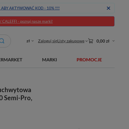
J ABY AKTYWOWAĆ KOD - 10% !!!!
CALEFFI - poznaj nasze marki!
zł
Zaloguj się
Listy zakupowe
0,00 zł
ERMARKET
MARKI
PROMOCJE
uchwytowa
0 Semi-Pro,