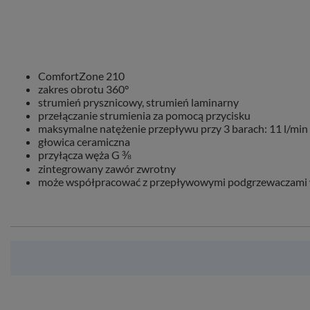
ComfortZone 210
zakres obrotu 360°
strumień prysznicowy, strumień laminarny
przełączanie strumienia za pomocą przycisku
maksymalne natężenie przepływu przy 3 barach: 11 l/min
głowica ceramiczna
przyłącza węża G ⅜
zintegrowany zawór zwrotny
może współpracować z przepływowymi podgrzewaczami