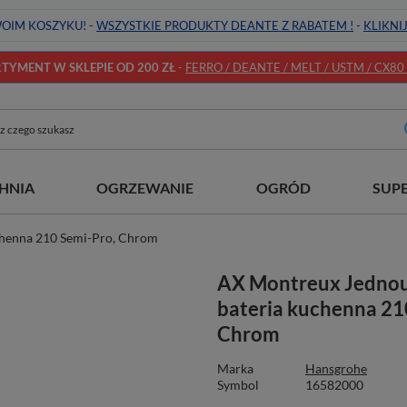
OIM KOSZYKU! -
WSZYSTKIE PRODUKTY DEANTE Z RABATEM !
-
KLIKNI
YMENT W SKLEPIE OD 200 ZŁ
-
FERRO / DEANTE / MELT / USTM / CX80 / 
HNIA
OGRZEWANIE
OGRÓD
SUP
henna 210 Semi-Pro, Chrom
AX Montreux Jedno
bateria kuchenna 21
Chrom
Marka
Hansgrohe
Symbol
16582000