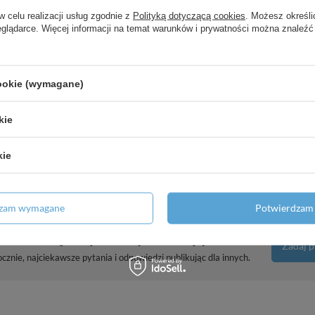
e, Czarny Matowy
w celu realizacji usług zgodnie z
Polityką dotyczącą cookies
. Możesz określi
eglądarce. Więcej informacji na temat warunków i prywatności można znaleźć
kompletem odpływowym z cięgłem,
cookie (wymagane)
odbiorników z rozetami,
kie
ojąca, Złoty Optyczny Polerowany
kie
dzam wymagane
Potwierdzam 
Potrzebujesz pomocy? Masz pytania?
Zadaj p
znie, najciekawsze pytania i odpowiedzi publikując dla innych.