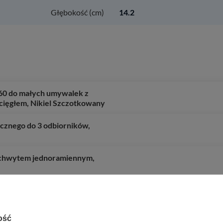
Głębokość (cm)
14.2
0 do małych umywalek z
ięgłem, Nikiel Szczotkowany
znego do 3 odbiorników,
uchwytem jednoramiennym,
y
ość