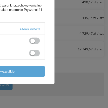
420,17 zł
/
szt.
ć warunki przechowywania lub
 także na stronie
Prywatność i
445,14 zł
/
szt.
Zawsze aktywne
4 729,47 zł
/
szt.
12 749,69 zł
/
szt.
wszystkie
ytanie