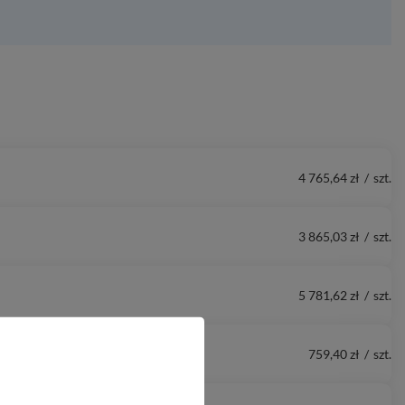
4 765,64 zł
/
szt.
3 865,03 zł
/
szt.
5 781,62 zł
/
szt.
759,40 zł
/
szt.