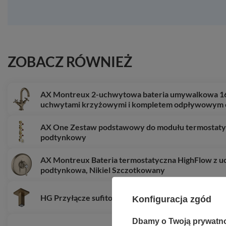
ZOBACZ RÓWNIEŻ
AX Montreux 2-uchwytowa bateria umywalkowa 16
uchwytami krzyżowymi i kompletem odpływowym c
AX One Zestaw podstawowy do modułu termostatyc
podtynkowy
AX Montreux Bateria termostatyczna HighFlow z 
podtynkowa, Nikiel Szczotkowany
HG Przyłącze sufitowe E 10 cm, Brąz Szczotkowan
Konfiguracja zgód
Dbamy o Twoją prywatn